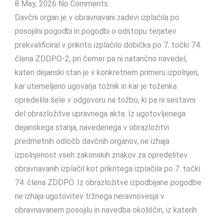
8 May, 2026
No Comments
Davčni organ je v obravnavani zadevi izplačila po
posojilni pogodbi in pogodbi o odstopu terjatev
prekvalificiral v prikrito izplačilo dobička po 7. točki 74.
člena ZDDPO-2, pri čemer pa ni natančno navedel,
kateri dejanski stan je v konkretnem primeru izpolnjen,
kar utemeljeno ugovarja tožnik in kar je toženka
opredelila šele v odgovoru na tožbo, ki pa ni sestavni
del obrazložitve upravnega akta. Iz ugotovljenega
dejanskega stanja, navedenega v obrazložitvi
predmetnih odločb davčnih organov, ne izhaja
izpolnjenost vseh zakonskih znakov za opredelitev
obravnavanih izplačil kot prikritega izplačila po 7. točki
74. člena ZDDPO. Iz obrazložitve izpodbijane pogodbe
ne izhaja ugotovitev tržnega neravnovesja v
obravnavanem posojilu in navedba okoliščin, iz katerih