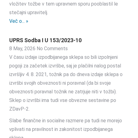
vložitev tožbe v tem upravnem sporu pooblastil le
stečajni upravitelj.
Več o... »
UPRS Sodba I U 153/2023-10
8 May, 2026
No Comments
V času izdaje izpodbijanega sklepa so bili izpolnjeni
pogoji za začetek izvršbe, saj je plačilni nalog postal
izvršljiv 4. 8. 2021, tožnik pa do dneva izdaje sklepa o
izvršbi svojih obveznosti ni poravnal (da bi svoje
obveznosti poravnal tožnik ne zatrjuje niti v tožbi).
Sklep o izvršbi ima tudi vse obvezne sestavine po
ZDavP-2.
Slabe finančne in socialne razmere pa tudi ne morejo
vplivati na pravilnost in zakonitost izpodbijanega
sklepa.