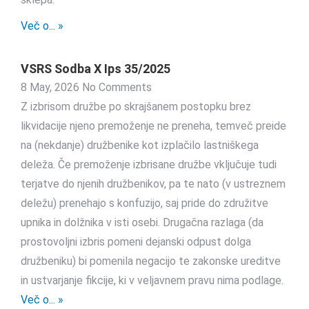
Več o... »
VSRS Sodba X Ips 35/2025
8 May, 2026
No Comments
Z izbrisom družbe po skrajšanem postopku brez
likvidacije njeno premoženje ne preneha, temveč preide
na (nekdanje) družbenike kot izplačilo lastniškega
deleža. Če premoženje izbrisane družbe vključuje tudi
terjatve do njenih družbenikov, pa te nato (v ustreznem
deležu) prenehajo s konfuzijo, saj pride do združitve
upnika in dolžnika v isti osebi. Drugačna razlaga (da
prostovoljni izbris pomeni dejanski odpust dolga
družbeniku) bi pomenila negacijo te zakonske ureditve
in ustvarjanje fikcije, ki v veljavnem pravu nima podlage.
Več o... »