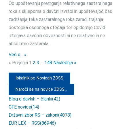
Ob upoštevanju pretrganja relativnega zastaralnega
roka s sklepoma o davčni izvršbi in upoštevajoč čas
zadržanja teka zastaralnega roka zaradi trajanja
postopka osebnega stečaja ter epidemije Covid
izterjava davčnih obveznosti ni ne relativno in ne
absolutno zastarala.
Več o... »
« Prejšnja
1
2
3
…
148
Naslednja »
Iskalnik po Novicah ZDSS
Naroči se na novice ZDSS...
Blog o davkih – članki
(42)
CFE novice
(14)
Državni zbor RS – zakoni
(4078)
EUR LEX – RSS
(86946)