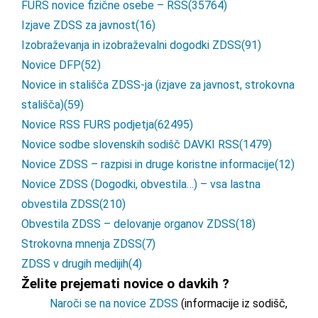
FURS novice fizične osebe – RSS
(35764)
Izjave ZDSS za javnost
(16)
Izobraževanja in izobraževalni dogodki ZDSS
(91)
Novice DFP
(52)
Novice in stališča ZDSS-ja (izjave za javnost, strokovna
stališča)
(59)
Novice RSS FURS podjetja
(62495)
Novice sodbe slovenskih sodišč DAVKI RSS
(1479)
Novice ZDSS – razpisi in druge koristne informacije
(12)
Novice ZDSS (Dogodki, obvestila…) – vsa lastna
obvestila ZDSS
(210)
Obvestila ZDSS – delovanje organov ZDSS
(18)
Strokovna mnenja ZDSS
(7)
ZDSS v drugih medijih
(4)
Želite prejemati novice o davkih ?
Naroči se na novice ZDSS
(informacije iz sodišč,