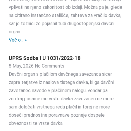
vplivati na njeno zakonitost ob izdaji. Možna pa je, glede
na citirano instančno stališče, zahteva za vračilo davka,
kar je tožnici že pojasnil tudi drugostopenjski davčni
organ.
Več o... »
UPRS Sodba I U 1031/2022-18
8 May, 2026
No Comments
Davčni organ s plačilom davčnega zavezanca sicer
zapre terjatve iz naslova tistega davka, ki ga davčni
zavezanec navede v plačilnem nalogu, vendar pa
znotraj posamezne vrste davka zavezanec ne more
sam določati vrstnega reda plačil in torej ne more
doseči prednostne poravnave pozneje dospele
obveznosti te vrste davka.