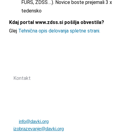
FURS, ZDSS….). Novice boste prejemali 3 x
tedensko
Kdaj portal www.zdss.si pošilja obvestila?
Glej
Tehnična opis delovanja spletne strani.
Sledite nam:
Kontakt
Zbornica davčnih svetovalcev Slovenije
Dunajska cesta 167
1000 Ljubljana, Slovenija
T: +386 (0)1 82 80 170
E:
info@davki.org
|
izobrazevanje@davki.org