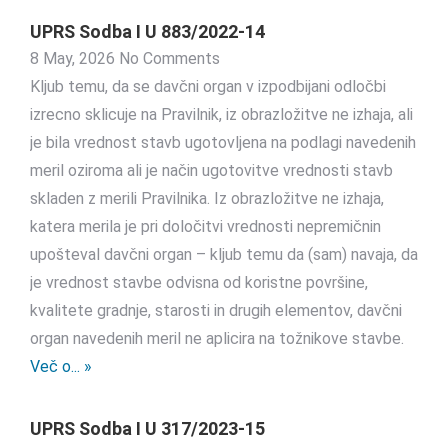
UPRS Sodba I U 883/2022-14
8 May, 2026
No Comments
Kljub temu, da se davčni organ v izpodbijani odločbi
izrecno sklicuje na Pravilnik, iz obrazložitve ne izhaja, ali
je bila vrednost stavb ugotovljena na podlagi navedenih
meril oziroma ali je način ugotovitve vrednosti stavb
skladen z merili Pravilnika. Iz obrazložitve ne izhaja,
katera merila je pri določitvi vrednosti nepremičnin
upošteval davčni organ – kljub temu da (sam) navaja, da
je vrednost stavbe odvisna od koristne površine,
kvalitete gradnje, starosti in drugih elementov, davčni
organ navedenih meril ne aplicira na tožnikove stavbe.
Več o... »
UPRS Sodba I U 317/2023-15