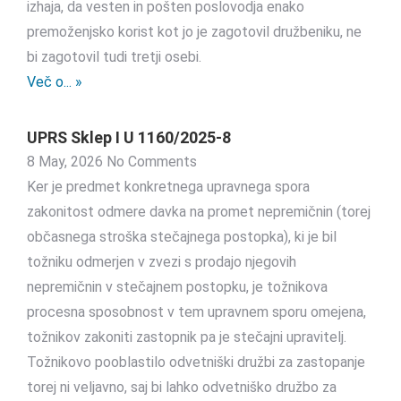
izhaja, da vesten in pošten poslovodja enako
premoženjsko korist kot jo je zagotovil družbeniku, ne
bi zagotovil tudi tretji osebi.
Več o... »
UPRS Sklep I U 1160/2025-8
8 May, 2026
No Comments
Ker je predmet konkretnega upravnega spora
zakonitost odmere davka na promet nepremičnin (torej
občasnega stroška stečajnega postopka), ki je bil
tožniku odmerjen v zvezi s prodajo njegovih
nepremičnin v stečajnem postopku, je tožnikova
procesna sposobnost v tem upravnem sporu omejena,
tožnikov zakoniti zastopnik pa je stečajni upravitelj.
Tožnikovo pooblastilo odvetniški družbi za zastopanje
torej ni veljavno, saj bi lahko odvetniško družbo za