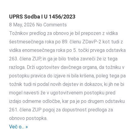
UPRS Sodba I U 1456/2023
8 May, 2026
No Comments
Tožnikov predlog za obnovo je bil prepozen z vidika
šestmesečnega roka po 89. členu ZDavP-2 kot tudi z
vidika enomesečnega roka po 5. točki prvega odstavka
263. člena ZUP, in ga je bilo treba zavreči že iz tega
razloga. Drži ugotovitev davčnega organa, da tožniku v
postopku pravica do izjave ni bila kršena, poleg tega pa
tožnik tudi ni podal novih dejstev in dokazov, ki jih ne bi
mogel navesti že v ugotovitvenem postopku pred
izdajo odmerne odločbe, kar pa je po drugem odstavku
261. člena ZUP pogoj za dopustnost predloga za
obnovo postopka.
Več o... »