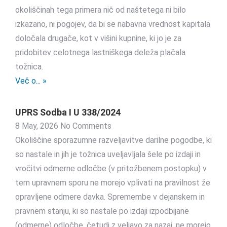
okoliščinah tega primera nič od naštetega ni bilo
izkazano, ni pogojev, da bi se nabavna vrednost kapitala
določala drugače, kot v višini kupnine, ki jo je za
pridobitev celotnega lastniškega deleža plačala
tožnica.
Več o... »
UPRS Sodba I U 338/2024
8 May, 2026
No Comments
Okoliščine sporazumne razveljavitve darilne pogodbe, ki
so nastale in jih je tožnica uveljavljala šele po izdaji in
vročitvi odmerne odločbe (v pritožbenem postopku) v
tem upravnem sporu ne morejo vplivati na pravilnost že
opravljene odmere davka. Spremembe v dejanskem in
pravnem stanju, ki so nastale po izdaji izpodbijane
(odmerne) odločbe, četudi z veljavo za nazaj, ne morejo