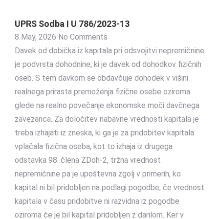
UPRS Sodba I U 786/2023-13
8 May, 2026
No Comments
Davek od dobička iz kapitala pri odsvojitvi nepremičnine
je podvrsta dohodnine, ki je davek od dohodkov fizičnih
oseb. S tem davkom se obdavčuje dohodek v višini
realnega prirasta premoženja fizične osebe oziroma
glede na realno povečanje ekonomske moči davčnega
zavezanca. Za določitev nabavne vrednosti kapitala je
treba izhajati iz zneska, ki ga je za pridobitev kapitala
vplačala fizična oseba, kot to izhaja iz drugega
odstavka 98. člena ZDoh-2, tržna vrednost
nepremičnine pa je upoštevna zgolj v primerih, ko
kapital ni bil pridobljen na podlagi pogodbe, če vrednost
kapitala v času pridobitve ni razvidna iz pogodbe
oziroma če je bil kapital pridobljen z darilom. Ker v