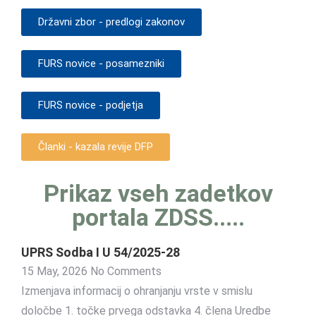
Državni zbor - predlogi zakonov
FURS novice - posamezniki
FURS novice - podjetja
Članki - kazala revije DFP
Prikaz vseh zadetkov
portala ZDSS.....
UPRS Sodba I U 54/2025-28
15 May, 2026
No Comments
Izmenjava informacij o ohranjanju vrste v smislu
določbe 1. točke prvega odstavka 4. člena Uredbe