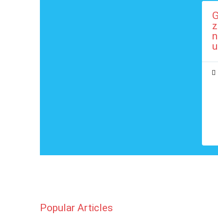
G
z
n
u
Popular Articles