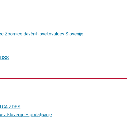
alec Zbornice davčnih svetovalcev Slovenije
 ZDSS
ALCA ZDSS
ev Slovenije – podaljšanje