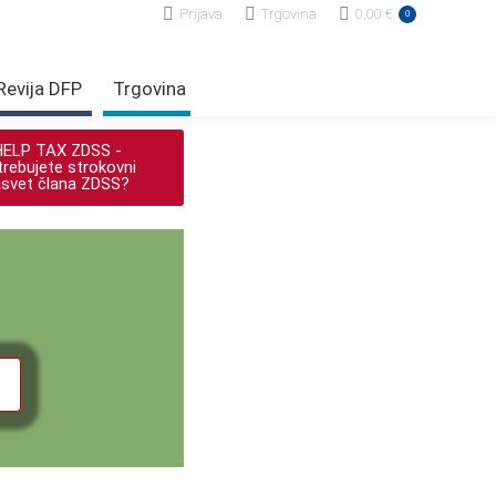
Prijava
Trgovina
0,00
€
0
Revija DFP
Trgovina
HELP TAX ZDSS -
rebujete strokovni
svet člana ZDSS?