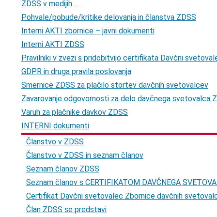
ZDSS v medijih….
Pohvale/pobude/kritike delovanja in članstva ZDSS
Interni AKTI zbornice – javni dokumenti
Interni AKTI ZDSS
Pravilniki v zvezi s pridobitvijo certifikata Davčni svetov
GDPR in druga pravila poslovanja
Smernice ZDSS za plačilo stortev davčnih svetovalcev
Zavarovanje odgovornosti za delo davčnega svetovalca
Varuh za plačnike davkov ZDSS
INTERNI dokumenti
Članstvo v ZDSS
Članstvo v ZDSS in seznam članov
Seznam članov ZDSS
Seznam članov s CERTIFIKATOM DAVČNEGA SVETOV
Certifikat Davčni svetovalec Zbornice davčnih svetovalc
Član ZDSS se predstavi