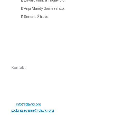
Zavarovalnica Triglav d.d.
Anja Mandy Gomezel s.p.
Simona Štravs
Sledite nam:
Kontakt
Zbornica davčnih svetovalcev Slovenije
Dunajska cesta 167
1000 Ljubljana, Slovenija
T: +386 (0)1 82 80 170
E:
info@davki.org
|
izobrazevanje@davki.org