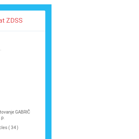
kat ZDSS
.
tovanje GABRIČ
.p.
cles ( 34 )