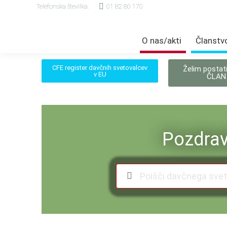
Telefonska številka:
01 82 80 170
O nas/akti
Članstv
CFE register davčnih svetovalcev
Želim postat
v EU
ČLAN
Pozdrav