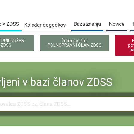
o v ZDSS
Baza znanja
Novice
Koledar dogodkov
i PRIDRUŽENI
Želim postati
 ZDSS
POLNOPRAVNI ČLAN ZDSS
pot
na
ljeni v bazi članov ZDSS