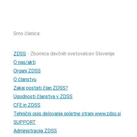
Davčna številka: SI55229522 | Matična številka: 3368335000
TRR: SI56 0400 0027 7642 847 (OTP banka d.d.)
Smo članica:
ZDSS
- Zbornica davčnih svetovalcev Slovenije
O nas/akti
Organi ZDSS
O članstvu
Zakaj postati član ZDSS?
Ugodnosti članstva v ZDSS
CFE in ZDSS
Tehnični opis delovanja spletne strani www.zdss.si
SUPPORT
Administracija ZDSS