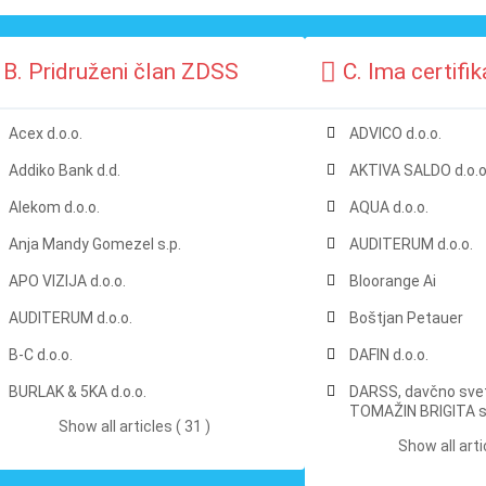
B. Pridruženi član ZDSS
C. Ima certifi
Acex d.o.o.
ADVICO d.o.o.
Addiko Bank d.d.
AKTIVA SALDO d.o.o
Alekom d.o.o.
AQUA d.o.o.
Anja Mandy Gomezel s.p.
AUDITERUM d.o.o.
APO VIZIJA d.o.o.
Bloorange Ai
AUDITERUM d.o.o.
Boštjan Petauer
B-C d.o.o.
DAFIN d.o.o.
BURLAK & 5KA d.o.o.
DARSS, davčno sve
TOMAŽIN BRIGITA s
Show all articles ( 31 )
Show all arti