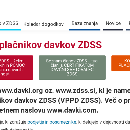
o v ZDSS
Baza znanja
Novice
Koledar dogodkov
plačnikov davkov ZDSS
ZDSS - želim
Seznam članov ZDSS - tudi
KO
kih in POMOČ
člani s CERTIFIKATOM
PLAČ
vanju davčnih
DAVČNI SVETOVALEC
nosti
ZDSS
ww.davki.org oz. www.zdss.si, ki je nam
čnikov davkov ZDSS (VPPD ZDSS). Več o p
pletnem naslovu
www.davki.com
.
a, ki združuje
podjetja in posameznike
, ki delujejo v dejavnosti 