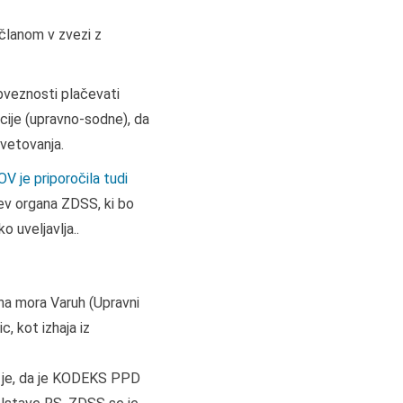
članom v zvezi z
obveznosti plačevati
icije (upravno-sodne), da
svetovanja.
e priporočila tudi
tev organa ZDSS, ki bo
o uveljavlja..
 mora Varuh (Upravni
, kot izhaja iz
a je, da je KODEKS PPD