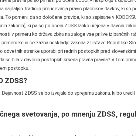
avna pravila pa so pri nas, po oceni ZDSS, v nasprotju z določil
a najdaljšo tradicijo preučevanja pravic plačnikov davkov, ki s
ja. To pomeni, da so določene pravice, ki so zapisane v KODEKSU
avčnih zakonih), ki pa so po oceni ZDSS lahko urejena v davčni zakon
osti v primeru ko država zbira na zaloge vse prilive iz bančnih ra
 primeru ko in če zazna neskladje zakona z Ustavo Republike Sl
o odvetnik stranke uporabi pri rednih postopkih pred slovenskimi
so bila v davčnih postopkih kršena pravna pravila? V tem primer
enem postopku.
PD ZDSS?
javnost ZDSS se bo izvajala do sprejema zakona, ki bo uredil n
včnega svetovanja, po mnenju ZDSS, reguli