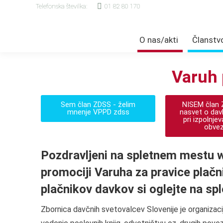
Telefonska številka:
01 82 80 170
O nas/akti
Članstv
Varuh 
Sem član ZDSS - želim
NISEM član 
mnenje VPPD zdss
nasvet o dav
pri izpolnje
obvez
Pozdravljeni na spletnem mestu w
promociji Varuha za pravice pla
plačnikov davkov si oglejte na s
Zbornica davčnih svetovalcev Slovenije je organizacij