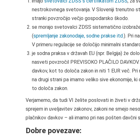
imajo
svetovalci ZDSS s certifikatom ZDSS
, za 
nestrokovnega svetovanja. V Sloveniji trenutno str
stranki povzročijo večjo gospodarsko škodo.
se morajo svetovalci ZDSS sistematično izobražev
(
spremljanje zakonodaje, sodne prakse itd.
). Pri 
V primeru regulacije se določijo minimalni standard
je sodna praksa v državah EU (npr. Belgija) že dol
nasveti povzročil PREVISOKO PLAČILO DAVKOV. Da
davkov, kot to določa zakon in niti 1 EUR več. Pri 
na drugi strani pa imamo veliko sive ekonomije, k
to določa zakon.
Verjamemo, da tudi VI želite poslovati in živeti v d
sprejem in uveljavitev zakonov, zakoni ne smejo neso
plačnikov davkov – ali imamo pri nas pošten davčni 
Dobre povezave: