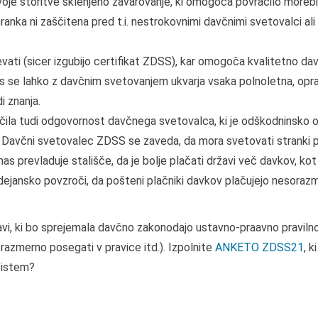
svoje storitve sklenjeno zavarovanje, ki omogoča povračilo moreb
anka ni zaščitena pred t.i. nestrokovnimi davčnimi svetovalci ali 
ati (sicer izgubijo certifikat ZDSS), kar omogoča kvalitetno d
nas se lahko z davčnim svetovanjem ukvarja vsaka polnoletna, op
i znanja.
očila tudi odgovornost davčnega svetovalca, ki je odškodninsko o
včni svetovalec ZDSS se zaveda, da mora svetovati stranki pl
nas prevladuje stališče, da je bolje plačati državi več davkov, kot
i dejansko povzroči, da pošteni plačniki davkov plačujejo nesora
ržavi, ki bo sprejemala davčno zakonodajo ustavno-praavno praviln
razmerno posegati v pravice itd.). Izpolnite
ANKETO ZDSS21
, k
sistem?