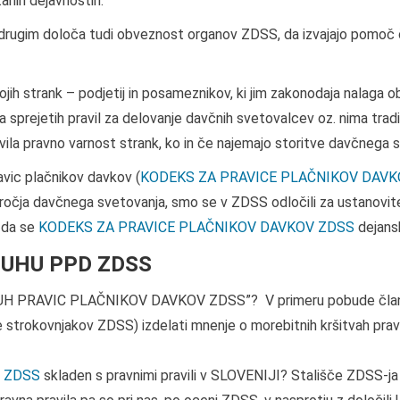
anih dejavnostih.
 drugim določa tudi obveznost organov ZDSS, da izvajajo pomoč 
ojih strank – podjetij in posameznikov, ki jim zakonodaja nalaga 
ma sprejetih pravil za delovanje davčnih svetovalcev oz. nima trad
otovila pravno varnost strank, ko in če najemajo storitve davčnega 
ravic plačnikov davkov (
KODEKS ZA PRAVICE PLAČNIKOV DAVKOV j
področja davčnega svetovanja, smo se v ZDSS odločili za ustanovi
 da se
KODEKS ZA PRAVICE PLAČNIKOV DAVKOV ZDSS
dejansk
VARUHU PPD ZDSS
ARUH PRAVIC PLAČNIKOV DAVKOV ZDSS”? V primeru pobude člana
trokovnjakov ZDSS) izdelati mnenje o morebitnih kršitvah pravic
 ZDSS
skladen s pravnimi pravili v SLOVENIJI? Stališče ZDSS-j