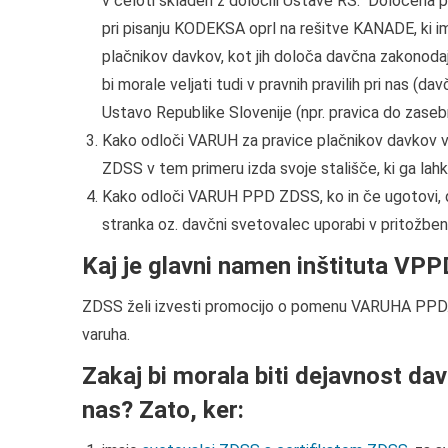
v celoti skladen z določili Ustave RS. Določena pr
pri pisanju KODEKSA oprl na rešitve KANADE, ki im
plačnikov davkov, kot jih določa davčna zakonoda
bi morale veljati tudi v pravnih pravilih pri nas (d
Ustavo Republike Slovenije (npr. pravica do zasebn
Kako odloči VARUH za pravice plačnikov davkov v
ZDSS v tem primeru izda svoje stališče, ki ga lahk
Kako odloči VARUH PPD ZDSS, ko in če ugotovi, da 
stranka oz. davčni svetovalec uporabi v pritožb
Kaj je glavni namen inštituta VP
ZDSS želi izvesti promocijo o pomenu VARUHA PPD. De
varuha.
Zakaj bi morala biti dejavnost da
nas? Zato, ker: