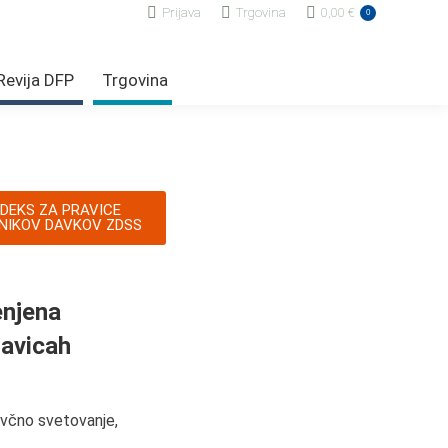
Prijava
Trgovina
0,00
€
0
Revija DFP
Trgovina
DEKS ZA PRAVICE
NIKOV DAVKOV ZDSS
enjena
ravicah
davčno svetovanje,