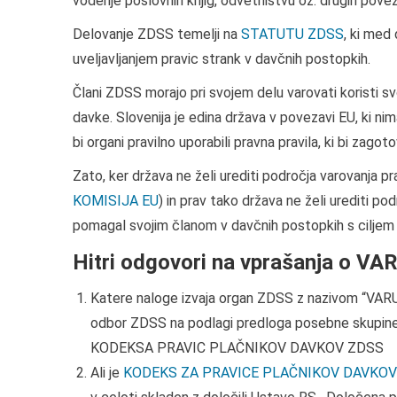
vodenje poslovnih knjig, odvetništvu oz. drugih povez
Delovanje ZDSS temelji na
STATUTU ZDSS
, ki med
uveljavljanjem pravic strank v davčnih postopkih.
Člani ZDSS morajo pri svojem delu varovati koristi sv
davke. Slovenija je edina država v povezavi EU, ki ni
bi organi pravilno uporabili pravna pravila, ki bi zag
Zato, ker država ne želi urediti področja varovanja p
KOMISIJA EU
) in prav tako država ne želi urediti 
pomagal svojim članom v davčnih postopkih s ciljem
Hitri odgovori na vprašanja o 
Katere naloge izvaja organ ZDSS z nazivom “V
odbor ZDSS na podlagi predloga posebne skupine s
KODEKSA PRAVIC PLAČNIKOV DAVKOV ZDSS
Ali je
KODEKS ZA PRAVICE PLAČNIKOV DAVKOV