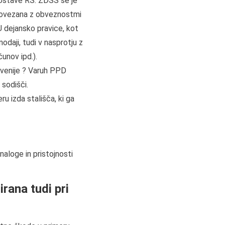
i Ustave RS. ZDSS se je
o povezana z obveznostmi
 dejansko pravice, kot
odaji, tudi v nasprotju z
čunov ipd.).
ovenije ? Varuh PPD
 sodišči.
u izda stališča, ki ga
aloge in pristojnosti
rana tudi pri