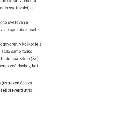
itne škode v primeru
celo svetovalci, ki
avčno svetovanje
ravilno sposobna oseba.
dgovoren, v kolikor je z
ačilo samo toliko
 to določa zakon (žal),
zmerno več davkov, kot
o (ustrezen čas za
i želi preveriti utrip