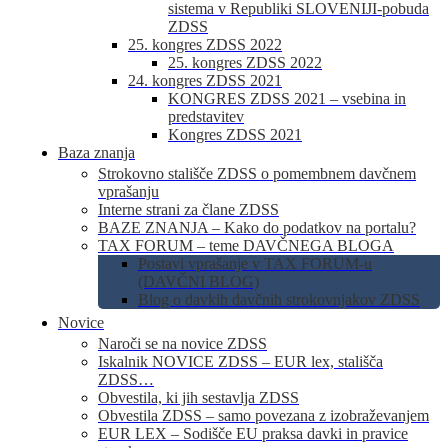
sistema v Republiki SLOVENIJI-pobuda
ZDSS
25. kongres ZDSS 2022
25. kongres ZDSS 2022
24. kongres ZDSS 2021
KONGRES ZDSS 2021 – vsebina in
predstavitev
Kongres ZDSS 2021
Baza znanja
Strokovno stališče ZDSS o pomembnem davčnem
vprašanju
Interne strani za člane ZDSS
BAZE ZNANJA – Kako do podatkov na portalu?
TAX FORUM – teme DAVČNEGA BLOGA
Postavi vprašanje v TAX FORUM-u
(DAVČNI BLOG)
Blog o davkih davčnih strokovnjakov ZDSS
Novice
Naroči se na novice ZDSS
Iskalnik NOVICE ZDSS – EUR lex, stališča
ZDSS…
Obvestila, ki jih sestavlja ZDSS
Obvestila ZDSS – samo povezana z izobraževanjem
EUR LEX – Sodišče EU praksa davki in pravice