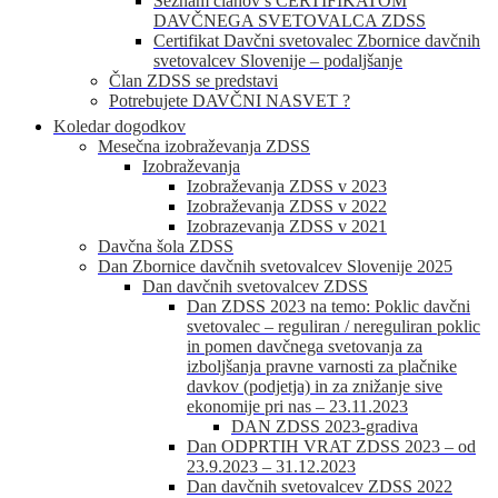
Seznam članov s CERTIFIKATOM
DAVČNEGA SVETOVALCA ZDSS
Certifikat Davčni svetovalec Zbornice davčnih
svetovalcev Slovenije – podaljšanje
Član ZDSS se predstavi
Potrebujete DAVČNI NASVET ?
Koledar dogodkov
Mesečna izobraževanja ZDSS
Izobraževanja
Izobraževanja ZDSS v 2023
Izobraževanja ZDSS v 2022
Izobrazevanja ZDSS v 2021
Davčna šola ZDSS
Dan Zbornice davčnih svetovalcev Slovenije 2025
Dan davčnih svetovalcev ZDSS
Dan ZDSS 2023 na temo: Poklic davčni
svetovalec – reguliran / nereguliran poklic
in pomen davčnega svetovanja za
izboljšanja pravne varnosti za plačnike
davkov (podjetja) in za znižanje sive
ekonomije pri nas – 23.11.2023
DAN ZDSS 2023-gradiva
Dan ODPRTIH VRAT ZDSS 2023 – od
23.9.2023 – 31.12.2023
Dan davčnih svetovalcev ZDSS 2022