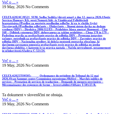
Več o ... »
19 May, 2026
No Comments
CELEX:62024CJ0521_SUM: Sodba Sodišča (deveti senat) z dne 12. marca 2026.#Aptiv
Services Hungary Kft. proti Nemzeti Adó- és Vámhivatal Fellebbviteli
Igazgatósága.#Predlog za sprejetje predhodne odločbe, ki ga je vložilo Győri
Törvényszék.#Predhodno odločanje – Obdavčenje – Skupni sistem davka na dodano
vrednost (DDV) – Direktiva 2006/112/ES – Pridobitev blaga znotraj Skupnosti – Člen
168 – Odbitek vstopnega DDV, dolgovanega za takšno pridobitev – Člena 178 in 179 –
Podrobna pravila za uveljavljanje pravice do odbitka DDV – Prepozna izstavitev
računov, potrebnih za uveljavljanje pravice do odbitka DDV – Zavrnitev pravice do
odbitka DDV – Nacionalna ureditev, ki določa postopek popravka obračuna, ki
davčnemu zavezancu omogoča uveljavljanje svoje pravice do odbitka po izteku
davčnega obdobja, v katerem je ta pravica nastala – Načela nevtralnosti, sorazmernosti
in učinkovitosti.#Zadeva C-521/24.
Več o ... »
19 May, 2026
No Comments
CELEX:62025TO0505: Ordonnance du président du Tribunal du 12 mai
2026.#Ivan Sammut contre Commission européenne.#Référé – Marchés publics de
services – Prestation de services de traduction – Demande de mesures provisoires –
Méconnaissance des exigences de forme – Irrecevabilité.#Affaire T-505/25 R.
Ta dokument v slovenščini ne obstaja.
Več o ... »
19 May, 2026
No Comments