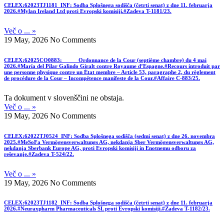
CELEX:62023TJ1181_INF: Sodba Splošnega sodišča (četrti senat) z dne 11. februarja
2026.#Mylan Ireland Ltd proti Evropski komisiji.#Zadeva T-1181/23.
Več o ... »
19 May, 2026
No Comments
CELEX:62025CO0883: Ordonnance de la Cour (septième chambre) du 4 mai
2026.#María del Pilar Galindo Giralt contre Royaume d’Espagne.#Recours introduit par
une personne physique contre un État membre – Article 53, paragraphe 2, du règlement
de procédure de la Cour – Incompétence manifeste de la Cour.#Affaire C-883/25.
Ta dokument v slovenščini ne obstaja.
Več o ... »
19 May, 2026
No Comments
CELEX:62022TJ0524_INF: Sodba Splošnega sodišča (sedmi senat) z dne 26. novembra
2025.#MeSoFa Vermögensverwaltungs AG, nekdanja Sber Vermögensverwaltungs AG,
nekdanja Sberbank Europe AG, proti Evropski komisiji in Enotnemu odboru za
reševanje.#Zadeva T-524/22.
Več o ... »
19 May, 2026
No Comments
CELEX:62023TJ1182_INF: Sodba Splošnega sodišča (četrti senat) z dne 11. februarja
2026.#Neuraxpharm Pharmaceuticals SL proti Evropski komisiji.#Zadeva T-1182/23.