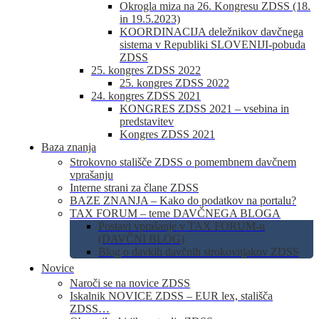
Okrogla miza na 26. Kongresu ZDSS (18.
in 19.5.2023)
KOORDINACIJA deležnikov davčnega
sistema v Republiki SLOVENIJI-pobuda
ZDSS
25. kongres ZDSS 2022
25. kongres ZDSS 2022
24. kongres ZDSS 2021
KONGRES ZDSS 2021 – vsebina in
predstavitev
Kongres ZDSS 2021
Baza znanja
Strokovno stališče ZDSS o pomembnem davčnem
vprašanju
Interne strani za člane ZDSS
BAZE ZNANJA – Kako do podatkov na portalu?
TAX FORUM – teme DAVČNEGA BLOGA
Postavi vprašanje v TAX FORUM-u
(DAVČNI BLOG)
Blog o davkih davčnih strokovnjakov ZDSS
Novice
Naroči se na novice ZDSS
Iskalnik NOVICE ZDSS – EUR lex, stališča
ZDSS…