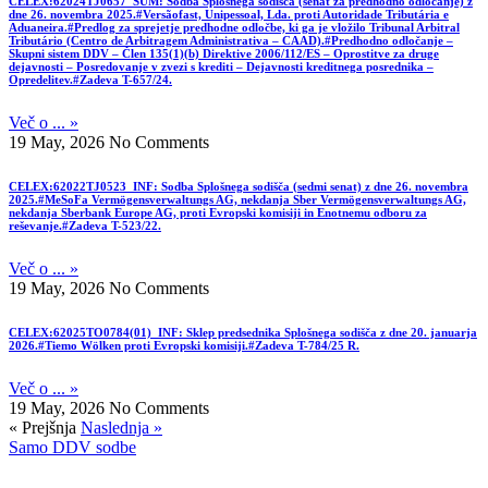
CELEX:62024TJ0657_SUM: Sodba Splošnega sodišča (senat za predhodno odločanje) z
dne 26. novembra 2025.#Versãofast, Unipessoal, Lda. proti Autoridade Tributária e
Aduaneira.#Predlog za sprejetje predhodne odločbe, ki ga je vložilo Tribunal Arbitral
Tributário (Centro de Arbitragem Administrativa – CAAD).#Predhodno odločanje –
Skupni sistem DDV – Člen 135(1)(b) Direktive 2006/112/ES – Oprostitve za druge
dejavnosti – Posredovanje v zvezi s krediti – Dejavnosti kreditnega posrednika –
Opredelitev.#Zadeva T-657/24.
Več o ... »
19 May, 2026
No Comments
CELEX:62022TJ0523_INF: Sodba Splošnega sodišča (sedmi senat) z dne 26. novembra
2025.#MeSoFa Vermögensverwaltungs AG, nekdanja Sber Vermögensverwaltungs AG,
nekdanja Sberbank Europe AG, proti Evropski komisiji in Enotnemu odboru za
reševanje.#Zadeva T-523/22.
Več o ... »
19 May, 2026
No Comments
CELEX:62025TO0784(01)_INF: Sklep predsednika Splošnega sodišča z dne 20. januarja
2026.#Tiemo Wölken proti Evropski komisiji.#Zadeva T-784/25 R.
Več o ... »
19 May, 2026
No Comments
« Prejšnja
Naslednja »
Samo DDV sodbe
Sledite nam: