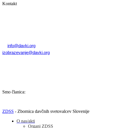
Kontakt
Zbornica davčnih svetovalcev Slovenije
Dunajska cesta 167
1000 Ljubljana, Slovenija
T: +386 (0)1 82 80 170
E:
info@davki.org
|
izobrazevanje@davki.org
Davčna številka: SI55229522 | Matična številka: 3368335000
TRR: SI56 0400 0027 7642 847 (OTP banka d.d.)
Smo članica:
ZDSS
- Zbornica davčnih svetovalcev Slovenije
O nas/akti
Organi ZDSS