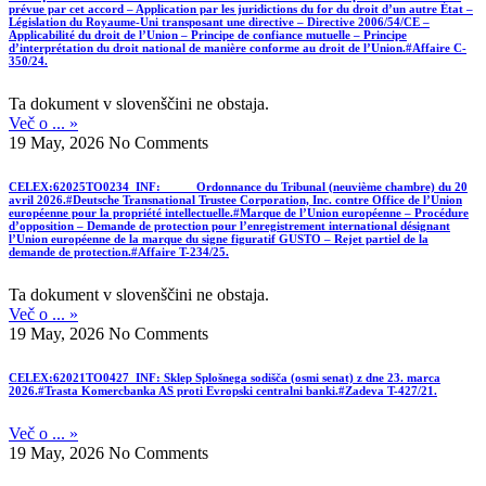
prévue par cet accord – Application par les juridictions du for du droit d’un autre État –
Législation du Royaume-Uni transposant une directive – Directive 2006/54/CE –
Applicabilité du droit de l’Union – Principe de confiance mutuelle – Principe
d’interprétation du droit national de manière conforme au droit de l’Union.#Affaire C-
350/24.
Ta dokument v slovenščini ne obstaja.
Več o ... »
19 May, 2026
No Comments
CELEX:62025TO0234_INF: Ordonnance du Tribunal (neuvième chambre) du 20
avril 2026.#Deutsche Transnational Trustee Corporation, Inc. contre Office de l’Union
européenne pour la propriété intellectuelle.#Marque de l’Union européenne – Procédure
d’opposition – Demande de protection pour l’enregistrement international désignant
l’Union européenne de la marque du signe figuratif GUSTO – Rejet partiel de la
demande de protection.#Affaire T-234/25.
Ta dokument v slovenščini ne obstaja.
Več o ... »
19 May, 2026
No Comments
CELEX:62021TO0427_INF: Sklep Splošnega sodišča (osmi senat) z dne 23. marca
2026.#Trasta Komercbanka AS proti Evropski centralni banki.#Zadeva T-427/21.
Več o ... »
19 May, 2026
No Comments