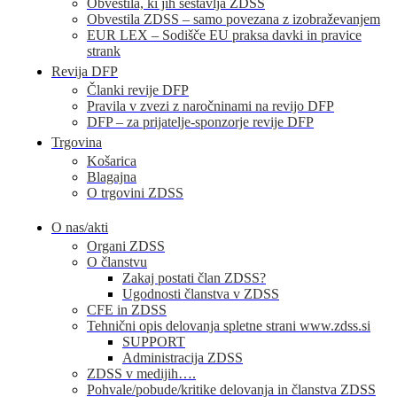
Obvestila, ki jih sestavlja ZDSS
Obvestila ZDSS – samo povezana z izobraževanjem
EUR LEX – Sodišče EU praksa davki in pravice
strank
Revija DFP
Članki revije DFP
Pravila v zvezi z naročninami na revijo DFP
DFP – za prijatelje-sponzorje revije DFP
Trgovina
Košarica
Blagajna
O trgovini ZDSS
O nas/akti
Organi ZDSS
O članstvu
Zakaj postati član ZDSS?
Ugodnosti članstva v ZDSS
CFE in ZDSS
Tehnični opis delovanja spletne strani www.zdss.si
SUPPORT
Administracija ZDSS
ZDSS v medijih….
Pohvale/pobude/kritike delovanja in članstva ZDSS