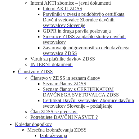
Interni AKTI zbornice – javni dokumenti
Interni AKTI ZDSS
Pravilniki v zvezi s pridobitvijo certifikata
Davčni svetovalec Zbornice davčnih
svetovalcev Slovenije
GDPR in druga pravila poslovanja
Smernice ZDSS za plačilo stortev davčnih
svetovalcev
Zavarovanje odgovornosti za delo davčnega
svetovalca ZDSS
Varuh za plačnike davkov ZDSS
INTERNI dokumenti
Članstvo v ZDSS
Članstvo v ZDSS in seznam članov
Seznam članov ZDSS
Seznam članov s CERTIFIKATOM
DAVČNEGA SVETOVALCA ZDSS
Certifikat Davčni svetovalec Zbornice davčnih
svetovalcev Slovenije – podaljšanje
Član ZDSS se predstavi
Potrebujete DAVČNI NASVET ?
Koledar dogodkov
Mesečna izobraževanja ZDSS
Izobraževanja