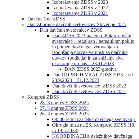
Izobraževanja ZDSS v 2023
Izobraževanja ZDSS v 2022
Izobrazevanja ZDSS v 2021
Davčna šola ZDSS
Dan Zbornice davčnih svetovalcev Slovenije 2025
Dan davčnih svetovalcev ZDSS
Dan ZDSS 2023 na temo: Poklic davčni
svetovalec – reguliran / nereguliran poklic
in pomen davčnega svetovanja za
izboljšanja pravne varnosti za plačnike
davkov (podjetja) in za znižanje sive
ekonomije pri nas – 23.11.2023
DAN ZDSS 2023-gradiva
Dan ODPRTIH VRAT ZDSS 2023 – od
23.9.2023 – 31.12.2023
Dan davčnih svetovalcev ZDSS 2022
Dan davčnih svetovalcev ZDSS 2021
Kongresi ZDSS
28. Kongres ZDSS 2025
27. Kongres ZDSS 2024
26. Kongres ZDSS 2023
Ob 30-letnici začetka davčnega svetovanja
Okrogla miza na 26. Kongresu ZDSS (18.
in 19.5.2023)
KOORDINACIJA deležnikov davčnega