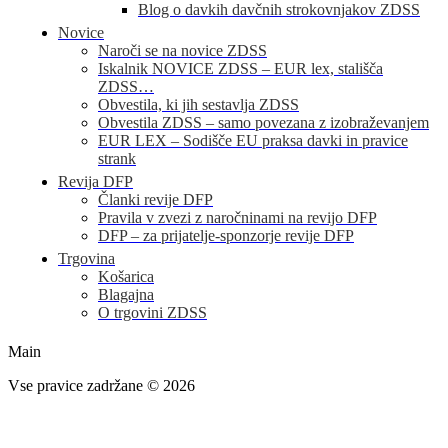
Blog o davkih davčnih strokovnjakov ZDSS
Novice
Naroči se na novice ZDSS
Iskalnik NOVICE ZDSS – EUR lex, stališča
ZDSS…
Obvestila, ki jih sestavlja ZDSS
Obvestila ZDSS – samo povezana z izobraževanjem
EUR LEX – Sodišče EU praksa davki in pravice
strank
Revija DFP
Članki revije DFP
Pravila v zvezi z naročninami na revijo DFP
DFP – za prijatelje-sponzorje revije DFP
Trgovina
Košarica
Blagajna
O trgovini ZDSS
Main
Vse pravice zadržane © 2026