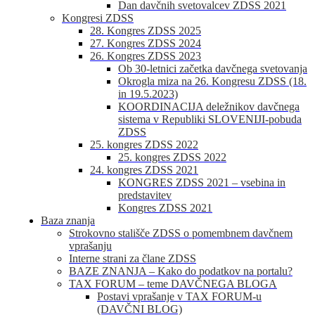
Dan davčnih svetovalcev ZDSS 2021
Kongresi ZDSS
28. Kongres ZDSS 2025
27. Kongres ZDSS 2024
26. Kongres ZDSS 2023
Ob 30-letnici začetka davčnega svetovanja
Okrogla miza na 26. Kongresu ZDSS (18.
in 19.5.2023)
KOORDINACIJA deležnikov davčnega
sistema v Republiki SLOVENIJI-pobuda
ZDSS
25. kongres ZDSS 2022
25. kongres ZDSS 2022
24. kongres ZDSS 2021
KONGRES ZDSS 2021 – vsebina in
predstavitev
Kongres ZDSS 2021
Baza znanja
Strokovno stališče ZDSS o pomembnem davčnem
vprašanju
Interne strani za člane ZDSS
BAZE ZNANJA – Kako do podatkov na portalu?
TAX FORUM – teme DAVČNEGA BLOGA
Postavi vprašanje v TAX FORUM-u
(DAVČNI BLOG)