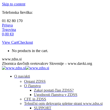
Skip to content
Telefonska številka:
01 82 80 170
Prijava
Trgovina
0,00
€
0
View Cart
Checkout
No products in the cart.
www.zdss.si
Zbornica davčnih svetovalcev Slovenije – www.davki.org
O nas/akti
Organi ZDSS
O članstvu
Zakaj postati član ZDSS?
Ugodnosti članstva v ZDSS
CFE in ZDSS
Tehnični opis delovanja spletne strani www.zdss.si
SUPPORT