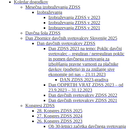
Koledar dogodkov
Mesečna izobraževanja ZDSS
Izobraževanja
Izobraževanja ZDSS v 2023
Izobraževanja ZDSS v 2022
Izobrazevanja ZDSS v 2021
Davčna šola ZDSS
Dan Zbornice davčnih svetovalcev Slovenije 2025
Dan davčnih svetovalcev ZDSS
Dan ZDSS 2023 na temo: Poklic davčni
svetovalec – reguliran / nereguliran poklic
in pomen davčnega svetovanja za
izboljšanja pravne varnosti za plačnike
davkov (podjetja) in za znižanje sive
ekonomije pri nas – 23.11.2023
DAN ZDSS 2023-gradiva
Dan ODPRTIH VRAT ZDSS 2023 – od
23.9.2023 – 31.12.2023
Dan davčnih svetovalcev ZDSS 2022
Dan davčnih svetovalcev ZDSS 2021
Kongresi ZDSS
28. Kongres ZDSS 2025
27. Kongres ZDSS 2024
26. Kongres ZDSS 2023
Ob 30-letnici začetka davčnega svetovanja