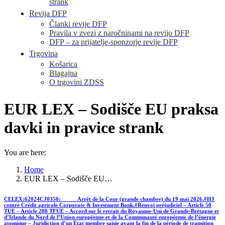
strank
Revija DFP
Članki revije DFP
Pravila v zvezi z naročninami na revijo DFP
DFP – za prijatelje-sponzorje revije DFP
Trgovina
Košarica
Blagajna
O trgovini ZDSS
EUR LEX – Sodišče EU praksa
davki in pravice strank
You are here:
Home
EUR LEX – Sodišče EU…
CELEX:62024CJ0350: Arrêt de la Cour (grande chambre) du 19 mai 2026.#HJ
contre Crédit agricole Corporate & Investment Bank.#Renvoi préjudiciel – Article 50
TUE – Article 288 TFUE – Accord sur le retrait du Royaume-Uni de Grande-Bretagne et
d’Irlande du Nord de l’Union européenne et de la Communauté européenne de l’énergie
atomique – Juridiction d’un État membre saisie avant la fin de la période de transition