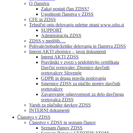
O članstvu
Zakaj postati član ZDSS?
Ugodnosti članstva v ZDSS
CFE in ZDSS
Tehnični opis delovanja spletne strani www.zdss.si
SUPPORT
Administracija ZDSS
ZDSS v medijih….
Pohvale/pobude/kritike delovanja in članstva ZDSS
Interni AKTI zbornice – javni dokumenti
Interni AKTI ZDSS
Pravilniki v zvezi s pridobitvijo certifikata
Davčni svetovalec Zbornice davčnih
svetovalcev Slovenije
GDPR in druga pravila poslovanja
Smernice ZDSS za plačilo stortev davčnih
svetovalcev
Zavarovanje odgovornosti za delo davčnega
svetovalca ZDSS
Varuh za plačnike davkov ZDSS
INTERNI dokumenti
Članstvo v ZDSS
Članstvo v ZDSS in seznam članov
Seznam članov ZDSS