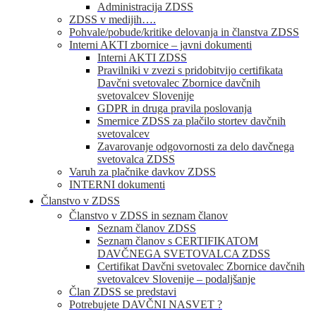
Administracija ZDSS
ZDSS v medijih….
Pohvale/pobude/kritike delovanja in članstva ZDSS
Interni AKTI zbornice – javni dokumenti
Interni AKTI ZDSS
Pravilniki v zvezi s pridobitvijo certifikata
Davčni svetovalec Zbornice davčnih
svetovalcev Slovenije
GDPR in druga pravila poslovanja
Smernice ZDSS za plačilo stortev davčnih
svetovalcev
Zavarovanje odgovornosti za delo davčnega
svetovalca ZDSS
Varuh za plačnike davkov ZDSS
INTERNI dokumenti
Članstvo v ZDSS
Članstvo v ZDSS in seznam članov
Seznam članov ZDSS
Seznam članov s CERTIFIKATOM
DAVČNEGA SVETOVALCA ZDSS
Certifikat Davčni svetovalec Zbornice davčnih
svetovalcev Slovenije – podaljšanje
Član ZDSS se predstavi
Potrebujete DAVČNI NASVET ?