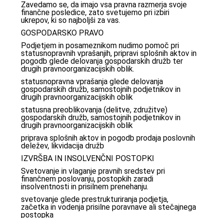
Zavedamo se, da imajo vsa pravna razmerja svoje
finančne posledice, zato svetujemo pri izbiri
ukrepov, ki so najboljši za vas.
GOSPODARSKO PRAVO
Podjetjem in posameznikom nudimo pomoč pri
statusnopravnih vprašanjih, pripravi splošnih aktov in
pogodb glede delovanja gospodarskih družb ter
drugih pravnoorganizacijskih oblik.
statusnopravna vprašanja glede delovanja
gospodarskih družb, samostojnih podjetnikov in
drugih pravnoorganizacijskih oblik
statusna preoblikovanja (delitve, združitve)
gospodarskih družb, samostojnih podjetnikov in
drugih pravnoorganizacijskih oblik
priprava splošnih aktov in pogodb prodaja poslovnih
deležev, likvidacija družb
IZVRŠBA IN INSOLVENČNI POSTOPKI
Svetovanje in vlaganje pravnih sredstev pri
finančnem poslovanju, postopkih zaradi
insolventnosti in prisilnem prenehanju.
svetovanje glede prestrukturiranja podjetja,
začetka in vodenja prisilne poravnave ali stečajnega
postopka