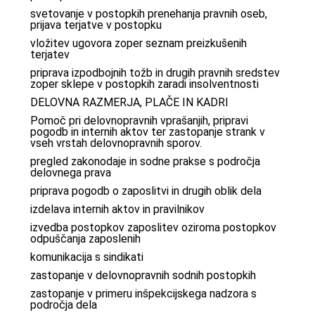
svetovanje v postopkih prenehanja pravnih oseb,
prijava terjatve v postopku
vložitev ugovora zoper seznam preizkušenih
terjatev
priprava izpodbojnih tožb in drugih pravnih sredstev
zoper sklepe v postopkih zaradi insolventnosti
DELOVNA RAZMERJA, PLAČE IN KADRI
Pomoč pri delovnopravnih vprašanjih, pripravi
pogodb in internih aktov ter zastopanje strank v
vseh vrstah delovnopravnih sporov.
pregled zakonodaje in sodne prakse s področja
delovnega prava
priprava pogodb o zaposlitvi in drugih oblik dela
izdelava internih aktov in pravilnikov
izvedba postopkov zaposlitev oziroma postopkov
odpuščanja zaposlenih
komunikacija s sindikati
zastopanje v delovnopravnih sodnih postopkih
zastopanje v primeru inšpekcijskega nadzora s
področja dela