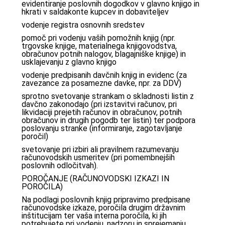
evidentiranje poslovnih dogodkov v glavno knjigo in
hkrati v saldakonte kupcev in dobaviteljev
vodenje registra osnovnih sredstev
pomoč pri vodenju vaših pomožnih knjig (npr.
trgovske knjige, materialnega knjigovodstva,
obračunov potnih nalogov, blagajniške knjige) in
usklajevanju z glavno knjigo
vodenje predpisanih davčnih knjig in evidenc (za
zavezance za posamezne davke, npr. za DDV)
sprotno svetovanje strankam o skladnosti listin z
davčno zakonodajo (pri izstavitvi računov, pri
likvidaciji prejetih računov in obračunov, potnih
obračunov in drugih pogodb ter listin) ter podpora
poslovanju stranke (informiranje, zagotavljanje
poročil)
svetovanje pri izbiri ali pravilnem razumevanju
računovodskih usmeritev (pri pomembnejših
poslovnih odločitvah).
POROČANJE (RAČUNOVODSKI IZKAZI IN
POROČILA)
Na podlagi poslovnih knjig pripravimo predpisane
računovodske izkaze, poročila drugim državnim
inštitucijam ter vaša interna poročila, ki jih
potrebujete pri vodenju, nadzoru in sprejemanju