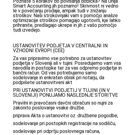
Poznate 5 korakov do povišanja dobička? Na Unija
Smart Accounting jih poznamo! Skrivnost ni vedno
le v povečanju prodaje, ampak tudi v znižanju
stroškov. Naši strokovnjaki vam s pomočjo analize
optimizacije stroškov pomagajo ugotoviti, kje lahko
prihranite, predlagajo ukrepe in jih z vašo pomočjo
tudi izvedejo.
USTANOVITEV PODJETJA V CENTRALNI IN
VZHODNI EVROPI (CEE)
Za vas pripravimo vse potrebno za ustanovitev
podjetja v Sloveniji ali v tujini. Posredujemo vam vsa
navodila in postopke ter za vas odpremo podjetje in
bančni račun. Od vas potrebujemo samo
sodelovanje in enkraten obisk pri notarju, da
podpišete ustanovitveni akt
PRI USTANOVITVI PODJETIJ V TUJINI (IN V
SLOVENIJI) PONUJAMO NASLEDNJE STORITVE
Pravilni in pravočasni davčni obračuni so nujni za
zakonito poslovanje vsake družbe.
priprava Akta o ustanovitvi oz. družbene pogodbe,
sodelovanje pri postopkih registracije na sodišču,
sodelovaje pri odprtju poslovnega računa,