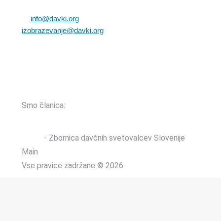
T: +386 (0)1 82 80 170
E:
info@davki.org
|
izobrazevanje@davki.org
Davčna številka: SI55229522 | Matična številka:
3368335000
TRR: SI56 0400 0027 7642 847 (OTP banka d.d.)
Smo članica:
ZDSS
- Zbornica davčnih svetovalcev Slovenije
Main
Vse pravice zadržane © 2026