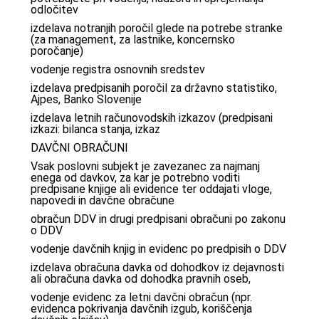
odločitev
izdelava notranjih poročil glede na potrebe stranke
(za management, za lastnike, koncernsko
poročanje)
vodenje registra osnovnih sredstev
izdelava predpisanih poročil za državno statistiko,
Ajpes, Banko Slovenije
izdelava letnih računovodskih izkazov (predpisani
izkazi: bilanca stanja, izkaz
DAVČNI OBRAČUNI
Vsak poslovni subjekt je zavezanec za najmanj
enega od davkov, za kar je potrebno voditi
predpisane knjige ali evidence ter oddajati vloge,
napovedi in davčne obračune
obračun DDV in drugi predpisani obračuni po zakonu
o DDV
vodenje davčnih knjig in evidenc po predpisih o DDV
izdelava obračuna davka od dohodkov iz dejavnosti
ali obračuna davka od dohodka pravnih oseb,
vodenje evidenc za letni davčni obračun (npr.
evidenca pokrivanja davčnih izgub, koriščenja