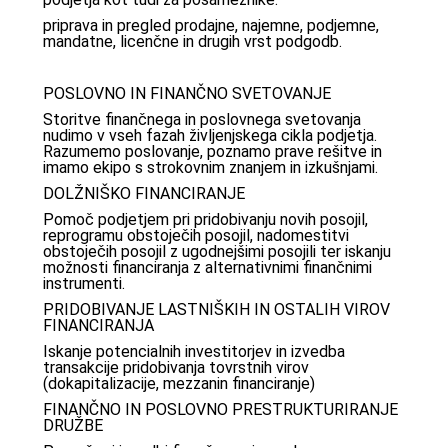
priprava in pregled prodajne, najemne, podjemne,
mandatne, licenčne in drugih vrst podgodb.
POSLOVNO IN FINANČNO SVETOVANJE
Storitve finančnega in poslovnega svetovanja
nudimo v vseh fazah življenjskega cikla podjetja.
Razumemo poslovanje, poznamo prave rešitve in
imamo ekipo s strokovnim znanjem in izkušnjami.
DOLŽNIŠKO FINANCIRANJE
Pomoč podjetjem pri pridobivanju novih posojil,
reprogramu obstoječih posojil, nadomestitvi
obstoječih posojil z ugodnejšimi posojili ter iskanju
možnosti financiranja z alternativnimi finančnimi
instrumenti.
PRIDOBIVANJE LASTNIŠKIH IN OSTALIH VIROV
FINANCIRANJA
Iskanje potencialnih investitorjev in izvedba
transakcije pridobivanja tovrstnih virov
(dokapitalizacije, mezzanin financiranje)
FINANČNO IN POSLOVNO PRESTRUKTURIRANJE
DRUŽBE