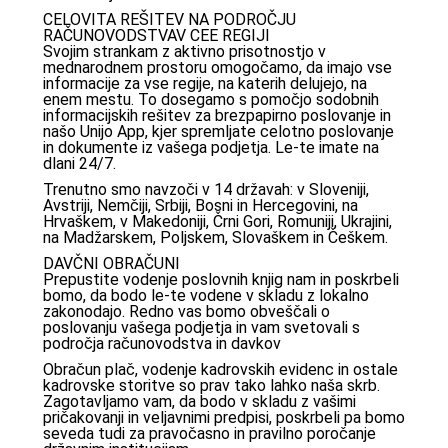
CELOVITA REŠITEV NA PODROČJU
RAČUNOVODSTVAV CEE REGIJI
Svojim strankam z aktivno prisotnostjo v
mednarodnem prostoru omogočamo, da imajo vse
informacije za vse regije, na katerih delujejo, na
enem mestu. To dosegamo s pomočjo sodobnih
informacijskih rešitev za brezpapirno poslovanje in
našo Unijo App, kjer spremljate celotno poslovanje
in dokumente iz vašega podjetja. Le-te imate na
dlani 24/7.
Trenutno smo navzoči v 14 državah: v Sloveniji,
Avstriji, Nemčiji, Srbiji, Bosni in Hercegovini, na
Hrvaškem, v Makedoniji, Črni Gori, Romuniji, Ukrajini,
na Madžarskem, Poljskem, Slovaškem in Češkem.
DAVČNI OBRAČUNI
Prepustite vodenje poslovnih knjig nam in poskrbeli
bomo, da bodo le-te vodene v skladu z lokalno
zakonodajo. Redno vas bomo obveščali o
poslovanju vašega podjetja in vam svetovali s
področja računovodstva in davkov
Obračun plač, vodenje kadrovskih evidenc in ostale
kadrovske storitve so prav tako lahko naša skrb.
Zagotavljamo vam, da bodo v skladu z vašimi
pričakovanji in veljavnimi predpisi, poskrbeli pa bomo
seveda tudi za pravočasno in pravilno poročanje