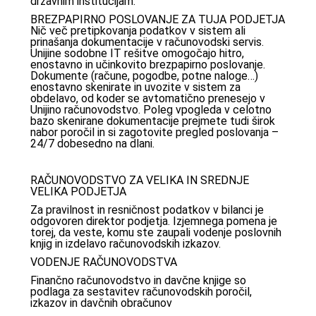
državnim institucijam.
BREZPAPIRNO POSLOVANJE ZA TUJA PODJETJA
Nič več pretipkovanja podatkov v sistem ali
prinašanja dokumentacije v računovodski servis.
Unijine sodobne IT rešitve omogočajo hitro,
enostavno in učinkovito brezpapirno poslovanje.
Dokumente (račune, pogodbe, potne naloge…)
enostavno skenirate in uvozite v sistem za
obdelavo, od koder se avtomatično prenesejo v
Unijino računovodstvo. Poleg vpogleda v celotno
bazo skenirane dokumentacije prejmete tudi širok
nabor poročil in si zagotovite pregled poslovanja –
24/7 dobesedno na dlani.
RAČUNOVODSTVO ZA VELIKA IN SREDNJE
VELIKA PODJETJA
Za pravilnost in resničnost podatkov v bilanci je
odgovoren direktor podjetja. Izjemnega pomena je
torej, da veste, komu ste zaupali vodenje poslovnih
knjig in izdelavo računovodskih izkazov.
VODENJE RAČUNOVODSTVA
Finančno računovodstvo in davčne knjige so
podlaga za sestavitev računovodskih poročil,
izkazov in davčnih obračunov