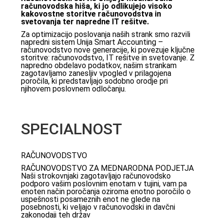
računovodska hiša, ki jo odlikujejo visoko
kakovostne storitve računovodstva in
svetovanja ter napredne IT rešitve.
Za optimizacijo poslovanja naših strank smo razvili
napredni sistem Unija Smart Accounting –
računovodstvo nove generacije, ki povezuje ključne
storitve: računovodstvo, IT rešitve in svetovanje. Z
napredno obdelavo podatkov, našim strankam
zagotavljamo zanesljiv vpogled v prilagojena
poročila, ki predstavljajo sodobno orodje pri
njihovem poslovnem odločanju.
SPECIALNOST
RAČUNOVODSTVO
RAČUNOVODSTVO ZA MEDNARODNA PODJETJA
Naši strokovnjaki zagotavljajo računovodsko
podporo vašim poslovnim enotam v tujini, vam pa
enoten način poročanja oziroma enotno poročilo o
uspešnosti posameznih enot ne glede na
posebnosti, ki veljajo v računovodski in davčni
zakonodaji teh držav