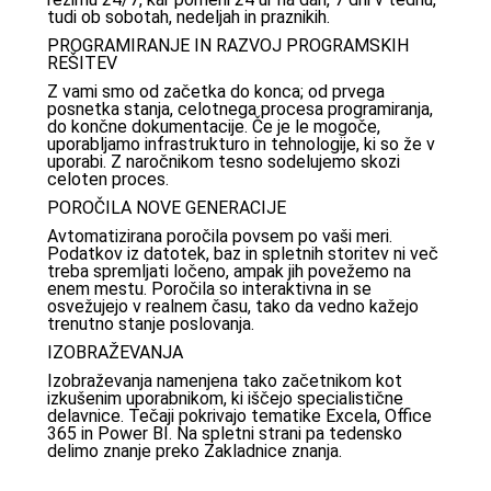
tudi ob sobotah, nedeljah in praznikih.
PROGRAMIRANJE IN RAZVOJ PROGRAMSKIH
REŠITEV
Z vami smo od začetka do konca; od prvega
posnetka stanja, celotnega procesa programiranja,
do končne dokumentacije. Če je le mogoče,
uporabljamo infrastrukturo in tehnologije, ki so že v
uporabi. Z naročnikom tesno sodelujemo skozi
celoten proces.
POROČILA NOVE GENERACIJE
Avtomatizirana poročila povsem po vaši meri.
Podatkov iz datotek, baz in spletnih storitev ni več
treba spremljati ločeno, ampak jih povežemo na
enem mestu. Poročila so interaktivna in se
osvežujejo v realnem času, tako da vedno kažejo
trenutno stanje poslovanja.
IZOBRAŽEVANJA
Izobraževanja namenjena tako začetnikom kot
izkušenim uporabnikom, ki iščejo specialistične
delavnice. Tečaji pokrivajo tematike Excela, Office
365 in Power BI. Na spletni strani pa tedensko
delimo znanje preko Zakladnice znanja.