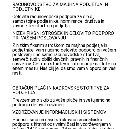
RAČUNOVODSTVO ZA MAJHNA PODJETJA IN
PODJETNIKE
Celovita računovodska podpora za d.o.o.,
samostojne podjetnike, normirance, društva in
zavode ter start-up podjetja.
NIZEK FIKSNI STROŠEK IN CELOVITO PODPORO
PRI VAŠEM POSLOVANJU
Z nizkim fiksnim stroškom za majhna podjetja in
podjetnike, vam nudimo celovito podporo pri vašem
poslovanju, ne samo računovodske storitve,
temveč tudi v obliki davčnih, pravnih in finančnih
nasvetov. Celotno storitev in informacije najdete na
enem mestu. Naš cilj je, da smo vam v oporo pri vaši
rasti.
OBRAČUN PLAČ IN KADROVSKE STORITVE ZA
PODJETJA
Prevzemamo skrb za vaše plače in svetujemo na
področju delovnih razmerij
VZDRŽEVANJE INFORMACIJSKIH SISTEMOV
Ponosni smo na našo strokovno računalniško
podporo s hitrimi odzivnimi časi in vzdrževanjem v
režimu 24/7, kar pomeni 24 ur na dan, 7 dni v tednu,