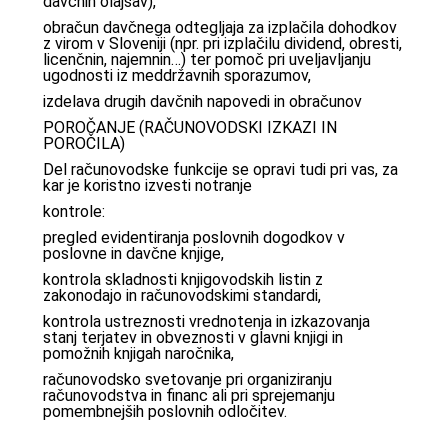
davčnih olajšav),
obračun davčnega odtegljaja za izplačila dohodkov
z virom v Sloveniji (npr. pri izplačilu dividend, obresti,
licenčnin, najemnin…) ter pomoč pri uveljavljanju
ugodnosti iz meddržavnih sporazumov,
izdelava drugih davčnih napovedi in obračunov
POROČANJE (RAČUNOVODSKI IZKAZI IN
POROČILA)
Del računovodske funkcije se opravi tudi pri vas, za
kar je koristno izvesti notranje
kontrole:
pregled evidentiranja poslovnih dogodkov v
poslovne in davčne knjige,
kontrola skladnosti knjigovodskih listin z
zakonodajo in računovodskimi standardi,
kontrola ustreznosti vrednotenja in izkazovanja
stanj terjatev in obveznosti v glavni knjigi in
pomožnih knjigah naročnika,
računovodsko svetovanje pri organiziranju
računovodstva in financ ali pri sprejemanju
pomembnejših poslovnih odločitev.