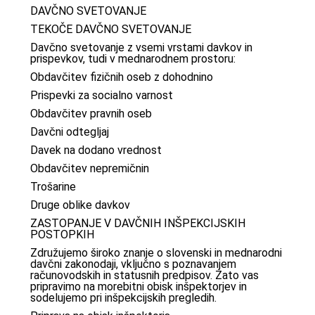
DAVČNO SVETOVANJE
TEKOČE DAVČNO SVETOVANJE
Davčno svetovanje z vsemi vrstami davkov in
prispevkov, tudi v mednarodnem prostoru:
Obdavčitev fizičnih oseb z dohodnino
Prispevki za socialno varnost
Obdavčitev pravnih oseb
Davčni odtegljaj
Davek na dodano vrednost
Obdavčitev nepremičnin
Trošarine
Druge oblike davkov
ZASTOPANJE V DAVČNIH INŠPEKCIJSKIH
POSTOPKIH
Združujemo široko znanje o slovenski in mednarodni
davčni zakonodaji, vključno s poznavanjem
računovodskih in statusnih predpisov. Zato vas
pripravimo na morebitni obisk inšpektorjev in
sodelujemo pri inšpekcijskih pregledih.