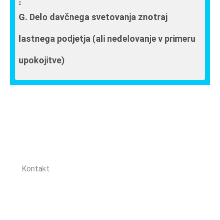
G. Delo davčnega svetovanja znotraj
lastnega podjetja (ali nedelovanje v primeru
upokojitve)
Sledite nam:
Kontakt
Zbornica davčnih svetovalcev Slovenije
Dunajska cesta 167
1000 Ljubljana, Slovenija