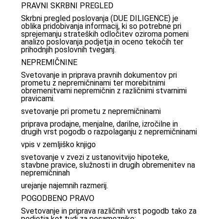
PRAVNI SKRBNI PREGLED
Skrbni pregled poslovanja (DUE DILIGENCE) je
oblika pridobivanja informacij, ki so potrebne pri
sprejemanju strateških odločitev oziroma pomeni
analizo poslovanja podjetja in oceno tekočih ter
prihodnjih poslovnih tveganj.
NEPREMIČNINE
Svetovanje in priprava pravnih dokumentov pri
prometu z nepremičninami ter morebitnimi
obremenitvami nepremičnin z različnimi stvarnimi
pravicami.
svetovanje pri prometu z nepremičninami
priprava prodajne, menjalne, darilne, izročilne in
drugih vrst pogodb o razpolaganju z nepremičninami
vpis v zemljiško knjigo
svetovanje v zvezi z ustanovitvijo hipoteke,
stavbne pravice, služnosti in drugih obremenitev na
nepremičninah
urejanje najemnih razmerij.
POGODBENO PRAVO
Svetovanje in priprava različnih vrst pogodb tako za
podjetja kot tudi za posameznike: