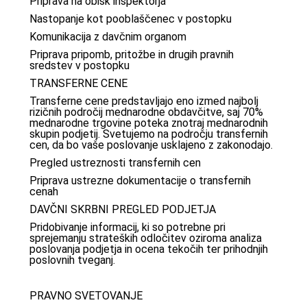
Priprava na obisk inšpektorja
Nastopanje kot pooblaščenec v postopku
Komunikacija z davčnim organom
Priprava pripomb, pritožbe in drugih pravnih
sredstev v postopku
TRANSFERNE CENE
Transferne cene predstavljajo eno izmed najbolj
rizičnih področij mednarodne obdavčitve, saj 70%
mednarodne trgovine poteka znotraj mednarodnih
skupin podjetij. Svetujemo na področju transfernih
cen, da bo vaše poslovanje usklajeno z zakonodajo.
Pregled ustreznosti transfernih cen
Priprava ustrezne dokumentacije o transfernih
cenah
DAVČNI SKRBNI PREGLED PODJETJA
Pridobivanje informacij, ki so potrebne pri
sprejemanju strateških odločitev oziroma analiza
poslovanja podjetja in ocena tekočih ter prihodnjih
poslovnih tveganj.
PRAVNO SVETOVANJE