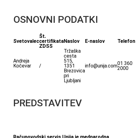
OSNOVNI PODATKI
Št.
Svetovalec
certifikata
Naslov
E-naslov
Telefon
ZDSS
Tržaška
cesta
Andreja
515,
01 360
Kočevar
/
1351
info@unija.com
2000
Brezovica
pri
Ljubljani
PREDSTAVITEV
Računovodski servis Unija je mednarodna