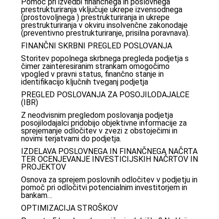
Pomoč pri izvedbi finančnega in poslovnega
prestrukturiranja vključuje ukrepe izvensodnega
(prostovoljnega ) prestrukturiranja in ukrepe
prestrukturiranja v okviru insolvenčne zakonodaje
(preventivno prestrukturiranje, prisilna poravnava).
FINANČNI SKRBNI PREGLED POSLOVANJA
Storitev popolnega skrbnega pregleda podjetja s
čimer zainteresiranim strankam omogočimo
vpogled v pravni status, finančno stanje in
identifikacijo ključnih tveganj podjetja
PREGLED POSLOVANJA ZA POSOJILODAJALCE
(IBR)
Z neodvisnim pregledom poslovanja podjetja
posojilodajalci pridobijo objektivne informacije za
sprejemanje odločitev v zvezi z obstoječimi in
novimi terjatvami do podjetja.
IZDELAVA POSLOVNEGA IN FINANČNEGA NAČRTA
TER OCENJEVANJE INVESTICIJSKIH NAČRTOV IN
PROJEKTOV
Osnova za sprejem poslovnih odločitev v podjetju in
pomoč pri odločitvi potencialnim investitorjem in
bankam…
OPTIMIZACIJA STROŠKOV