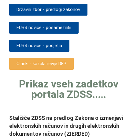
Državni zbor - predlogi zakonov
FURS novice - posamezniki
FURS novice - podjetja
Članki - kazala revije DFP
Prikaz vseh zadetkov
portala ZDSS.....
Stališče ZDSS na predlog Zakona o izmenjavi
elektronskih računov in drugih elektronskih
dokumentov računov (ZIERDED)