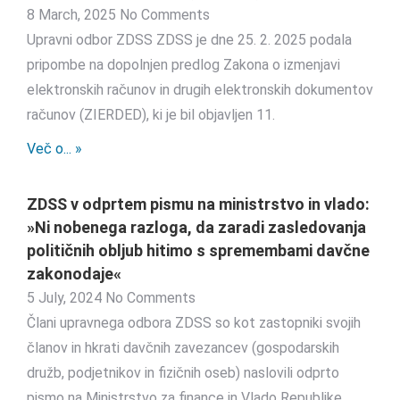
8 March, 2025
No Comments
Upravni odbor ZDSS ZDSS je dne 25. 2. 2025 podala
pripombe na dopolnjen predlog Zakona o izmenjavi
elektronskih računov in drugih elektronskih dokumentov
računov (ZIERDED), ki je bil objavljen 11.
Več o... »
ZDSS v odprtem pismu na ministrstvo in vlado:
»Ni nobenega razloga, da zaradi zasledovanja
političnih obljub hitimo s spremembami davčne
zakonodaje«
5 July, 2024
No Comments
Člani upravnega odbora ZDSS so kot zastopniki svojih
članov in hkrati davčnih zavezancev (gospodarskih
družb, podjetnikov in fizičnih oseb) naslovili odprto
pismo na Ministrstvo za finance in Vlado Republike