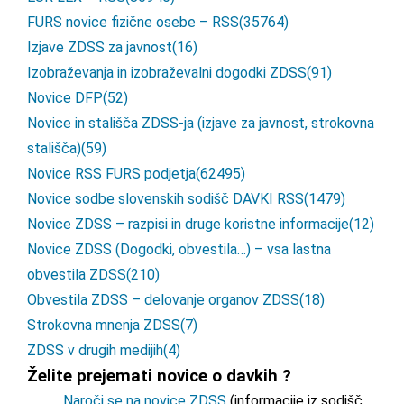
FURS novice fizične osebe – RSS
(35764)
Izjave ZDSS za javnost
(16)
Izobraževanja in izobraževalni dogodki ZDSS
(91)
Novice DFP
(52)
Novice in stališča ZDSS-ja (izjave za javnost, strokovna
stališča)
(59)
Novice RSS FURS podjetja
(62495)
Novice sodbe slovenskih sodišč DAVKI RSS
(1479)
Novice ZDSS – razpisi in druge koristne informacije
(12)
Novice ZDSS (Dogodki, obvestila…) – vsa lastna
obvestila ZDSS
(210)
Obvestila ZDSS – delovanje organov ZDSS
(18)
Strokovna mnenja ZDSS
(7)
ZDSS v drugih medijih
(4)
Želite prejemati novice o davkih ?
Naroči se na novice ZDSS
(informacije iz sodišč,