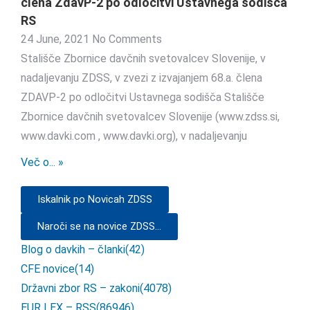
člena ZdavP-2 po odločitvi Ustavnega sodišča
RS
24 June, 2021
No Comments
Stališče Zbornice davčnih svetovalcev Slovenije, v
nadaljevanju ZDSS, v zvezi z izvajanjem 68.a. člena
ZDAVP-2 po odločitvi Ustavnega sodišča Stališče
Zbornice davčnih svetovalcev Slovenije (www.zdss.si,
www.davki.com , www.davki.org), v nadaljevanju
Več o... »
Iskalnik po Novicah ZDSS
Naroči se na novice ZDSS...
Blog o davkih – članki
(42)
CFE novice
(14)
Državni zbor RS – zakoni
(4078)
EUR LEX – RSS
(86946)