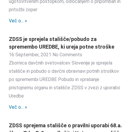
ugotovitvenim postopkom, odločanjem o pripombah in
pritožbi zoper
Več o... »
ZDSS je sprejela stališče/pobudo za
spremembo UREDBE, ki ureja potne stroške
16 September, 2021
No Comments
Zbornica davčnih svetovalcev Slovenije je sprejela
stališče in pobudo o davčni obravnavi potnih stroškov
po spremembi UREDBE Pobudo in vprašanje
pristojnemu organu in stališče ZDSS v zvezi z uporabo
Uredbe
Več o... »
ZDSS sprejema stališče o pravilni uporabi 68.a.