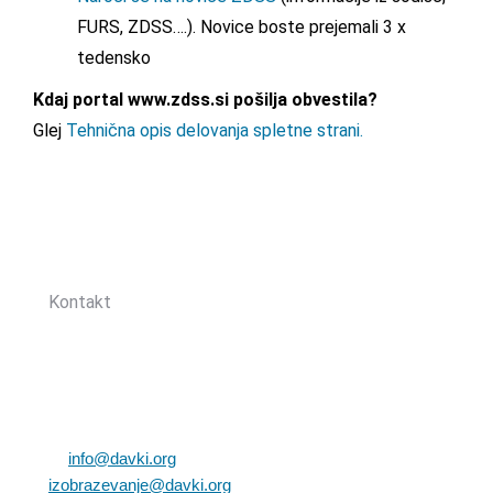
FURS, ZDSS….). Novice boste prejemali 3 x
tedensko
Kdaj portal www.zdss.si pošilja obvestila?
Glej
Tehnična opis delovanja spletne strani.
Sledite nam:
Kontakt
Zbornica davčnih svetovalcev Slovenije
Dunajska cesta 167
1000 Ljubljana, Slovenija
T: +386 (0)1 82 80 170
E:
info@davki.org
|
izobrazevanje@davki.org