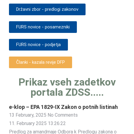
Državni zbor - predlogi zakonov
FURS novice - posamezniki
FURS novice - podjetja
Članki - kazala revije DFP
Prikaz vseh zadetkov
portala ZDSS.....
e-klop – EPA 1829-IX Zakon o potnih listinah
13 February, 2025
No Comments
11. February 2025 13:26:22
Predlog za amandmaje Odbora k Predlogu zakona o