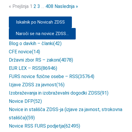
« Prejšnja
1
2
3
…
408
Naslednja »
Iskalnik po Novicah ZDSS
Naroči se na novice ZDSS...
Blog o davkih – članki
(42)
CFE novice
(14)
Državni zbor RS – zakoni
(4078)
EUR LEX – RSS
(86946)
FURS novice fizične osebe – RSS
(35764)
Izjave ZDSS za javnost
(16)
Izobraževanja in izobraževalni dogodki ZDSS
(91)
Novice DFP
(52)
Novice in stališča ZDSS-ja (izjave za javnost, strokovna
stališča)
(59)
Novice RSS FURS podjetja
(62495)