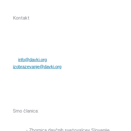
Sledite nam:
Kontakt
Zbornica davčnih svetovalcev Slovenije
Dunajska cesta 167
1000 Ljubljana, Slovenija
T: +386 (0)1 82 80 170
E:
info@davki.org
|
izobrazevanje@davki.org
Davčna številka: SI55229522 | Matična številka:
3368335000
TRR: SI56 0400 0027 7642 847 (OTP banka d.d.)
Smo članica:
ZDSS
- Zbornica davčnih svetovalcev Slovenije