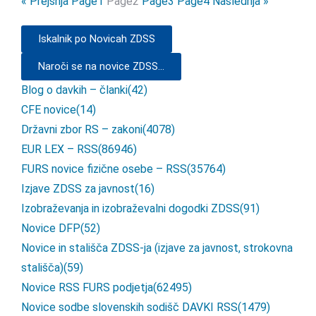
« Prejšnja
Page
1
Page
2
Page
3
Page
4
Naslednja »
Iskalnik po Novicah ZDSS
Naroči se na novice ZDSS...
Blog o davkih – članki
(42)
CFE novice
(14)
Državni zbor RS – zakoni
(4078)
EUR LEX – RSS
(86946)
FURS novice fizične osebe – RSS
(35764)
Izjave ZDSS za javnost
(16)
Izobraževanja in izobraževalni dogodki ZDSS
(91)
Novice DFP
(52)
Novice in stališča ZDSS-ja (izjave za javnost, strokovna
stališča)
(59)
Novice RSS FURS podjetja
(62495)
Novice sodbe slovenskih sodišč DAVKI RSS
(1479)