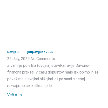
Revija DFP – julij/avgust 2025
22 July, 2025
No Comments
Z vami je poletna (dvojna) številka revije Davčno-
finančna praksa! V času dopustov malo izklopimo in se
povežimo s svojimi bližnjimi, ali pa sami s seboj,
razvajajmo se, kolikor se le
Več o... »