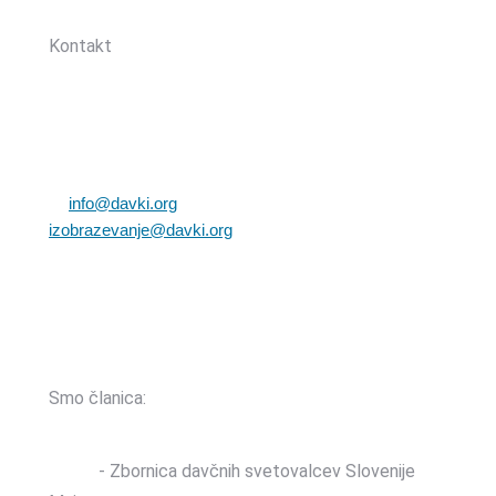
Sledite nam:
Kontakt
Zbornica davčnih svetovalcev Slovenije
Dunajska cesta 167
1000 Ljubljana, Slovenija
T: +386 (0)1 82 80 170
E:
info@davki.org
|
izobrazevanje@davki.org
Davčna številka: SI55229522 | Matična številka:
3368335000
TRR: SI56 0400 0027 7642 847 (OTP banka d.d.)
Smo članica:
ZDSS
- Zbornica davčnih svetovalcev Slovenije