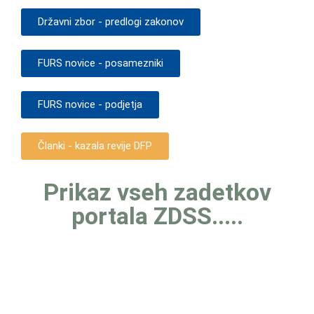
Državni zbor - predlogi zakonov
FURS novice - posamezniki
FURS novice - podjetja
Članki - kazala revije DFP
Prikaz vseh zadetkov
portala ZDSS.....