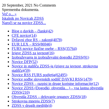
20 September, 2021
No Comments
Sprememba dokumenta.
Več o... »
Iskalnik po Novicah ZDSS
Naroči se na novice ZDSS...
Blog o davkih – članki
(42)
CFE novice
(14)
Državni zbor RS – zakoni
(4078)
EUR LEX – RSS
(86946)
FURS novice fizične osebe – RSS
(35764)
Izjave ZDSS za javnost
(16)
Izobraževanja in izobraževalni dogodki ZDSS
(91)
Novice DFP
(52)
Novice in stališča ZDSS-ja (izjave za javnost, strokovna
stališča)
(59)
Novice RSS FURS podjetja
(62495)
Novice sodbe slovenskih sodišč DAVKI RSS
(1479)
Novice ZDSS – razpisi in druge koristne informacije
(12)
Novice ZDSS (Dogodki, obvestila…) – vsa lastna obvestila
ZDSS
(210)
Obvestila ZDSS – delovanje organov ZDSS
(18)
Strokovna mnenja ZDSS
(7)
ZDSS v drugih medijih
(4)