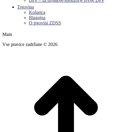
DFP – za prijatelje-sponzorje revije DFP
Trgovina
Košarica
Blagajna
O trgovini ZDSS
Main
Vse pravice zadržane © 2026