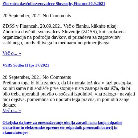
Zbornica davčnih svetovalcev Slovenije, Finance 20.9.2021
20 September, 2021
No Comments
ZDSS v Financah, 20.09.2021 Več o članku, kliknite tukaj.
Zbornica davčnih svetovalcev Slovenije (ZDSS), kot strokovna
organizacija na področju davkov, si prizadeva za zagotovitev
stabilnega, predvidljivega in mednarodno primerljivega
Več o... »
VSRS Sodba II Ips 17/2021
20 September, 2021
No Comments
Pretirano toga bi bila zahteva, da bi morala tožnica v fazi postopka,
ko niti sama niti sodišče prve stopnje nista zastopala stališča, da bi
bilo treba uporabiti pravilo o sočasni izpolnitvi, »na zalogo« navajati
tudi dejstva, pomembna ob uporabi tega pravila, in ponuditi zanje
dokaze.
Več o... »
Okoljska dajatev za onesnaževanje okolja zaradi nastajanja odpadne
električne in elektronske opreme ter odpadnih prenosnih baterij in
akumulatorjev