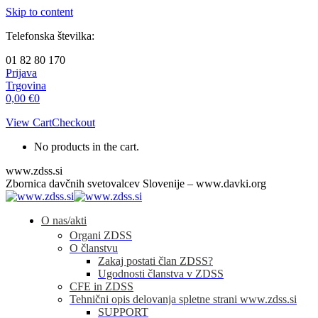
Skip to content
Telefonska številka:
01 82 80 170
Prijava
Trgovina
0,00
€
0
View Cart
Checkout
No products in the cart.
www.zdss.si
Zbornica davčnih svetovalcev Slovenije – www.davki.org
O nas/akti
Organi ZDSS
O članstvu
Zakaj postati član ZDSS?
Ugodnosti članstva v ZDSS
CFE in ZDSS
Tehnični opis delovanja spletne strani www.zdss.si
SUPPORT