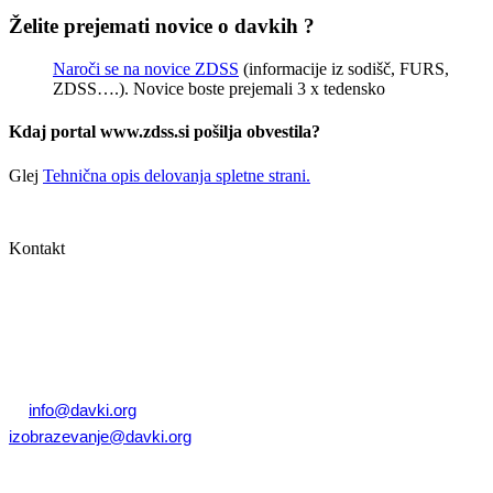
Želite prejemati novice o davkih ?
Naroči se na novice ZDSS
(informacije iz sodišč, FURS,
ZDSS….). Novice boste prejemali 3 x tedensko
Kdaj portal www.zdss.si pošilja obvestila?
Glej
Tehnična opis delovanja spletne strani.
Sledite nam:
Kontakt
Zbornica davčnih svetovalcev Slovenije
Dunajska cesta 167
1000 Ljubljana, Slovenija
T: +386 (0)1 82 80 170
E:
info@davki.org
|
izobrazevanje@davki.org
Davčna številka: SI55229522 | Matična številka: 3368335000