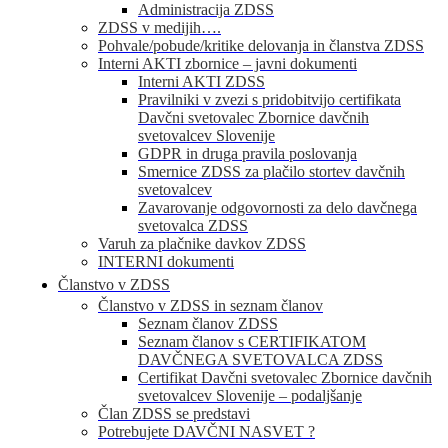
Administracija ZDSS
ZDSS v medijih….
Pohvale/pobude/kritike delovanja in članstva ZDSS
Interni AKTI zbornice – javni dokumenti
Interni AKTI ZDSS
Pravilniki v zvezi s pridobitvijo certifikata
Davčni svetovalec Zbornice davčnih
svetovalcev Slovenije
GDPR in druga pravila poslovanja
Smernice ZDSS za plačilo stortev davčnih
svetovalcev
Zavarovanje odgovornosti za delo davčnega
svetovalca ZDSS
Varuh za plačnike davkov ZDSS
INTERNI dokumenti
Članstvo v ZDSS
Članstvo v ZDSS in seznam članov
Seznam članov ZDSS
Seznam članov s CERTIFIKATOM
DAVČNEGA SVETOVALCA ZDSS
Certifikat Davčni svetovalec Zbornice davčnih
svetovalcev Slovenije – podaljšanje
Član ZDSS se predstavi
Potrebujete DAVČNI NASVET ?