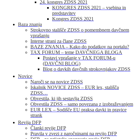
24. kongres ZDSS 2021
KONGRES ZDSS 2021 – vsebina in
predstavitev
Kongres ZDSS 2021
Baza znanja
Strokovno stališče ZDSS o pomembnem davčnem
vprašanju
Interne strani za člane ZDSS
BAZE ZNANJA – Kako do podatkov na portalu?
TAX FORUM – teme DAVČNEGA BLOGA
Postavi vprašanje v TAX FORUM-u
(DAVČNI BLOG)
Blog o davkih davčnih strokovnjakov ZDSS
Novice
Naroči se na novice ZDSS
Iskalnik NOVICE ZDSS – EUR lex, stališča
ZDSS…
Obvestila, ki jih sestavlja ZDSS
Obvestila ZDSS – samo povezana z izobraževanjem
EUR LEX – Sodišče EU praksa davki in pravice
strank
Revija DFP
Članki revije DFP
Pravila v zvezi z naročninami na revijo DFP