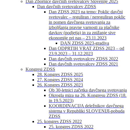
Dan Zbornice davčnih svetovalcev Slovenije 2025
Dan davčnih svetovalcev ZDSS
Dan ZDSS 2023 na temo: Poklic davčni
svetovalec – reguliran / nereguliran poklic
in pomen davčnega svetovanja za
izboljšanja pravne varnosti za plačnike
davkov (podjetja) in za znižanje sive
ekonomije pri nas – 23.11.2023
DAN ZDSS 2023-gradiva
Dan ODPRTIH VRAT ZDSS 2023 – od
23.9.2023 – 31.12.2023
Dan davčnih svetovalcev ZDSS 2022
Dan davčnih svetovalcev ZDSS 2021
Kongresi ZDSS
28. Kongres ZDSS 2025
27. Kongres ZDSS 2024
26. Kongres ZDSS 2023
Ob 30-letnici začetka davčnega svetovanja
Okrogla miza na 26. Kongresu ZDSS (18.
in 19.5.2023)
KOORDINACIJA deležnikov davčnega
sistema v Republiki SLOVENIJI-pobuda
ZDSS
25. kongres ZDSS 2022
25. kongres ZDSS 2022