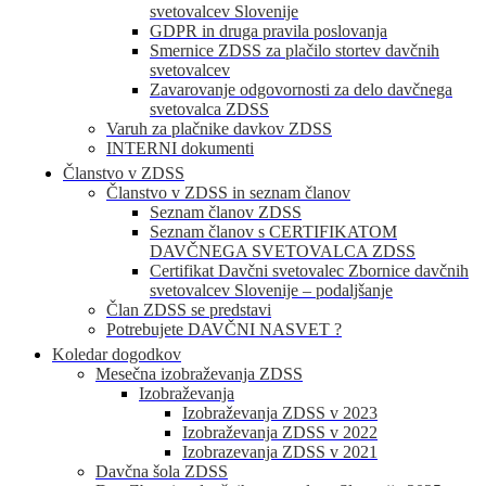
svetovalcev Slovenije
GDPR in druga pravila poslovanja
Smernice ZDSS za plačilo stortev davčnih
svetovalcev
Zavarovanje odgovornosti za delo davčnega
svetovalca ZDSS
Varuh za plačnike davkov ZDSS
INTERNI dokumenti
Članstvo v ZDSS
Članstvo v ZDSS in seznam članov
Seznam članov ZDSS
Seznam članov s CERTIFIKATOM
DAVČNEGA SVETOVALCA ZDSS
Certifikat Davčni svetovalec Zbornice davčnih
svetovalcev Slovenije – podaljšanje
Član ZDSS se predstavi
Potrebujete DAVČNI NASVET ?
Koledar dogodkov
Mesečna izobraževanja ZDSS
Izobraževanja
Izobraževanja ZDSS v 2023
Izobraževanja ZDSS v 2022
Izobrazevanja ZDSS v 2021
Davčna šola ZDSS