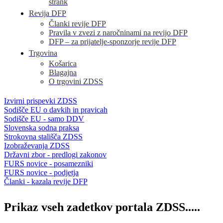
strank
Revija DFP
Članki revije DFP
Pravila v zvezi z naročninami na revijo DFP
DFP – za prijatelje-sponzorje revije DFP
Trgovina
Košarica
Blagajna
O trgovini ZDSS
Izvirni prispevki ZDSS
Sodišče EU o davkih in pravicah
Sodišče EU - samo DDV
Slovenska sodna praksa
Strokovna stališča ZDSS
Izobraževanja ZDSS
Državni zbor - predlogi zakonov
FURS novice - posamezniki
FURS novice - podjetja
Članki - kazala revije DFP
Prikaz vseh zadetkov portala ZDSS.....