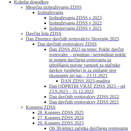
Koledar dogodkov
Mesečna izobraževanja ZDSS
Izobraževanja
Izobraževanja ZDSS v 2023
Izobraževanja ZDSS v 2022
Izobrazevanja ZDSS v 2021
Davčna šola ZDSS
Dan Zbornice davčnih svetovalcev Slovenije 2025
Dan davčnih svetovalcev ZDSS
Dan ZDSS 2023 na temo: Poklic davčni
svetovalec – reguliran / nereguliran poklic
in pomen davčnega svetovanja za
izboljšanja pravne varnosti za plačnike
davkov (podjetja) in za znižanje sive
ekonomije pri nas – 23.11.2023
DAN ZDSS 2023-gradiva
Dan ODPRTIH VRAT ZDSS 2023 – od
23.9.2023 – 31.12.2023
Dan davčnih svetovalcev ZDSS 2022
Dan davčnih svetovalcev ZDSS 2021
Kongresi ZDSS
28. Kongres ZDSS 2025
27. Kongres ZDSS 2024
26. Kongres ZDSS 2023
Ob 30-letnici začetka davčnega svetovanja