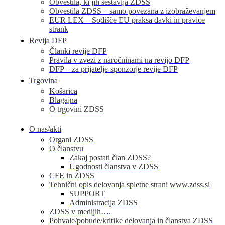
Obvestila, ki jih sestavlja ZDSS
Obvestila ZDSS – samo povezana z izobraževanjem
EUR LEX – Sodišče EU praksa davki in pravice
strank
Revija DFP
Članki revije DFP
Pravila v zvezi z naročninami na revijo DFP
DFP – za prijatelje-sponzorje revije DFP
Trgovina
Košarica
Blagajna
O trgovini ZDSS
O nas/akti
Organi ZDSS
O članstvu
Zakaj postati član ZDSS?
Ugodnosti članstva v ZDSS
CFE in ZDSS
Tehnični opis delovanja spletne strani www.zdss.si
SUPPORT
Administracija ZDSS
ZDSS v medijih….
Pohvale/pobude/kritike delovanja in članstva ZDSS