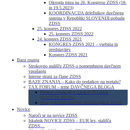
Okrogla miza na 26. Kongresu ZDSS (18.
in 19.5.2023)
KOORDINACIJA deležnikov davčnega
sistema v Republiki SLOVENIJI-pobuda
ZDSS
25. kongres ZDSS 2022
25. kongres ZDSS 2022
24. kongres ZDSS 2021
KONGRES ZDSS 2021 – vsebina in
predstavitev
Kongres ZDSS 2021
Baza znanja
Strokovno stališče ZDSS o pomembnem davčnem
vprašanju
Interne strani za člane ZDSS
BAZE ZNANJA – Kako do podatkov na portalu?
TAX FORUM – teme DAVČNEGA BLOGA
Postavi vprašanje v TAX FORUM-u
(DAVČNI BLOG)
Blog o davkih davčnih strokovnjakov ZDSS
Novice
Naroči se na novice ZDSS
Iskalnik NOVICE ZDSS – EUR lex, stališča
ZDSS…