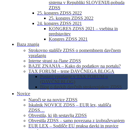
sistema v Republiki SLOVENIJI-pobuda
ZDSS
25. kongres ZDSS 2022
25. kongres ZDSS 2022
24. kongres ZDSS 2021
KONGRES ZDSS 2021 – vsebina in
predstavitev
Kongres ZDSS 2021
Baza znanja
Strokovno stališče ZDSS o pomembnem davčnem
vprašanju
Interne strani za člane ZDSS
BAZE ZNANJA – Kako do podatkov na portalu?
TAX FORUM – teme DAVČNEGA BLOGA
Postavi vprašanje v TAX FORUM-u
(DAVČNI BLOG)
Blog o davkih davčnih strokovnjakov ZDSS
Novice
Naroči se na novice ZDSS
Iskalnik NOVICE ZDSS – EUR lex, stališča
ZDSS…
Obvestila, ki jih sestavlja ZDSS
Obvestila ZDSS – samo povezana z izobraževanjem
EUR LEX – Sodišče EU praksa davki in pravice