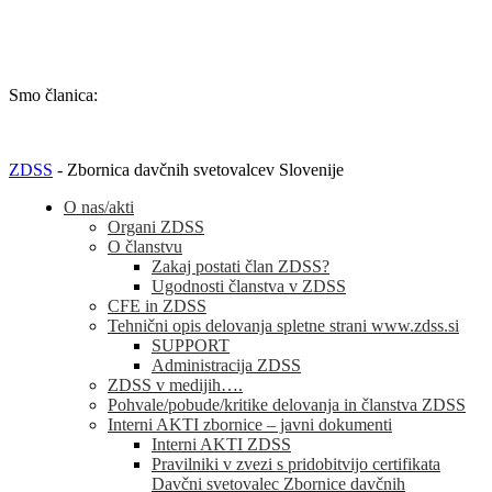
TRR: SI56 0400 0027 7642 847 (OTP banka d.d.)
Smo članica:
ZDSS
- Zbornica davčnih svetovalcev Slovenije
O nas/akti
Organi ZDSS
O članstvu
Zakaj postati član ZDSS?
Ugodnosti članstva v ZDSS
CFE in ZDSS
Tehnični opis delovanja spletne strani www.zdss.si
SUPPORT
Administracija ZDSS
ZDSS v medijih….
Pohvale/pobude/kritike delovanja in članstva ZDSS
Interni AKTI zbornice – javni dokumenti
Interni AKTI ZDSS
Pravilniki v zvezi s pridobitvijo certifikata
Davčni svetovalec Zbornice davčnih