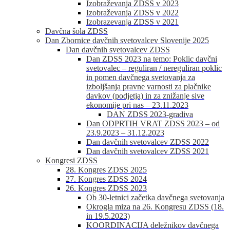
Izobraževanja ZDSS v 2023
Izobraževanja ZDSS v 2022
Izobrazevanja ZDSS v 2021
Davčna šola ZDSS
Dan Zbornice davčnih svetovalcev Slovenije 2025
Dan davčnih svetovalcev ZDSS
Dan ZDSS 2023 na temo: Poklic davčni
svetovalec – reguliran / nereguliran poklic
in pomen davčnega svetovanja za
izboljšanja pravne varnosti za plačnike
davkov (podjetja) in za znižanje sive
ekonomije pri nas – 23.11.2023
DAN ZDSS 2023-gradiva
Dan ODPRTIH VRAT ZDSS 2023 – od
23.9.2023 – 31.12.2023
Dan davčnih svetovalcev ZDSS 2022
Dan davčnih svetovalcev ZDSS 2021
Kongresi ZDSS
28. Kongres ZDSS 2025
27. Kongres ZDSS 2024
26. Kongres ZDSS 2023
Ob 30-letnici začetka davčnega svetovanja
Okrogla miza na 26. Kongresu ZDSS (18.
in 19.5.2023)
KOORDINACIJA deležnikov davčnega