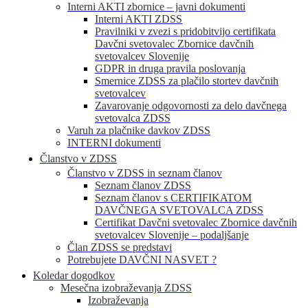
Interni AKTI zbornice – javni dokumenti
Interni AKTI ZDSS
Pravilniki v zvezi s pridobitvijo certifikata
Davčni svetovalec Zbornice davčnih
svetovalcev Slovenije
GDPR in druga pravila poslovanja
Smernice ZDSS za plačilo stortev davčnih
svetovalcev
Zavarovanje odgovornosti za delo davčnega
svetovalca ZDSS
Varuh za plačnike davkov ZDSS
INTERNI dokumenti
Članstvo v ZDSS
Članstvo v ZDSS in seznam članov
Seznam članov ZDSS
Seznam članov s CERTIFIKATOM
DAVČNEGA SVETOVALCA ZDSS
Certifikat Davčni svetovalec Zbornice davčnih
svetovalcev Slovenije – podaljšanje
Član ZDSS se predstavi
Potrebujete DAVČNI NASVET ?
Koledar dogodkov
Mesečna izobraževanja ZDSS
Izobraževanja