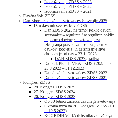
Izobraževanja ZDSS v 2023
Izobraževanja ZDSS v 2022
Izobrazevanja ZDSS v 2021
Davčna šola ZDSS
Dan Zbornice davčnih svetovalcev Slovenije 2025
Dan davčnih svetovalcev ZDSS
Dan ZDSS 2023 na temo: Poklic davčni
svetovalec – reguliran / nereguliran poklic
in pomen davčnega svetovanja za
izboljšanja pravne varnosti za plačnike
davkov (podjetja) in za znižanje sive
ekonomije pri nas – 23.11.2023
DAN ZDSS 2023-gradiva
Dan ODPRTIH VRAT ZDSS 2023 – od
23.9.2023 – 31.12.2023
Dan davčnih svetovalcev ZDSS 2022
Dan davčnih svetovalcev ZDSS 2021
Kongresi ZDSS
28. Kongres ZDSS 2025
27. Kongres ZDSS 2024
26. Kongres ZDSS 2023
Ob 30-letnici začetka davčnega svetovanja
Okrogla miza na 26. Kongresu ZDSS (18.
in 19.5.2023)
KOORDINACIJA deležnikov davčnega