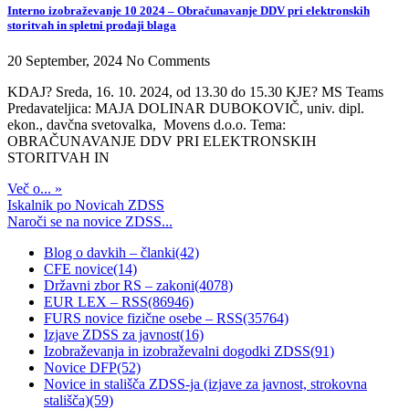
Interno izobraževanje 10 2024 – Obračunavanje DDV pri elektronskih
storitvah in spletni prodaji blaga
20 September, 2024
No Comments
KDAJ? Sreda, 16. 10. 2024, od 13.30 do 15.30 KJE? MS Teams
Predavateljica: MAJA DOLINAR DUBOKOVIČ, univ. dipl.
ekon., davčna svetovalka, Movens d.o.o. Tema:
OBRAČUNAVANJE DDV PRI ELEKTRONSKIH
STORITVAH IN
Več o... »
Iskalnik po Novicah ZDSS
Naroči se na novice ZDSS...
Blog o davkih – članki
(42)
CFE novice
(14)
Državni zbor RS – zakoni
(4078)
EUR LEX – RSS
(86946)
FURS novice fizične osebe – RSS
(35764)
Izjave ZDSS za javnost
(16)
Izobraževanja in izobraževalni dogodki ZDSS
(91)
Novice DFP
(52)
Novice in stališča ZDSS-ja (izjave za javnost, strokovna
stališča)
(59)