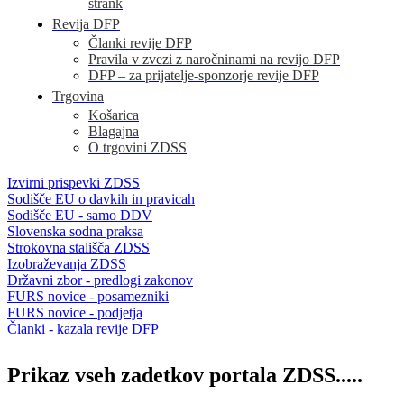
strank
Revija DFP
Članki revije DFP
Pravila v zvezi z naročninami na revijo DFP
DFP – za prijatelje-sponzorje revije DFP
Trgovina
Košarica
Blagajna
O trgovini ZDSS
Izvirni prispevki ZDSS
Sodišče EU o davkih in pravicah
Sodišče EU - samo DDV
Slovenska sodna praksa
Strokovna stališča ZDSS
Izobraževanja ZDSS
Državni zbor - predlogi zakonov
FURS novice - posamezniki
FURS novice - podjetja
Članki - kazala revije DFP
Prikaz vseh zadetkov portala ZDSS.....