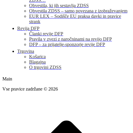
ZDSS…
Obvestila, ki jih sestavlja ZDSS
Obvestila ZDSS – samo povezana z izobraževanjem
EUR LEX – Sodišče EU praksa davki in pravice
strank
Revija DFP
Članki revije DFP
Pravila v zvezi z naročninami na revijo DFP
DFP – za prijatelje-sponzorje revije DFP
Trgovina
Košarica
Blagajna
O trgovini ZDSS
Main
Vse pravice zadržane © 2026