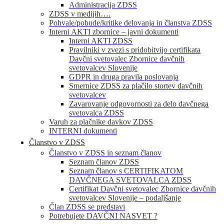
Administracija ZDSS
ZDSS v medijih….
Pohvale/pobude/kritike delovanja in članstva ZDSS
Interni AKTI zbornice – javni dokumenti
Interni AKTI ZDSS
Pravilniki v zvezi s pridobitvijo certifikata
Davčni svetovalec Zbornice davčnih
svetovalcev Slovenije
GDPR in druga pravila poslovanja
Smernice ZDSS za plačilo stortev davčnih
svetovalcev
Zavarovanje odgovornosti za delo davčnega
svetovalca ZDSS
Varuh za plačnike davkov ZDSS
INTERNI dokumenti
Članstvo v ZDSS
Članstvo v ZDSS in seznam članov
Seznam članov ZDSS
Seznam članov s CERTIFIKATOM
DAVČNEGA SVETOVALCA ZDSS
Certifikat Davčni svetovalec Zbornice davčnih
svetovalcev Slovenije – podaljšanje
Član ZDSS se predstavi
Potrebujete DAVČNI NASVET ?