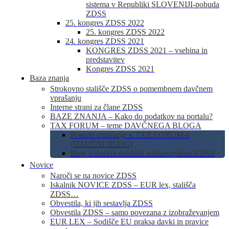
sistema v Republiki SLOVENIJI-pobuda
ZDSS
25. kongres ZDSS 2022
25. kongres ZDSS 2022
24. kongres ZDSS 2021
KONGRES ZDSS 2021 – vsebina in
predstavitev
Kongres ZDSS 2021
Baza znanja
Strokovno stališče ZDSS o pomembnem davčnem
vprašanju
Interne strani za člane ZDSS
BAZE ZNANJA – Kako do podatkov na portalu?
TAX FORUM – teme DAVČNEGA BLOGA
Postavi vprašanje v TAX FORUM-u
(DAVČNI BLOG)
Blog o davkih davčnih strokovnjakov ZDSS
Novice
Naroči se na novice ZDSS
Iskalnik NOVICE ZDSS – EUR lex, stališča
ZDSS…
Obvestila, ki jih sestavlja ZDSS
Obvestila ZDSS – samo povezana z izobraževanjem
EUR LEX – Sodišče EU praksa davki in pravice