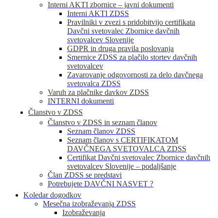
Interni AKTI zbornice – javni dokumenti
Interni AKTI ZDSS
Pravilniki v zvezi s pridobitvijo certifikata
Davčni svetovalec Zbornice davčnih
svetovalcev Slovenije
GDPR in druga pravila poslovanja
Smernice ZDSS za plačilo stortev davčnih
svetovalcev
Zavarovanje odgovornosti za delo davčnega
svetovalca ZDSS
Varuh za plačnike davkov ZDSS
INTERNI dokumenti
Članstvo v ZDSS
Članstvo v ZDSS in seznam članov
Seznam članov ZDSS
Seznam članov s CERTIFIKATOM
DAVČNEGA SVETOVALCA ZDSS
Certifikat Davčni svetovalec Zbornice davčnih
svetovalcev Slovenije – podaljšanje
Član ZDSS se predstavi
Potrebujete DAVČNI NASVET ?
Koledar dogodkov
Mesečna izobraževanja ZDSS
Izobraževanja