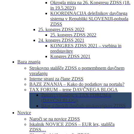
Okrogla miza na 26. Kongresu ZDSS (18.
in 19.5.2023)
KOORDINACIJA deležnikov davčnega
sistema v Republiki SLOVENIJI-pobuda
ZDSS
25. kongres ZDSS 2022
25. kongres ZDSS 2022
24. kongres ZDSS 2021
KONGRES ZDSS 2021 – vsebina in
predstavitev
Kongres ZDSS 2021
Baza znanja
Strokovno stališče ZDSS o pomembnem davčnem
vprašanju
Interne strani za člane ZDSS
BAZE ZNANJA – Kako do podatkov na portalu?
TAX FORUM – teme DAVČNEGA BLOGA
Postavi vprašanje v TAX FORUM-u
(DAVČNI BLOG)
Blog o davkih davčnih strokovnjakov ZDSS
Novice
Naroči se na novice ZDSS
Iskalnik NOVICE ZDSS – EUR lex, stališča
ZDSS…