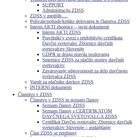
SUPPORT
Administracija ZDSS
ZDSS v medijih….
Pohvale/pobude/kritike delovanja in članstva ZDSS
Interni AKTI zbornice – javni dokumenti
Interni AKTI ZDSS
Pravilniki v zvezi s pridobitvijo certifikata
Davčni svetovalec Zbornice davčnih
svetovalcev Slovenije
GDPR in druga pravila poslovanja
Smernice ZDSS za plačilo stortev davčnih
svetovalcev
Zavarovanje odgovornosti za delo davčnega
svetovalca ZDSS
Varuh za plačnike davkov ZDSS
INTERNI dokumenti
Članstvo v ZDSS
Članstvo v ZDSS in seznam članov
Seznam članov ZDSS
Seznam članov s CERTIFIKATOM
DAVČNEGA SVETOVALCA ZDSS
Certifikat Davčni svetovalec Zbornice davčnih
svetovalcev Slovenije – podaljšanje
Član ZDSS se predstavi