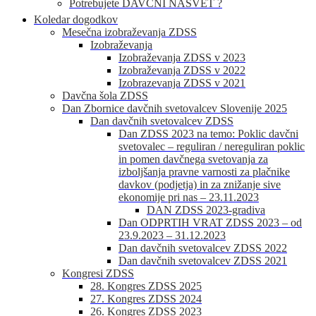
Potrebujete DAVČNI NASVET ?
Koledar dogodkov
Mesečna izobraževanja ZDSS
Izobraževanja
Izobraževanja ZDSS v 2023
Izobraževanja ZDSS v 2022
Izobrazevanja ZDSS v 2021
Davčna šola ZDSS
Dan Zbornice davčnih svetovalcev Slovenije 2025
Dan davčnih svetovalcev ZDSS
Dan ZDSS 2023 na temo: Poklic davčni
svetovalec – reguliran / nereguliran poklic
in pomen davčnega svetovanja za
izboljšanja pravne varnosti za plačnike
davkov (podjetja) in za znižanje sive
ekonomije pri nas – 23.11.2023
DAN ZDSS 2023-gradiva
Dan ODPRTIH VRAT ZDSS 2023 – od
23.9.2023 – 31.12.2023
Dan davčnih svetovalcev ZDSS 2022
Dan davčnih svetovalcev ZDSS 2021
Kongresi ZDSS
28. Kongres ZDSS 2025
27. Kongres ZDSS 2024
26. Kongres ZDSS 2023