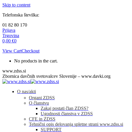
Skip to content
Telefonska številka:
01 82 80 170
Prijava
Trgovina
0,00
€
0
View Cart
Checkout
No products in the cart.
www.zdss.si
Zbornica davčnih svetovalcev Slovenije – www.davki.org
O nas/akti
Organi ZDSS
O članstvu
Zakaj postati član ZDSS?
Ugodnosti članstva v ZDSS
CFE in ZDSS
Tehnični opis delovanja spletne strani www.zdss.si
SUPPORT