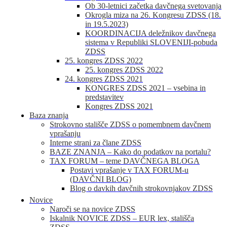
Ob 30-letnici začetka davčnega svetovanja
Okrogla miza na 26. Kongresu ZDSS (18.
in 19.5.2023)
KOORDINACIJA deležnikov davčnega
sistema v Republiki SLOVENIJI-pobuda
ZDSS
25. kongres ZDSS 2022
25. kongres ZDSS 2022
24. kongres ZDSS 2021
KONGRES ZDSS 2021 – vsebina in
predstavitev
Kongres ZDSS 2021
Baza znanja
Strokovno stališče ZDSS o pomembnem davčnem
vprašanju
Interne strani za člane ZDSS
BAZE ZNANJA – Kako do podatkov na portalu?
TAX FORUM – teme DAVČNEGA BLOGA
Postavi vprašanje v TAX FORUM-u
(DAVČNI BLOG)
Blog o davkih davčnih strokovnjakov ZDSS
Novice
Naroči se na novice ZDSS
Iskalnik NOVICE ZDSS – EUR lex, stališča