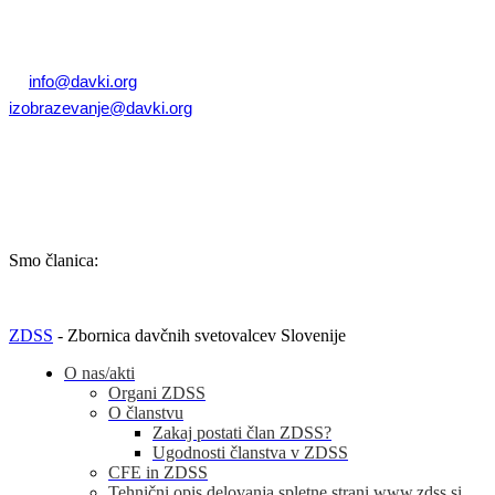
T: +386 (0)1 82 80 170
E:
info@davki.org
|
izobrazevanje@davki.org
Davčna številka: SI55229522 | Matična številka: 3368335000
TRR: SI56 0400 0027 7642 847 (OTP banka d.d.)
Smo članica:
ZDSS
- Zbornica davčnih svetovalcev Slovenije
O nas/akti
Organi ZDSS
O članstvu
Zakaj postati član ZDSS?
Ugodnosti članstva v ZDSS
CFE in ZDSS
Tehnični opis delovanja spletne strani www.zdss.si