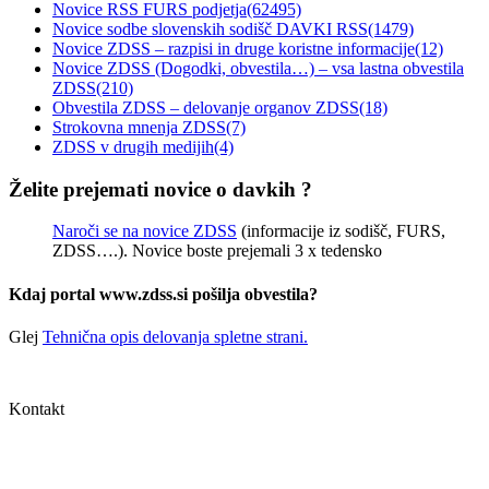
Novice RSS FURS podjetja
(62495)
Novice sodbe slovenskih sodišč DAVKI RSS
(1479)
Novice ZDSS – razpisi in druge koristne informacije
(12)
Novice ZDSS (Dogodki, obvestila…) – vsa lastna obvestila
ZDSS
(210)
Obvestila ZDSS – delovanje organov ZDSS
(18)
Strokovna mnenja ZDSS
(7)
ZDSS v drugih medijih
(4)
Želite prejemati novice o davkih ?
Naroči se na novice ZDSS
(informacije iz sodišč, FURS,
ZDSS….). Novice boste prejemali 3 x tedensko
Kdaj portal www.zdss.si pošilja obvestila?
Glej
Tehnična opis delovanja spletne strani.
Sledite nam:
Kontakt
Zbornica davčnih svetovalcev Slovenije
Dunajska cesta 167
1000 Ljubljana, Slovenija