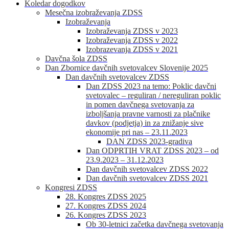
Koledar dogodkov
Mesečna izobraževanja ZDSS
Izobraževanja
Izobraževanja ZDSS v 2023
Izobraževanja ZDSS v 2022
Izobrazevanja ZDSS v 2021
Davčna šola ZDSS
Dan Zbornice davčnih svetovalcev Slovenije 2025
Dan davčnih svetovalcev ZDSS
Dan ZDSS 2023 na temo: Poklic davčni
svetovalec – reguliran / nereguliran poklic
in pomen davčnega svetovanja za
izboljšanja pravne varnosti za plačnike
davkov (podjetja) in za znižanje sive
ekonomije pri nas – 23.11.2023
DAN ZDSS 2023-gradiva
Dan ODPRTIH VRAT ZDSS 2023 – od
23.9.2023 – 31.12.2023
Dan davčnih svetovalcev ZDSS 2022
Dan davčnih svetovalcev ZDSS 2021
Kongresi ZDSS
28. Kongres ZDSS 2025
27. Kongres ZDSS 2024
26. Kongres ZDSS 2023
Ob 30-letnici začetka davčnega svetovanja