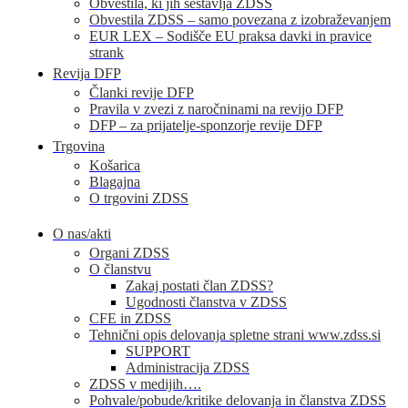
Obvestila, ki jih sestavlja ZDSS
Obvestila ZDSS – samo povezana z izobraževanjem
EUR LEX – Sodišče EU praksa davki in pravice
strank
Revija DFP
Članki revije DFP
Pravila v zvezi z naročninami na revijo DFP
DFP – za prijatelje-sponzorje revije DFP
Trgovina
Košarica
Blagajna
O trgovini ZDSS
O nas/akti
Organi ZDSS
O članstvu
Zakaj postati član ZDSS?
Ugodnosti članstva v ZDSS
CFE in ZDSS
Tehnični opis delovanja spletne strani www.zdss.si
SUPPORT
Administracija ZDSS
ZDSS v medijih….
Pohvale/pobude/kritike delovanja in članstva ZDSS