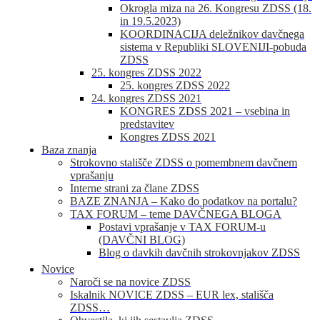
Okrogla miza na 26. Kongresu ZDSS (18.
in 19.5.2023)
KOORDINACIJA deležnikov davčnega
sistema v Republiki SLOVENIJI-pobuda
ZDSS
25. kongres ZDSS 2022
25. kongres ZDSS 2022
24. kongres ZDSS 2021
KONGRES ZDSS 2021 – vsebina in
predstavitev
Kongres ZDSS 2021
Baza znanja
Strokovno stališče ZDSS o pomembnem davčnem
vprašanju
Interne strani za člane ZDSS
BAZE ZNANJA – Kako do podatkov na portalu?
TAX FORUM – teme DAVČNEGA BLOGA
Postavi vprašanje v TAX FORUM-u
(DAVČNI BLOG)
Blog o davkih davčnih strokovnjakov ZDSS
Novice
Naroči se na novice ZDSS
Iskalnik NOVICE ZDSS – EUR lex, stališča
ZDSS…