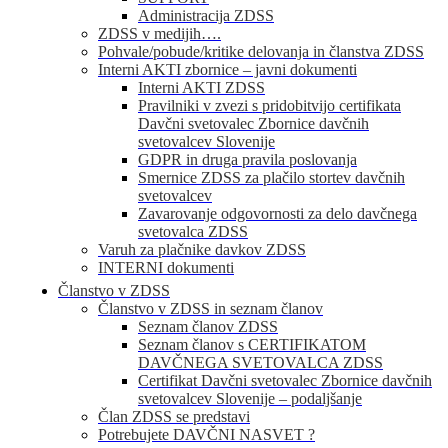
Administracija ZDSS
ZDSS v medijih….
Pohvale/pobude/kritike delovanja in članstva ZDSS
Interni AKTI zbornice – javni dokumenti
Interni AKTI ZDSS
Pravilniki v zvezi s pridobitvijo certifikata
Davčni svetovalec Zbornice davčnih
svetovalcev Slovenije
GDPR in druga pravila poslovanja
Smernice ZDSS za plačilo stortev davčnih
svetovalcev
Zavarovanje odgovornosti za delo davčnega
svetovalca ZDSS
Varuh za plačnike davkov ZDSS
INTERNI dokumenti
Članstvo v ZDSS
Članstvo v ZDSS in seznam članov
Seznam članov ZDSS
Seznam članov s CERTIFIKATOM
DAVČNEGA SVETOVALCA ZDSS
Certifikat Davčni svetovalec Zbornice davčnih
svetovalcev Slovenije – podaljšanje
Član ZDSS se predstavi
Potrebujete DAVČNI NASVET ?