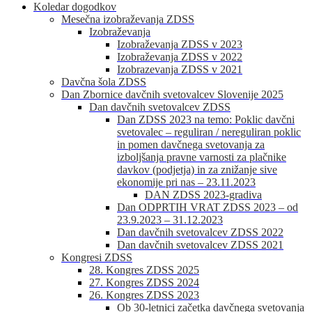
Koledar dogodkov
Mesečna izobraževanja ZDSS
Izobraževanja
Izobraževanja ZDSS v 2023
Izobraževanja ZDSS v 2022
Izobrazevanja ZDSS v 2021
Davčna šola ZDSS
Dan Zbornice davčnih svetovalcev Slovenije 2025
Dan davčnih svetovalcev ZDSS
Dan ZDSS 2023 na temo: Poklic davčni
svetovalec – reguliran / nereguliran poklic
in pomen davčnega svetovanja za
izboljšanja pravne varnosti za plačnike
davkov (podjetja) in za znižanje sive
ekonomije pri nas – 23.11.2023
DAN ZDSS 2023-gradiva
Dan ODPRTIH VRAT ZDSS 2023 – od
23.9.2023 – 31.12.2023
Dan davčnih svetovalcev ZDSS 2022
Dan davčnih svetovalcev ZDSS 2021
Kongresi ZDSS
28. Kongres ZDSS 2025
27. Kongres ZDSS 2024
26. Kongres ZDSS 2023
Ob 30-letnici začetka davčnega svetovanja