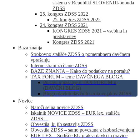
sistema v Republiki SLOVENIJI-pobuda
ZDSS
25. kongres ZDSS 2022
25. kongres ZDSS 2022
24. kongres ZDSS 2021
KONGRES ZDSS 2021 – vsebina in
predstavitev
Kongres ZDSS 2021
Baza znanja
Strokovno stališče ZDSS o pomembnem davčnem
vprašanju
Interne strani za člane ZDSS
BAZE ZNANJA – Kako do podatkov na portalu?
TAX FORUM – teme DAVČNEGA BLOGA
Postavi vprašanje v TAX FORUM-u
(DAVČNI BLOG)
Blog o davkih davčnih strokovnjakov ZDSS
Novice
Naroči se na novice ZDSS
Iskalnik NOVICE ZDSS – EUR lex, stališča
ZDSS…
Obvestila, ki jih sestavlja ZDSS
Obvestila ZDSS – samo povezana z izobraževanjem
EUR LEX – Sodišče EU praksa davki in pravice