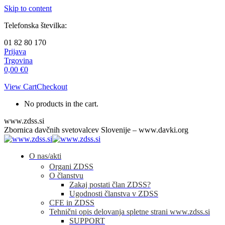
Skip to content
Telefonska številka:
01 82 80 170
Prijava
Trgovina
0,00
€
0
View Cart
Checkout
No products in the cart.
www.zdss.si
Zbornica davčnih svetovalcev Slovenije – www.davki.org
O nas/akti
Organi ZDSS
O članstvu
Zakaj postati član ZDSS?
Ugodnosti članstva v ZDSS
CFE in ZDSS
Tehnični opis delovanja spletne strani www.zdss.si
SUPPORT