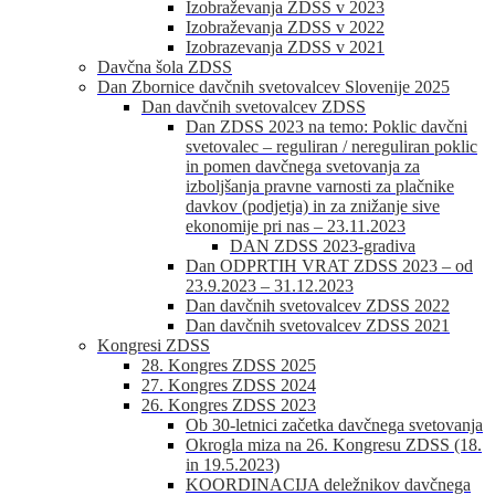
Izobraževanja ZDSS v 2023
Izobraževanja ZDSS v 2022
Izobrazevanja ZDSS v 2021
Davčna šola ZDSS
Dan Zbornice davčnih svetovalcev Slovenije 2025
Dan davčnih svetovalcev ZDSS
Dan ZDSS 2023 na temo: Poklic davčni
svetovalec – reguliran / nereguliran poklic
in pomen davčnega svetovanja za
izboljšanja pravne varnosti za plačnike
davkov (podjetja) in za znižanje sive
ekonomije pri nas – 23.11.2023
DAN ZDSS 2023-gradiva
Dan ODPRTIH VRAT ZDSS 2023 – od
23.9.2023 – 31.12.2023
Dan davčnih svetovalcev ZDSS 2022
Dan davčnih svetovalcev ZDSS 2021
Kongresi ZDSS
28. Kongres ZDSS 2025
27. Kongres ZDSS 2024
26. Kongres ZDSS 2023
Ob 30-letnici začetka davčnega svetovanja
Okrogla miza na 26. Kongresu ZDSS (18.
in 19.5.2023)
KOORDINACIJA deležnikov davčnega