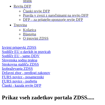
strank
Revija DFP
Članki revije DFP
Pravila v zvezi z naročninami na revijo DFP
DFP – za prijatelje-sponzorje revije DFP
Trgovina
Košarica
Blagajna
O trgovini ZDSS
Izvirni prispevki ZDSS
Sodišče EU o davkih in pravicah
Sodišče EU - samo DDV
Slovenska sodna praksa
Strokovna stališča ZDSS
Izobraževanja ZDSS
Državni zbor - predlogi zakonov
FURS novice - posamezniki
FURS novice - podjetja
Članki - kazala revije DFP
Prikaz vseh zadetkov portala ZDSS.....