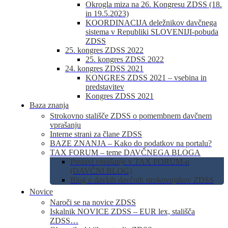
Okrogla miza na 26. Kongresu ZDSS (18.
in 19.5.2023)
KOORDINACIJA deležnikov davčnega
sistema v Republiki SLOVENIJI-pobuda
ZDSS
25. kongres ZDSS 2022
25. kongres ZDSS 2022
24. kongres ZDSS 2021
KONGRES ZDSS 2021 – vsebina in
predstavitev
Kongres ZDSS 2021
Baza znanja
Strokovno stališče ZDSS o pomembnem davčnem
vprašanju
Interne strani za člane ZDSS
BAZE ZNANJA – Kako do podatkov na portalu?
TAX FORUM – teme DAVČNEGA BLOGA
Postavi vprašanje v TAX FORUM-u
(DAVČNI BLOG)
Blog o davkih davčnih strokovnjakov ZDSS
Novice
Naroči se na novice ZDSS
Iskalnik NOVICE ZDSS – EUR lex, stališča
ZDSS…