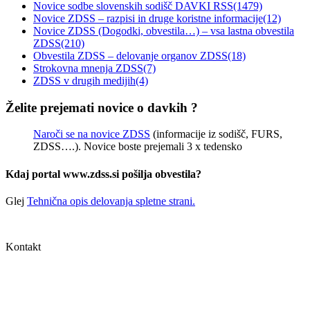
Novice sodbe slovenskih sodišč DAVKI RSS
(1479)
Novice ZDSS – razpisi in druge koristne informacije
(12)
Novice ZDSS (Dogodki, obvestila…) – vsa lastna obvestila
ZDSS
(210)
Obvestila ZDSS – delovanje organov ZDSS
(18)
Strokovna mnenja ZDSS
(7)
ZDSS v drugih medijih
(4)
Želite prejemati novice o davkih ?
Naroči se na novice ZDSS
(informacije iz sodišč, FURS,
ZDSS….). Novice boste prejemali 3 x tedensko
Kdaj portal www.zdss.si pošilja obvestila?
Glej
Tehnična opis delovanja spletne strani.
Sledite nam:
Kontakt
Zbornica davčnih svetovalcev Slovenije
Dunajska cesta 167
1000 Ljubljana, Slovenija