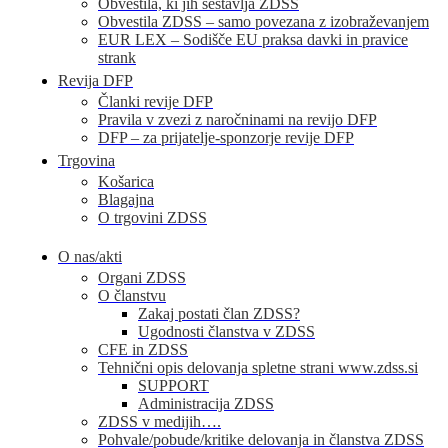
Obvestila, ki jih sestavlja ZDSS
Obvestila ZDSS – samo povezana z izobraževanjem
EUR LEX – Sodišče EU praksa davki in pravice
strank
Revija DFP
Članki revije DFP
Pravila v zvezi z naročninami na revijo DFP
DFP – za prijatelje-sponzorje revije DFP
Trgovina
Košarica
Blagajna
O trgovini ZDSS
O nas/akti
Organi ZDSS
O članstvu
Zakaj postati član ZDSS?
Ugodnosti članstva v ZDSS
CFE in ZDSS
Tehnični opis delovanja spletne strani www.zdss.si
SUPPORT
Administracija ZDSS
ZDSS v medijih….
Pohvale/pobude/kritike delovanja in članstva ZDSS