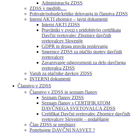
Administracija ZDSS
ZDSS v medijih….
Pohvale/pobude/kritike delovanja in članstva ZDSS
Interni AKTI zbornice – javni dokumenti
Interni AKTI ZDSS
Pravilniki v zvezi s pridobitvijo certifikata
Davčni svetovalec Zbornice davčnih
svetovalcev Slovenije
GDPR in druga pravila poslovanja
Smernice ZDSS za plačilo stortev davčnih
svetovalcev
Zavarovanje odgovornosti za delo davčnega
svetovalca ZDSS
Varuh za plačnike davkov ZDSS
INTERNI dokumenti
Članstvo v ZDSS
Članstvo v ZDSS in seznam članov
Seznam članov ZDSS
Seznam članov s CERTIFIKATOM
DAVČNEGA SVETOVALCA ZDSS
Certifikat Davčni svetovalec Zbornice davčnih
svetovalcev Slovenije – podaljšanje
Član ZDSS se predstavi
Potrebujete DAVČNI NASVET ?