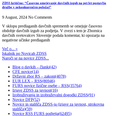
ZDSS kritično: “Časovno omejevanje davčnih izgub na pet let postavlja
družbe v nekonkurenčen položaj”
9 August, 2024
No Comments
V sklopu predlaganih davčnih sprememb se omejuje časovno
obdobje davčnih izgub za podjetja. V zvezi s tem je Zbornica
davčnih svetovalcev Slovenije podala komentar, ki opozarja na
negativne učinke predlaganih
Več o... »
Iskalnik po Novicah ZDSS
Naroči se na novice ZDSS...
Blog o davkih – članki
(42)
CFE novice
(14)
Državni zbor RS – zakoni
(4078)
EUR LEX – RSS
(86946)
FURS novice fizične osebe – RSS
(35764)
Izjave ZDSS za javnost
(16)
Izobraževanja in izobraževalni dogodki ZDSS
(91)
Novice DFP
(52)
Novice in stališča ZDSS-ja (izjave za javnost, strokovna
stališča)
(59)
Novice RSS FURS podjetja
(62495)