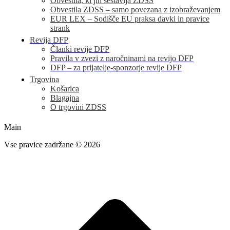
Obvestila, ki jih sestavlja ZDSS
Obvestila ZDSS – samo povezana z izobraževanjem
EUR LEX – Sodišče EU praksa davki in pravice
strank
Revija DFP
Članki revije DFP
Pravila v zvezi z naročninami na revijo DFP
DFP – za prijatelje-sponzorje revije DFP
Trgovina
Košarica
Blagajna
O trgovini ZDSS
Main
Vse pravice zadržane © 2026