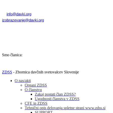
T: +386 (0)1 82 80 170
E:
info@davki.org
|
izobrazevanje@davki.org
Davčna številka: SI55229522 | Matična številka: 3368335000
TRR: SI56 0400 0027 7642 847 (OTP banka d.d.)
Smo članica:
ZDSS
- Zbornica davčnih svetovalcev Slovenije
O nas/akti
Organi ZDSS
O članstvu
Zakaj postati član ZDSS?
Ugodnosti članstva v ZDSS
CFE in ZDSS
Tehnični opis delovanja spletne strani www.zdss.si
SUPPORT