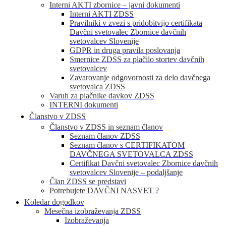
Interni AKTI zbornice – javni dokumenti
Interni AKTI ZDSS
Pravilniki v zvezi s pridobitvijo certifikata
Davčni svetovalec Zbornice davčnih
svetovalcev Slovenije
GDPR in druga pravila poslovanja
Smernice ZDSS za plačilo stortev davčnih
svetovalcev
Zavarovanje odgovornosti za delo davčnega
svetovalca ZDSS
Varuh za plačnike davkov ZDSS
INTERNI dokumenti
Članstvo v ZDSS
Članstvo v ZDSS in seznam članov
Seznam članov ZDSS
Seznam članov s CERTIFIKATOM
DAVČNEGA SVETOVALCA ZDSS
Certifikat Davčni svetovalec Zbornice davčnih
svetovalcev Slovenije – podaljšanje
Član ZDSS se predstavi
Potrebujete DAVČNI NASVET ?
Koledar dogodkov
Mesečna izobraževanja ZDSS
Izobraževanja