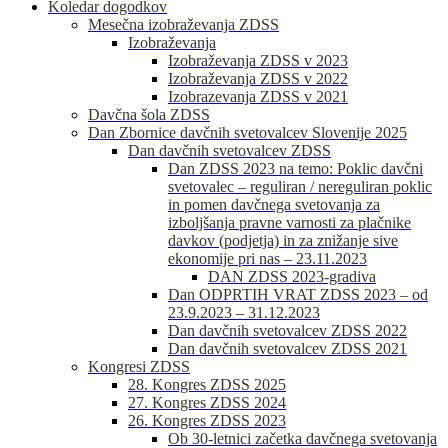
Koledar dogodkov
Mesečna izobraževanja ZDSS
Izobraževanja
Izobraževanja ZDSS v 2023
Izobraževanja ZDSS v 2022
Izobrazevanja ZDSS v 2021
Davčna šola ZDSS
Dan Zbornice davčnih svetovalcev Slovenije 2025
Dan davčnih svetovalcev ZDSS
Dan ZDSS 2023 na temo: Poklic davčni
svetovalec – reguliran / nereguliran poklic
in pomen davčnega svetovanja za
izboljšanja pravne varnosti za plačnike
davkov (podjetja) in za znižanje sive
ekonomije pri nas – 23.11.2023
DAN ZDSS 2023-gradiva
Dan ODPRTIH VRAT ZDSS 2023 – od
23.9.2023 – 31.12.2023
Dan davčnih svetovalcev ZDSS 2022
Dan davčnih svetovalcev ZDSS 2021
Kongresi ZDSS
28. Kongres ZDSS 2025
27. Kongres ZDSS 2024
26. Kongres ZDSS 2023
Ob 30-letnici začetka davčnega svetovanja