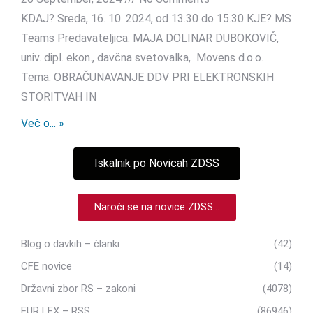
KDAJ? Sreda, 16. 10. 2024, od 13.30 do 15.30 KJE? MS
Teams Predavateljica: MAJA DOLINAR DUBOKOVIČ,
univ. dipl. ekon., davčna svetovalka, Movens d.o.o.
Tema: OBRAČUNAVANJE DDV PRI ELEKTRONSKIH
STORITVAH IN
Več o... »
Iskalnik po Novicah ZDSS
Naroči se na novice ZDSS...
Blog o davkih – članki
(42)
CFE novice
(14)
Državni zbor RS – zakoni
(4078)
EUR LEX – RSS
(86946)