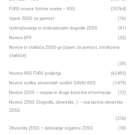
FURS novice fizične osebe – RSS
(35764)
Izjave ZDSS za javnost
(16)
Izobraževanja in izobraževalni dogodki ZDSS
(91)
Novice DFP
(52)
Novice in stališča ZDSS-ja (izjave za javnost, strokovna
stališča)
(59)
Novice RSS FURS podjetja
(62495)
Novice sodbe slovenskih sodišč DAVKI RSS
(1479)
Novice ZDSS – razpisi in druge koristne informacije
(12)
Novice ZDSS (Dogodki, obvestila…) – vsa lastna obvestila
ZDSS
(210)
Obvestila ZDSS – delovanje organov ZDSS
(18)