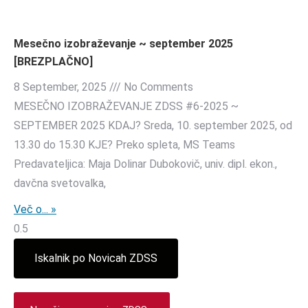
Mesečno izobraževanje ~ september 2025
[BREZPLAČNO]
8 September, 2025
No Comments
MESEČNO IZOBRAŽEVANJE ZDSS #6-2025 ~
SEPTEMBER 2025 KDAJ? Sreda, 10. september 2025, od
13.30 do 15.30 KJE? Preko spleta, MS Teams
Predavateljica: Maja Dolinar Dubokovič, univ. dipl. ekon.,
davčna svetovalka,
Več o... »
Iskalnik po Novicah ZDSS