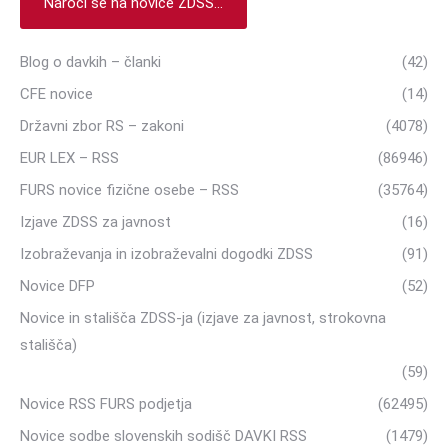
Naroči se na novice ZDSS...
Blog o davkih – članki
(42)
CFE novice
(14)
Državni zbor RS – zakoni
(4078)
EUR LEX – RSS
(86946)
FURS novice fizične osebe – RSS
(35764)
Izjave ZDSS za javnost
(16)
Izobraževanja in izobraževalni dogodki ZDSS
(91)
Novice DFP
(52)
Novice in stališča ZDSS-ja (izjave za javnost, strokovna
stališča)
(59)
Novice RSS FURS podjetja
(62495)
Novice sodbe slovenskih sodišč DAVKI RSS
(1479)