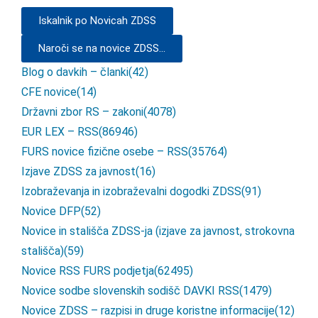
Iskalnik po Novicah ZDSS
Naroči se na novice ZDSS...
Blog o davkih – članki
(42)
CFE novice
(14)
Državni zbor RS – zakoni
(4078)
EUR LEX – RSS
(86946)
FURS novice fizične osebe – RSS
(35764)
Izjave ZDSS za javnost
(16)
Izobraževanja in izobraževalni dogodki ZDSS
(91)
Novice DFP
(52)
Novice in stališča ZDSS-ja (izjave za javnost, strokovna
stališča)
(59)
Novice RSS FURS podjetja
(62495)
Novice sodbe slovenskih sodišč DAVKI RSS
(1479)
Novice ZDSS – razpisi in druge koristne informacije
(12)