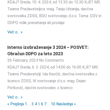
KDAJ? Sreda, 10. 4. 2024, od 13.30 do 15.30 KJE? MS
Teams Predavateljica: mag. Tanja Urbanija, davčna
svetovalka ZDSS, BDO svetovanje, d.o.o. Tema: DDV in
DDPO vidik prenehanja ali prodaje
Več o... »
Interno izobraževanje 3 2024 – POSVET:
Obračun DDPO za leto 2023
26 February, 2024
No Comments
KDAJ? Sreda, 6. 3. 2024, od 14.00 do 16.00 KJE? MS
Teams Predavatelji: Ida Kavčič, davčna svetovalka z
licenco ZDSS, IK svetovanje d.o.o. mag. Dejan
Petkovič, davčni svetovalec z licenco
Več o... »
« Prejšnja
1
…
3
4
5
6
7
…
10
Naslednja »