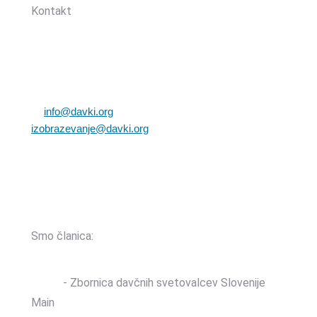
Kontakt
Zbornica davčnih svetovalcev Slovenije
Dunajska cesta 167
1000 Ljubljana, Slovenija
T: +386 (0)1 82 80 170
E:
info@davki.org
|
izobrazevanje@davki.org
Davčna številka: SI55229522 | Matična številka:
3368335000
TRR: SI56 0400 0027 7642 847 (OTP banka d.d.)
Smo članica:
ZDSS
- Zbornica davčnih svetovalcev Slovenije
Main