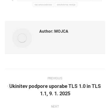
racunovodstvo
strokovna revija
Author:
MOJCA
Post
PREVIOUS
navigation
Ukinitev podpore uporabe TLS 1.0 in TLS
Previous
1.1, 9. 1. 2025
post:
NEXT