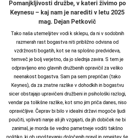
Pomanjkljivosti družbe, v kateri živimo po
Keynesu – kaj nam je narediti v letu 2025
mag. Dejan Petkovič
Tako naša utemeljitev vodi k sklepu, da ni v sodobnih
razmerah rast bogastva niti približno odvisna od
vzdržnosti bogatih, kot se na splošno predvideva,
temveč je bolj verjetno, da jo slednja zavira. S tem je
odpravljeno eno glavnih družbenih opravičil za veliko
neenakost bogastva. Sam pa sem prepričan (tako
Keynes), da za znatne razlike v dohodkih in bogastvu
sicer obstajajo upravičeni družbeni in psihološki razlogi,
vendar pa tolikšne razlike, kot smo jim priča danes, niso
opravičljive. Čeprav bi bilo v idealni državi mogoče ljudi
poučiti, vplivati nanje ali jih vzgajati, da jih dobiček ne bi
zanimal, je morda še vedno pametneje voditi takšno
politiko, ki ob upoštevanju določenih pravil in omejitev še