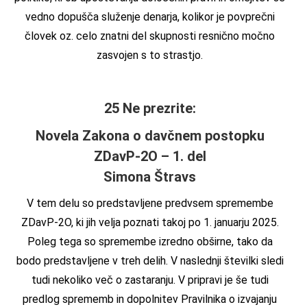
vedno dopušča služenje denarja, kolikor je povprečni
človek oz. celo znatni del skupnosti resnično močno
zasvojen s to strastjo.
25 Ne prezrite:
Novela Zakona o davčnem postopku
ZDavP-2O – 1. del
Simona Štravs
V tem delu so predstavljene predvsem spremembe
ZDavP-2O, ki jih velja poznati takoj po 1. januarju 2025.
Poleg tega so spremembe izredno obširne, tako da
bodo predstavljene v treh delih. V naslednji številki sledi
tudi nekoliko več o zastaranju. V pripravi je še tudi
predlog sprememb in dopolnitev Pravilnika o izvajanju