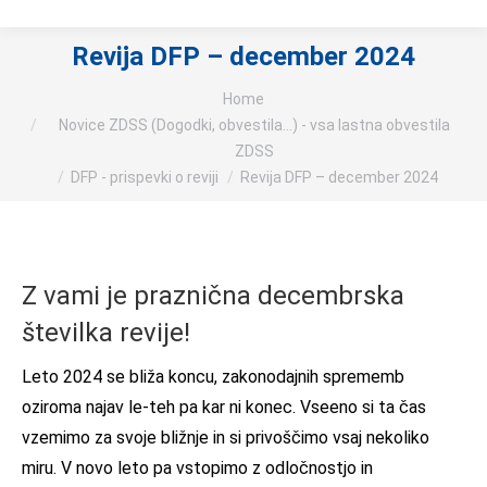
Revija DFP – december 2024
You are here:
Home
Novice ZDSS (Dogodki, obvestila...) - vsa lastna obvestila
ZDSS
DFP - prispevki o reviji
Revija DFP – december 2024
Z vami je praznična decembrska
številka revije!
Leto 2024 se bliža koncu, zakonodajnih sprememb
oziroma najav le-teh pa kar ni konec. Vseeno si ta čas
vzemimo za svoje bližnje in si privoščimo vsaj nekoliko
miru. V novo leto pa vstopimo z odločnostjo in