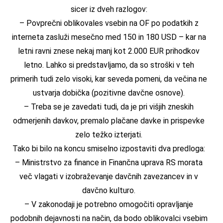
sicer iz dveh razlogov:
– Povprečni oblikovales vsebin na OF po podatkih z
interneta zasluži mesečno med 150 in 180 USD – kar na
letni ravni znese nekaj manj kot 2.000 EUR prihodkov
letno. Lahko si predstavljamo, da so stroški v teh
primerih tudi zelo visoki, kar seveda pomeni, da večina ne
ustvarja dobička (pozitivne davčne osnove).
– Treba se je zavedati tudi, da je pri višjih zneskih
odmerjenih davkov, premalo plačane davke in prispevke
zelo težko izterjati.
Tako bi bilo na koncu smiselno izpostaviti dva predloga:
– Ministrstvo za finance in Finančna uprava RS morata
več vlagati v izobraževanje davčnih zavezancev in v
davčno kulturo.
– V zakonodaji je potrebno omogočiti opravljanje
podobnih dejavnosti na način, da bodo oblikovalci vsebim