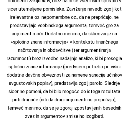
določenih zaključkov, brez da bi se vsebinsko spustilo v
sicer utemeljene pomisleke. Zavrženje navedb zgolj kot
irelevantne oz. nepomembne oz., da ne prepričajo, ne
predstavljajo vsebinskega argumenta, temveč gre za
argument moči. Dodatno menimo, da sklicevanje na
»splošno znane informacije« v kontekstu finančnega
načrtovanja in obdavčitve (ter argumentiranja
razumnosti) brez izvedbe nadaljnje analize, ki bi presegla
splošno znane informacije (predvsem potrebo po višini
dodatne davčne obveznosti za namene sanacije učinkov
avgustovskih poplav), predstavlja zgolj parolo. Slednje
sicer ne pomeni, da bi bilo mogoče do istega rezultata
priti drugače (niti da drugi argumenti ne prepričajo),
temveč menimo, da se je zgoraj izpostavljenih besednih
zvez in argumentov smiselno izogibati.