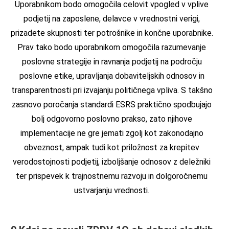
Uporabnikom bodo omogočila celovit vpogled v vplive
podjetij na zaposlene, delavce v vrednostni verigi,
prizadete skupnosti ter potrošnike in končne uporabnike.
Prav tako bodo uporabnikom omogočila razumevanje
poslovne strategije in ravnanja podjetij na področju
poslovne etike, upravljanja dobaviteljskih odnosov in
transparentnosti pri izvajanju političnega vpliva. S takšno
zasnovo poročanja standardi ESRS praktično spodbujajo
bolj odgovorno poslovno prakso, zato njihove
implementacije ne gre jemati zgolj kot zakonodajno
obveznost, ampak tudi kot priložnost za krepitev
verodostojnosti podjetij, izboljšanje odnosov z deležniki
ter prispevek k trajnostnemu razvoju in dolgoročnemu
ustvarjanju vrednosti.