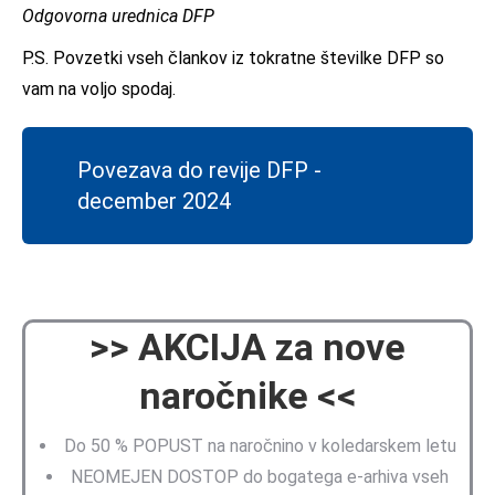
Odgovorna urednica DFP
P.S. Povzetki vseh člankov iz tokratne številke DFP so
vam na voljo spodaj.
Povezava do revije DFP -
december 2024
>> AKCIJA za nove
naročnike <<
Do 50 % POPUST na naročnino v koledarskem letu
NEOMEJEN DOSTOP do bogatega e-arhiva vseh