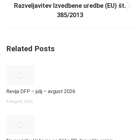
Razveljavitev Izvedbene uredbe (EU) št.
Next
385/2013
post:
Related Posts
Revija DFP – julij – avgust 2026
5 August, 2026