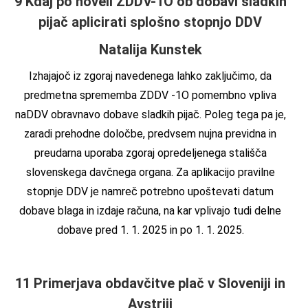
9
Kdaj po noveli ZDDV-1O ob dobavi sladkih
pijač aplicirati splošno stopnjo DDV
Natalija Kunstek
Izhajajoč iz zgoraj navedenega lahko zaključimo, da
predmetna sprememba ZDDV -1O pomembno vpliva
naDDV obravnavo dobave sladkih pijač. Poleg tega pa je,
zaradi prehodne določbe, predvsem nujna previdna in
preudarna uporaba zgoraj opredeljenega stališča
slovenskega davčnega organa. Za aplikacijo pravilne
stopnje DDV je namreč potrebno upoštevati datum
dobave blaga in izdaje računa, na kar vplivajo tudi delne
dobave pred 1. 1. 2025 in po 1. 1. 2025.
11 Primerjava obdavčitve plač v Sloveniji in
Avstriji