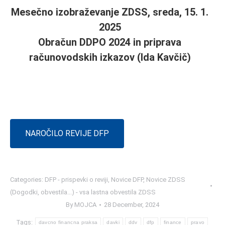
Mesečno izobraževanje ZDSS, sreda, 15. 1.
2025
Obračun DDPO 2024 in priprava
računovodskih izkazov
(Ida Kavčič)
Vaša zaupanje in podpora nam veliko
pomenita!
NAROČILO REVIJE DFP
Categories:
DFP - prispevki o reviji
,
Novice DFP
,
Novice ZDSS
(Dogodki, obvestila...) - vsa lastna obvestila ZDSS
By
MOJCA
28 December, 2024
Tags:
davcno financna praksa
davki
ddv
dfp
finance
pravo