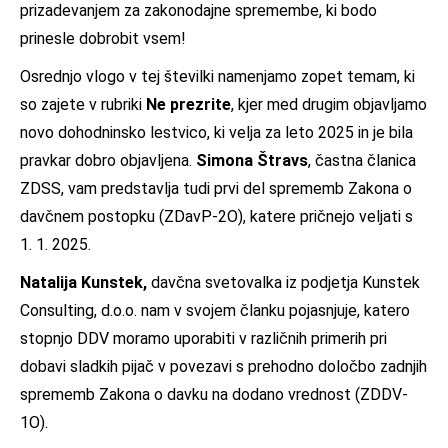
prizadevanjem za zakonodajne spremembe, ki bodo
prinesle dobrobit vsem!
Osrednjo vlogo v tej številki namenjamo zopet temam, ki
so zajete v rubriki
Ne prezrite
, kjer med drugim objavljamo
novo dohodninsko lestvico, ki velja za leto 2025 in je bila
pravkar dobro objavljena.
Simona Štravs
, častna članica
ZDSS, vam predstavlja tudi prvi del sprememb Zakona o
davčnem postopku (ZDavP-2O), katere pričnejo veljati s
1. 1. 2025.
Natalija Kunstek,
davčna svetovalka iz podjetja Kunstek
Consulting, d.o.o. nam v svojem članku pojasnjuje, katero
stopnjo DDV moramo uporabiti v različnih primerih pri
dobavi sladkih pijač v povezavi s prehodno določbo zadnjih
sprememb Zakona o davku na dodano vrednost (ZDDV-
1O).