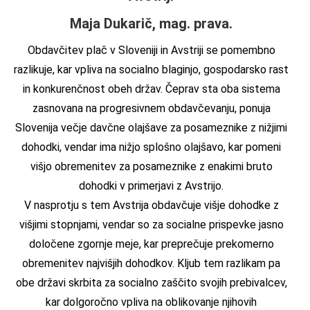
Maja Dukarič, mag. prava.
Obdavčitev plač v Sloveniji in Avstriji se pomembno
razlikuje, kar vpliva na socialno blaginjo, gospodarsko rast
in konkurenčnost obeh držav. Čeprav sta oba sistema
zasnovana na progresivnem obdavčevanju, ponuja
Slovenija večje davčne olajšave za posameznike z nižjimi
dohodki, vendar ima nižjo splošno olajšavo, kar pomeni
višjo obremenitev za posameznike z enakimi bruto
dohodki v primerjavi z Avstrijo.
V nasprotju s tem Avstrija obdavčuje višje dohodke z
višjimi stopnjami, vendar so za socialne prispevke jasno
določene zgornje meje, kar preprečuje prekomerno
obremenitev najvišjih dohodkov. Kljub tem razlikam pa
obe državi skrbita za socialno zaščito svojih prebivalcev,
kar dolgoročno vpliva na oblikovanje njihovih