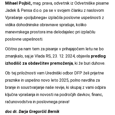
Mihael Pojbič,
mag. prava, odvetnik iz Odvetniške pisarne
Jadek & Pensa d.o.o. pa se v svojem članku z naslovom
Vprašanje »poljubnega« izplačila poslovne uspešnosti z
vidika dohodninske obravnave sprašuje, koliko
manevrskega prostora ima delodajalec pri izplačilu
poslovne uspešnosti.
Očitno pa nam tem za pisanje v prihajajočem letu ne bo
zmanjkalo, saj je Vlada RS, 23. 12. 2024, objavila
predlog
izhodišč za obdavčitev premoženja
, ki že buri duhove.
Ob tej priložnosti vam Uredniški odbor DFP želi prijetne
praznike in uspešno novo leto 2025, polno navdiha za
branje in soustvarjanje naše revije, ki skupaj z vami odpira
ključna vprašanja in novosti na področjih davkov, financ,
računovodstva in poslovnega prava!
doc dr. Darja Gregorčič Bernik