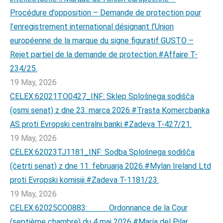
Procédure d’opposition – Demande de protection pour
l’enregistrement international désignant l’Union
européenne de la marque du signe figuratif GUSTO –
Rejet partiel de la demande de protection.#Affaire T-
234/25.
19 May, 2026
CELEX:62021TO0427_INF: Sklep Splošnega sodišča
(osmi senat) z dne 23. marca 2026.#Trasta Komercbanka
AS proti Evropski centralni banki.#Zadeva T-427/21.
19 May, 2026
CELEX:62023TJ1181_INF: Sodba Splošnega sodišča
(četrti senat) z dne 11. februarja 2026.#Mylan Ireland Ltd
proti Evropski komisiji.#Zadeva T-1181/23.
19 May, 2026
CELEX:62025CO0883: Ordonnance de la Cour
(septième chambre) du 4 mai 2026.#María del Pilar