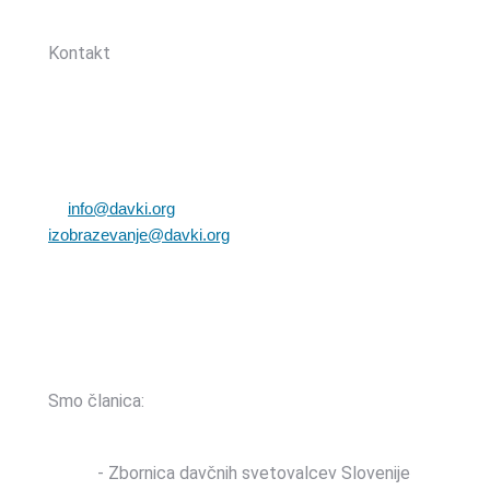
Sledite nam:
Kontakt
Zbornica davčnih svetovalcev Slovenije
Dunajska cesta 167
1000 Ljubljana, Slovenija
T: +386 (0)1 82 80 170
E:
info@davki.org
|
izobrazevanje@davki.org
Davčna številka: SI55229522 | Matična številka:
3368335000
TRR: SI56 0400 0027 7642 847 (OTP banka d.d.)
Smo članica:
ZDSS
- Zbornica davčnih svetovalcev Slovenije