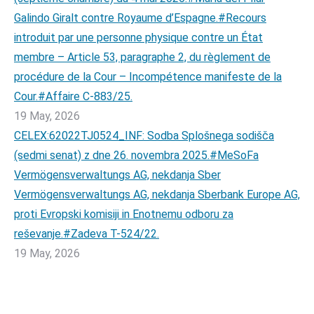
Galindo Giralt contre Royaume d’Espagne.#Recours
introduit par une personne physique contre un État
membre – Article 53, paragraphe 2, du règlement de
procédure de la Cour – Incompétence manifeste de la
Cour.#Affaire C-883/25.
19 May, 2026
CELEX:62022TJ0524_INF: Sodba Splošnega sodišča
(sedmi senat) z dne 26. novembra 2025.#MeSoFa
Vermögensverwaltungs AG, nekdanja Sber
Vermögensverwaltungs AG, nekdanja Sberbank Europe AG,
proti Evropski komisiji in Enotnemu odboru za
reševanje.#Zadeva T-524/22.
19 May, 2026