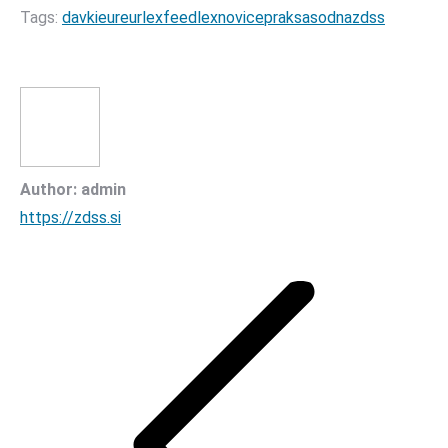
Tags:
davki
eur
eurlex
feed
lex
novice
praksa
sodna
zdss
Author:
admin
https://zdss.si
Post
navigation