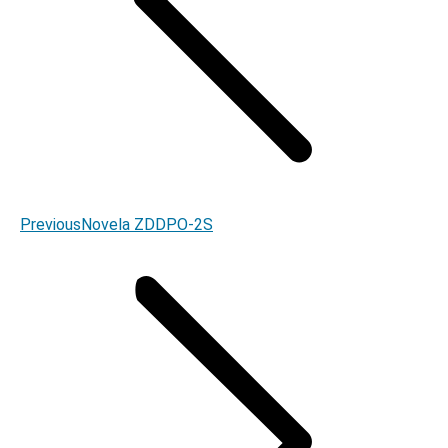
Previous
Previous
Novela ZDDPO-2S
post: