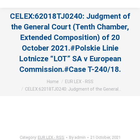
CELEX:62018TJ0240: Judgment of
the General Court (Tenth Chamber,
Extended Composition) of 20
October 2021.#Polskie Linie
Lotnicze “LOT” SA v European
Commission.#Case T-240/18.
You are here:
Home
EUR LEX - RSS
CELEX:62018TJ0240: Judgment of the General…
Category:
EUR LEX - RSS
By
admin
21 October, 2021