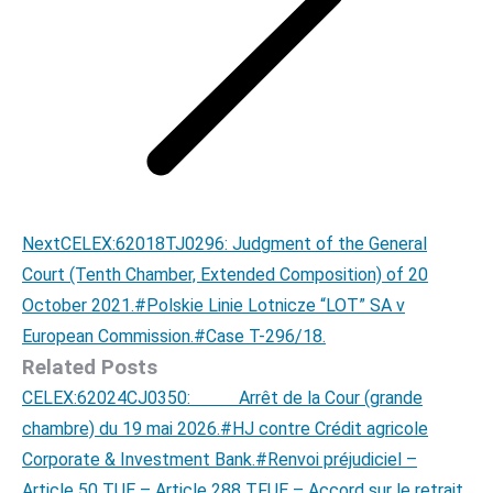
Next
Next
CELEX:62018TJ0296: Judgment of the General
post:
Court (Tenth Chamber, Extended Composition) of 20
October 2021.#Polskie Linie Lotnicze “LOT” SA v
European Commission.#Case T-296/18.
Related Posts
CELEX:62024CJ0350: Arrêt de la Cour (grande
chambre) du 19 mai 2026.#HJ contre Crédit agricole
Corporate & Investment Bank.#Renvoi préjudiciel –
Article 50 TUE – Article 288 TFUE – Accord sur le retrait