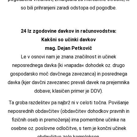
so bili prihranjeni zaradi odstopa od pogodbe.
24 Iz zgodovine davkov in računovodstva:
Kakšni so učinki davkov
mag. Dejan Petkovič
Le v osnovi nam je znana značilnost in učinek
neposrednega davka (ki »napada« dohodek oz. drugo
gospodarsko moč davčnega zavezanca) in posrednega
davka (kjer davčni zavezanec prevali davek na prejemnika
dobave; klasičen primer je DDV).
Ta groba razdelitev pa najbrž ni v celoti točna. Povišanje
neposrednih obdavčitev (obdavčitev dohodkov pravnih in
fizičnih oseb in premoženja) ima pomembne učinke na
osebne oz. poslovne odločitve, s tem je končni učinek
obdavčitve zelo kompleksen.