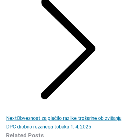
Next
Next
Obveznost za plačilo razlike trošarine ob zvišanju
post:
DPC drobno rezanega tobaka 1. 4. 2025
Related Posts