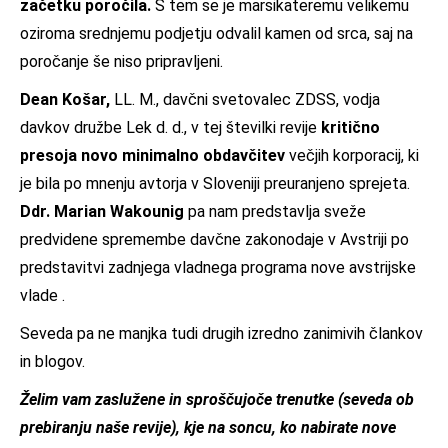
začetku poročila.
S tem se je marsikateremu velikemu
oziroma srednjemu podjetju odvalil kamen od srca, saj na
poročanje še niso pripravljeni.
Dean Košar,
LL. M., davčni svetovalec ZDSS, vodja
davkov družbe Lek d. d., v tej številki revije
kritično
presoja novo minimalno obdavčitev
večjih korporacij, ki
je bila po mnenju avtorja v Sloveniji preuranjeno sprejeta.
Ddr. Marian Wakounig
pa nam predstavlja sveže
predvidene spremembe davčne zakonodaje v Avstriji po
predstavitvi zadnjega vladnega programa nove avstrijske
vlade .
Seveda pa ne manjka tudi drugih izredno zanimivih člankov
in blogov.
Želim vam zaslužene in sproščujoče trenutke (seveda ob
prebiranju naše revije), kje na soncu, ko nabirate nove