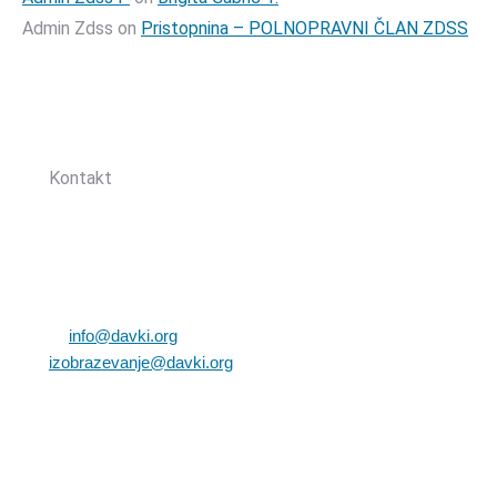
Admin Zdss
on
Pristopnina – POLNOPRAVNI ČLAN ZDSS
Sledite nam:
Kontakt
Zbornica davčnih svetovalcev Slovenije
Dunajska cesta 167
1000 Ljubljana, Slovenija
T: +386 (0)1 82 80 170
E:
info@davki.org
|
izobrazevanje@davki.org
Davčna številka: SI55229522 | Matična številka:
3368335000
TRR: SI56 0400 0027 7642 847 (OTP banka d.d.)