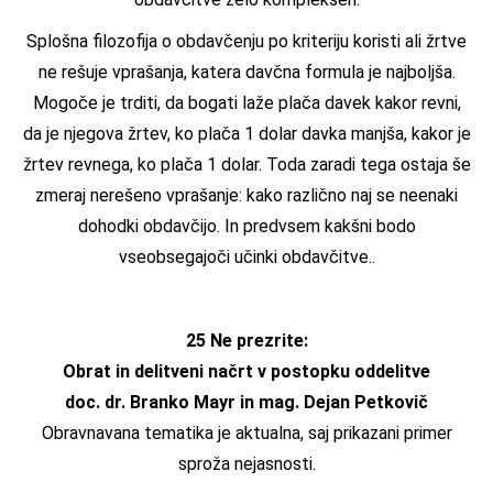
Splošna filozofija o obdavčenju po kriteriju koristi ali žrtve
ne rešuje vprašanja, katera davčna formula je najboljša.
Mogoče je trditi, da bogati laže plača davek kakor revni,
da je njegova žrtev, ko plača 1 dolar davka manjša, kakor je
žrtev revnega, ko plača 1 dolar. Toda zaradi tega ostaja še
zmeraj nerešeno vprašanje: kako različno naj se neenaki
dohodki obdavčijo. In predvsem kakšni bodo
vseobsegajoči učinki obdavčitve..
25 Ne prezrite:
Obrat in delitveni načrt v postopku oddelitve
doc. dr. Branko Mayr in mag. Dejan Petkovič
Obravnavana tematika je aktualna, saj prikazani primer
sproža nejasnosti.