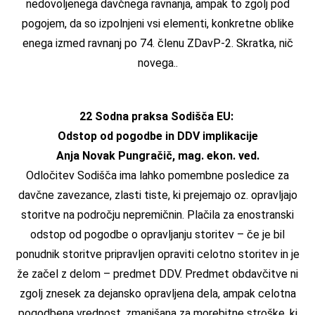
nedovoljenega davčnega ravnanja, ampak to zgolj pod
pogojem, da so izpolnjeni vsi elementi, konkretne oblike
enega izmed ravnanj po 74. členu ZDavP-2. Skratka, nič
novega..
22 Sodna praksa Sodišča EU:
Odstop od pogodbe in DDV implikacije
Anja Novak Pungračič, mag. ekon. ved.
Odločitev Sodišča ima lahko pomembne posledice za
davčne zavezance, zlasti tiste, ki prejemajo oz. opravljajo
storitve na področju nepremičnin. Plačila za enostranski
odstop od pogodbe o opravljanju storitev – če je bil
ponudnik storitve pripravljen opraviti celotno storitev in je
že začel z delom – predmet DDV. Predmet obdavčitve ni
zgolj znesek za dejansko opravljena dela, ampak celotna
pogodbena vrednost, zmanjšana za morebitne stroške, ki