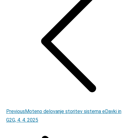
Previous
Previous
Moteno delovanje storitev sistema eDavki in
post:
G2G, 4. 4. 2025