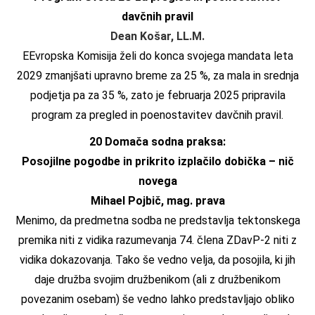
davčnih pravil
Dean Košar, LL.M.
EEvropska Komisija želi do konca svojega mandata leta
2029 zmanjšati upravno breme za 25 %, za mala in srednja
podjetja pa za 35 %, zato je februarja 2025 pripravila
program za pregled in poenostavitev davčnih pravil.
20 Domača sodna praksa:
Posojilne pogodbe in prikrito izplačilo dobička – nič
novega
Mihael Pojbič, mag. prava
Menimo, da predmetna sodba ne predstavlja tektonskega
premika niti z vidika razumevanja 74. člena ZDavP-2 niti z
vidika dokazovanja. Tako še vedno velja, da posojila, ki jih
daje družba svojim družbenikom (ali z družbenikom
povezanim osebam) še vedno lahko predstavljajo obliko