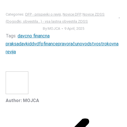
Categories:
DFP - prispevki o reviji
,
Novice DFP
,
Novice ZDSS
(Dogodki, obvestila...) - vsa lastna obvestila ZDSS
By
MOJCA
9 April, 2025
Tags:
davcno financna
praksa
davki
ddv
dfp
finance
pravo
računovodstvo
strokovna
revija
Author:
MOJCA
Post
navigation