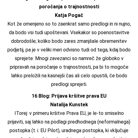
poročanja o trajnostnosti
Katja Pogač
Kot že omenjeno so to zaenkrat samo predlogi in ni nujno,
da bodo vsi tudi upoštevani. Vsekakor so poenostavitve
dobrodošle; koliko bodo zares zmanjšale obremenitev
podjetij, pa je v veliki meri odvisno tudi od tega, kdaj bodo
sprejete. Mnogi zavezanci so namreč že globoko v
pripravah na poročanje o trajnostnosti, pa bi to mogoče
lahko preložili na kasnejši čas ali celo opustili, če bodo
predlogi sprejeti.
16 Blog: Prijava kršitve prava EU
Natalija Kunstek
ITorej: v primeru kršitve Prava EU, je le-to smiselno
prijaviti, saj lahko na podlagi predhodnega (neformalnega)
postopka (t. i. EU Pilot), uradnega postopka, ki vključuje