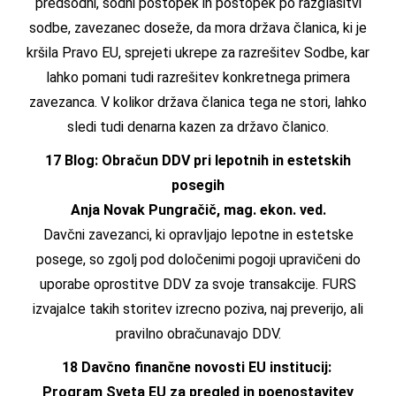
predsodni, sodni postopek in postopek po razglasitvi
sodbe, zavezanec doseže, da mora država članica, ki je
kršila Pravo EU, sprejeti ukrepe za razrešitev Sodbe, kar
lahko pomani tudi razrešitev konkretnega primera
zavezanca. V kolikor država članica tega ne stori, lahko
sledi tudi denarna kazen za državo članico.
17 Blog: Obračun DDV pri lepotnih in estetskih
posegih
Anja Novak Pungračič, mag. ekon. ved.
Davčni zavezanci, ki opravljajo lepotne in estetske
posege, so zgolj pod določenimi pogoji upravičeni do
uporabe oprostitve DDV za svoje transakcije. FURS
izvajalce takih storitev izrecno poziva, naj preverijo, ali
pravilno obračunavajo DDV.
18 Davčno finančne novosti EU institucij:
Program Sveta EU za pregled in poenostavitev