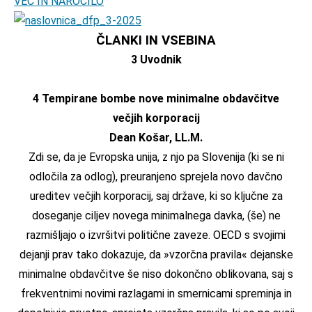
VEČ IN NAROČILO
ČLANKI
IN VSEBINA
3 Uvodnik
4
Tempirane bombe nove minimalne obdavčitve
večjih korporacij
Dean Košar, LL.M.
Zdi se, da je Evropska unija, z njo pa Slovenija (ki se ni
odločila za odlog), preuranjeno sprejela novo davčno
ureditev večjih korporacij, saj države, ki so ključne za
doseganje ciljev novega minimalnega davka, (še) ne
razmišljajo o izvršitvi politične zaveze. OECD s svojimi
dejanji prav tako dokazuje, da »vzorčna pravila« dejanske
minimalne obdavčitve še niso dokončno oblikovana, saj s
frekventnimi novimi razlagami in smernicami spreminja in