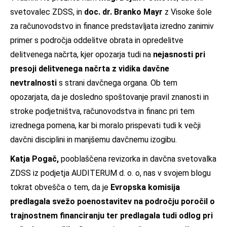
svetovalec ZDSS, in
doc. dr. Branko Mayr
z Visoke šole
za računovodstvo in finance predstavljata izredno zanimiv
primer s področja oddelitve obrata in opredelitve
delitvenega načrta, kjer opozarja tudi na
nejasnosti pri
presoji delitvenega načrta z vidika davčne
nevtralnosti
s strani davčnega organa. Ob tem
opozarjata, da je dosledno spoštovanje pravil znanosti in
stroke podjetništva, računovodstva in financ pri tem
izrednega pomena, kar bi moralo prispevati tudi k večji
davčni disciplini in manjšemu davčnemu izogibu.
Katja Pogač,
pooblaščena revizorka in davčna svetovalka
ZDSS iz podjetja AUDITERUM d. o. o, nas v svojem blogu
tokrat obvešča o tem, da je
Evropska komisija
predlagala svežo poenostavitev na področju poročil o
trajnostnem financiranju ter predlagala tudi odlog pri