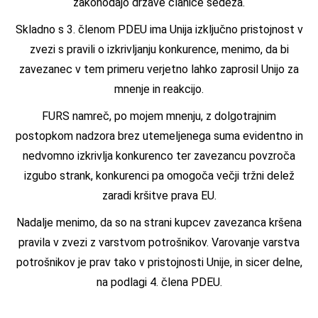
zakonodajo države članice sedeža.
Skladno s 3. členom PDEU ima Unija izključno pristojnost v
zvezi s pravili o izkrivljanju konkurence, menimo, da bi
zavezanec v tem primeru verjetno lahko zaprosil Unijo za
mnenje in reakcijo.
FURS namreč, po mojem mnenju, z dolgotrajnim
postopkom nadzora brez utemeljenega suma evidentno in
nedvomno izkrivlja konkurenco ter zavezancu povzroča
izgubo strank, konkurenci pa omogoča večji tržni delež
zaradi kršitve prava EU.
Nadalje menimo, da so na strani kupcev zavezanca kršena
pravila v zvezi z varstvom potrošnikov. Varovanje varstva
potrošnikov je prav tako v pristojnosti Unije, in sicer delne,
na podlagi 4. člena PDEU.