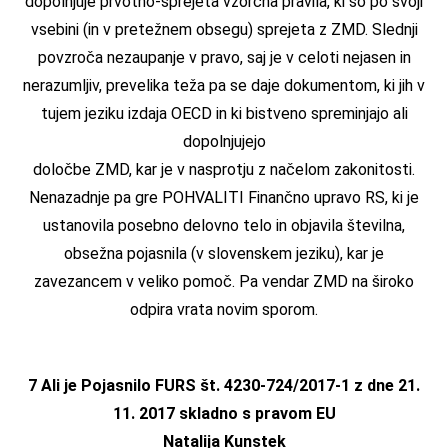
dopolnjuje prvotno-sprejeta vzorčna pravila, ki so po svoji
vsebini (in v pretežnem obsegu) sprejeta z ZMD. Slednji
povzroča nezaupanje v pravo, saj je v celoti nejasen in
nerazumljiv, prevelika teža pa se daje dokumentom, ki jih v
tujem jeziku izdaja OECD in ki bistveno spreminjajo ali
dopolnjujejo
določbe ZMD, kar je v nasprotju z načelom zakonitosti.
Nenazadnje pa gre POHVALITI Finančno upravo RS, ki je
ustanovila posebno delovno telo in objavila številna,
obsežna pojasnila (v slovenskem jeziku), kar je
zavezancem v veliko pomoč. Pa vendar ZMD na široko
odpira vrata novim sporom.
7 Ali je Pojasnilo FURS št. 4230-724/2017-1 z dne 21.
11. 2017 skladno s pravom EU
Natalija Kunstek