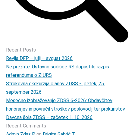
Recent Posts
Revija DFP – julij – avgust 2026
Ne prezrite: Ustavno sodišče RS dopustilo razpis
referenduma o ZIURS
Strokovna ekskurzija članov ZDSS ~ petek, 25.
september 2026
Mesečno izobraževanje ZDSS 6-2026: Obdavčitev
honorarjev in povračil stroškov poslovodij ter prokuristov
Davčna šola ZDSS – začetek 1. 10. 2026
Recent Comments
Admin Zdss P
on
Brigita Gabrič T.