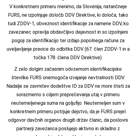
V konkretnem primeru menimo, da Slovenija, natančneje
FURS, ne izpolnjuje določb DDV Direktive, ki določa, tako
tudi ZDDV-1, obveznost identifikacije za namene DDV, ko
zavezanec opravlja obdavčljivo dejavnost in so izpolnjeni
pogoji za identifikacijo ter izdajo popolnega računa za
uveljavljanje pravice do odbitka DDV (67. člen ZDDV-1 in a
točka 178. člena DDV Direktive).
Z zelo dolgim začasnim odvzemom identifikacijske
številke FURS onemogoča izvajanje nevtralnosti DDV.
Nadalje se zavrnitev dodelitve ID za DDV ne more šteti za
sorazmerno s ciljem preprečevanja utaj v primeru
neutemeljenega suma na goljufijo. Neutemeljen sum v
konkretnem primeru potrjuje dejstvo, da je FURS prejel
odgovor davčnih organov drugih držav članic, da poslovni
partnerji zavezanca poslujejo aktivno in skladno z