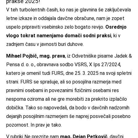
prakse 2025!
V teh turbolentnih časih, ko nas je glavnina še zaključevala
letne izkaze in oddajala davčne obračune, nam je zopet
uspelo pripraviti vsebinsko zelo bogato revijo.
Osrednjo
vlogo tokrat namenjamo domači sodni praksi
, ki v
zadnjem času v javnosti buri duhove.
Mihael Pojbič, mag. prava
, iz Odvetniške pisarne Jadek &
Pensa d. o. o., obravnava sodbo VSRS, X Ips 27/2024,
katero je omenil tudi FURS, dne 25. 3. 2025 na svoji spletni
strani. FURS se sprašuje, ali so posojilna razmerja med
pravnimi osebami in povezanimi fizičnimi osebami res
nesporna oziroma ali ne gre morebiti za prekrito izplačilo
dobička. Tako so napovedali, da bodo v davčnih nadzornih
dejanjih posojilnim razmerjem še naprej posvečali posebno
pozornost. In prav je tako.
V rubriki Ne prezrite nam
mag. Dejan Petkovič
, davčni