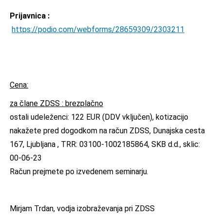
Prijavnica :
https://podio.com/webforms/28659309/2303211
Cena:
za člane ZDSS :
brezplačno
ostali udeleženci: 122 EUR (DDV vključen), kotizacijo
nakažete pred dogodkom na račun ZDSS, Dunajska cesta
167, Ljubljana , TRR: 03100-1002185864, SKB d.d., sklic:
00-06-23
Račun prejmete po izvedenem seminarju.
Mirjam Trdan, vodja izobraževanja pri ZDSS