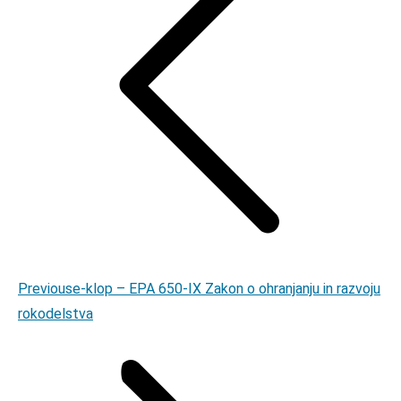
Previous
Previous
e-klop – EPA 650-IX Zakon o ohranjanju in razvoju
post:
rokodelstva