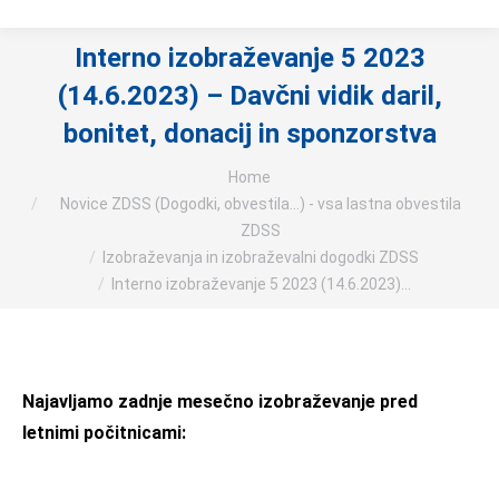
Interno izobraževanje 5 2023
(14.6.2023) – Davčni vidik daril,
bonitet, donacij in sponzorstva
You are here:
Home
Novice ZDSS (Dogodki, obvestila...) - vsa lastna obvestila
ZDSS
Izobraževanja in izobraževalni dogodki ZDSS
Interno izobraževanje 5 2023 (14.6.2023)…
Najavljamo zadnje mesečno izobraževanje pred
letnimi počitnicami: