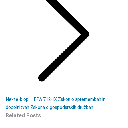
Next
Next
e-klop – EPA 712-IX Zakon o spremembah in
post:
dopolnitvah Zakona o gospodarskih družbah
Related Posts