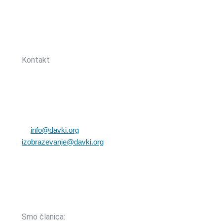
Sledite nam:
Kontakt
Zbornica davčnih svetovalcev Slovenije
Dunajska cesta 167
1000 Ljubljana, Slovenija
T: +386 (0)1 82 80 170
E:
info@davki.org
|
izobrazevanje@davki.org
Davčna številka: SI55229522 | Matična številka:
3368335000
TRR: SI56 0400 0027 7642 847 (OTP banka d.d.)
Smo članica: