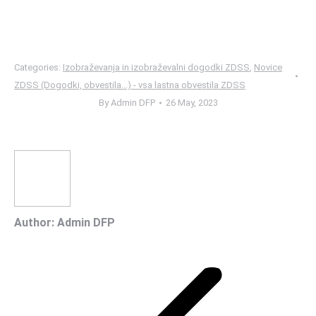
Categories:
Izobraževanja in izobraževalni dogodki ZDSS
,
Novice
ZDSS (Dogodki, obvestila...) - vsa lastna obvestila ZDSS
By
Admin DFP
26 May, 2023
Author:
Admin DFP
Post
navigation