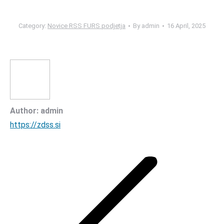
Category:
Novice RSS FURS podjetja
By
admin
16 April, 2025
Author:
admin
https://zdss.si
Post
navigation