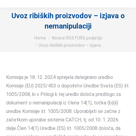
Uvoz ribiških proizvodov – izjava o
nemanipulaciji
You are here:
Home
Novice RSS FURS podjetja
Uvoz ribiških proizvodov – izjava…
Komisija je 18. 12. 2024 sprejela delegirano uredbo
Komisije (EU) 2025/453 o dopolnitvi Uredbe Sveta (ES) št.
1005/2008, ki v Prilogi k tej uredbi določa predlogo za
dokument o nemanipulaciji iz člena 14(1), točka (b)(ii)
uredbe Komisije št. 1005/2008. Uporabljati se začne z
začetkom uporabe sistema CATCH, tj. od 10. 1. 2026
dalje.Člen 14(1) Uredbe (ES) št. 1005/2008 določa, da