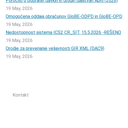
Poročilo o pobranih davkih in drugih dajatvah April (2026)
19 May, 2026
Omogočena oddaja obračunov GloBE-ODPD in GloBE-OPD
19 May, 2026
Nedostopnost sistema ICS2 CR_SIT, 15.5.2026 -REŠENO
19 May, 2026
Orodje za preverjanje veljavnosti GIR XML (DAC9)
19 May, 2026
Sledite nam:
Kontakt
Zbornica davčnih svetovalcev Slovenije
Dunajska cesta 167
1000 Ljubljana, Slovenija
T: +386 (0)1 82 80 170