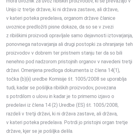
mora uvoznik za uvoz ribiških proizvodov, ki se prevažajo v
Unijo iz tretje države, ki ni država zastave, ali države,
v kateri poteka predelava, organom države članice
uvoznice predložiti pisne dokaze, da so se v zvezi
z ribiškimi proizvodi opravljale samo dejavnosti iztovarjanja,
ponovnega natovarjanja ali drugi postopki za ohranjanje teh
proizvodov v dobrem ter pristnem stanju ter da so bili
nenehno pod nadzorom pristojnih organov v navedeni tretji
državi. Omenjena predloga dokumenta iz člena 14(1),
točka (b)(ii) uredbe Komisije št. 1005/2008 se uporablja
tudi, kadar se pošiljka ribiških proizvodov, povezana
s potrdilom o ulovu in kadar je to primerno izjavo o
predelavi iz člena 14 (2) Uredbe (ES) št. 1005/2008,
razdeli v tretji državi, ki ni država zastave, ali država,
v kateri poteka predelava. Potrdi jo pristojni organ tretje
države, kjer se je pošiljka delila.