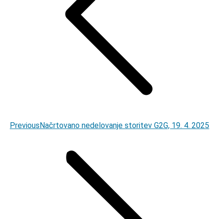
Previous
Previous
Načrtovano nedelovanje storitev G2G, 19. 4. 2025
post: