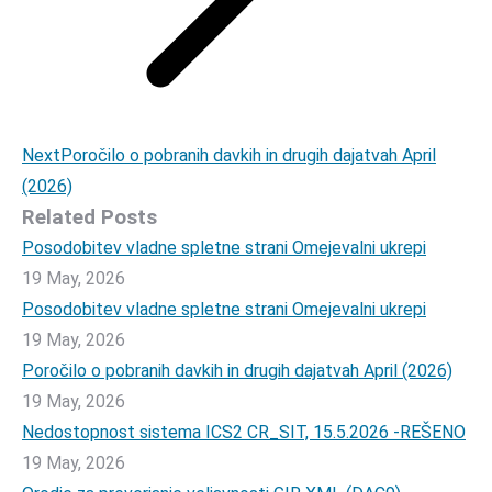
Next
Next
Poročilo o pobranih davkih in drugih dajatvah April
post:
(2026)
Related Posts
Posodobitev vladne spletne strani Omejevalni ukrepi
19 May, 2026
Posodobitev vladne spletne strani Omejevalni ukrepi
19 May, 2026
Poročilo o pobranih davkih in drugih dajatvah April (2026)
19 May, 2026
Nedostopnost sistema ICS2 CR_SIT, 15.5.2026 -REŠENO
19 May, 2026