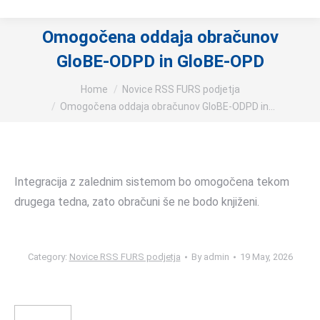
Omogočena oddaja obračunov
GloBE-ODPD in GloBE-OPD
You are here:
Home
Novice RSS FURS podjetja
Omogočena oddaja obračunov GloBE-ODPD in…
Integracija z zalednim sistemom bo omogočena tekom
drugega tedna, zato obračuni še ne bodo knjiženi.
Category:
Novice RSS FURS podjetja
By
admin
19 May, 2026