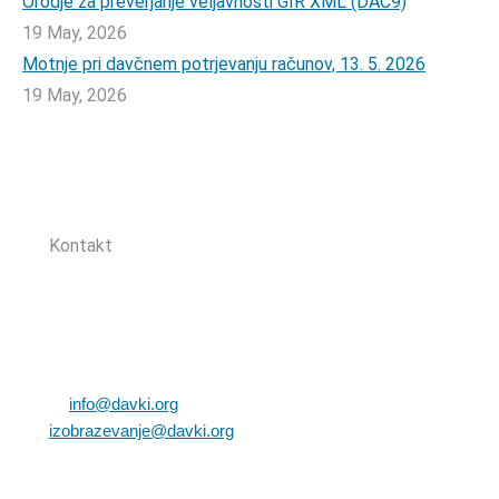
Orodje za preverjanje veljavnosti GIR XML (DAC9)
19 May, 2026
Motnje pri davčnem potrjevanju računov, 13. 5. 2026
19 May, 2026
Sledite nam:
Kontakt
Zbornica davčnih svetovalcev Slovenije
Dunajska cesta 167
1000 Ljubljana, Slovenija
T: +386 (0)1 82 80 170
E:
info@davki.org
|
izobrazevanje@davki.org
Davčna številka: SI55229522 | Matična številka:
3368335000