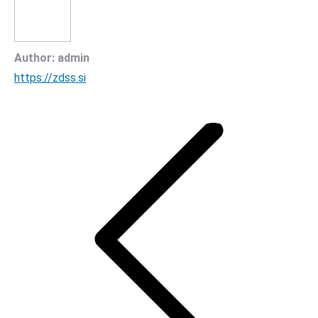
Author:
admin
https://zdss.si
Post
navigation