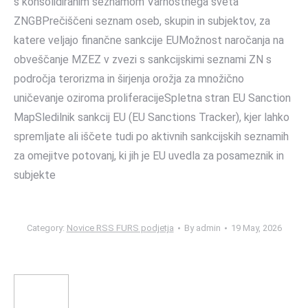
s konsolidiranim seznamom Varnostnega sveta
ZNGBPrečiščeni seznam oseb, skupin in subjektov, za
katere veljajo finančne sankcije EUMožnost naročanja na
obveščanje MZEZ v zvezi s sankcijskimi seznami ZN s
področja terorizma in širjenja orožja za množično
uničevanje oziroma proliferacijeSpletna stran EU Sanction
MapSledilnik sankcij EU (EU Sanctions Tracker), kjer lahko
spremljate ali iščete tudi po aktivnih sankcijskih seznamih
za omejitve potovanj, ki jih je EU uvedla za posameznik in
subjekte
Category:
Novice RSS FURS podjetja
By
admin
19 May, 2026