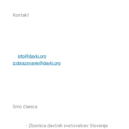
Sledite nam:
Kontakt
Zbornica davčnih svetovalcev Slovenije
Dunajska cesta 167
1000 Ljubljana, Slovenija
T: +386 (0)1 82 80 170
E:
info@davki.org
|
izobrazevanje@davki.org
Davčna številka: SI55229522 | Matična številka:
3368335000
TRR: SI56 0400 0027 7642 847 (OTP banka d.d.)
Smo članica:
ZDSS
- Zbornica davčnih svetovalcev Slovenije