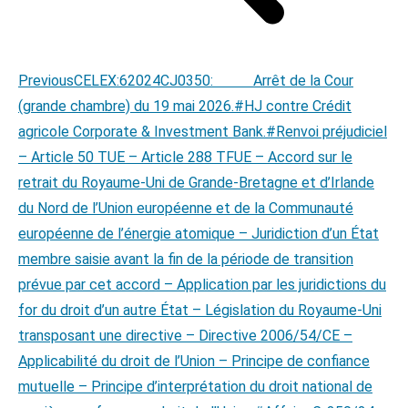
Previous
Previous
CELEX:62024CJ0350: Arrêt de la Cour
post:
(grande chambre) du 19 mai 2026.#HJ contre Crédit
agricole Corporate & Investment Bank.#Renvoi préjudiciel
– Article 50 TUE – Article 288 TFUE – Accord sur le
retrait du Royaume-Uni de Grande-Bretagne et d’Irlande
du Nord de l’Union européenne et de la Communauté
européenne de l’énergie atomique – Juridiction d’un État
membre saisie avant la fin de la période de transition
prévue par cet accord – Application par les juridictions du
for du droit d’un autre État – Législation du Royaume-Uni
transposant une directive – Directive 2006/54/CE –
Applicabilité du droit de l’Union – Principe de confiance
mutuelle – Principe d’interprétation du droit national de