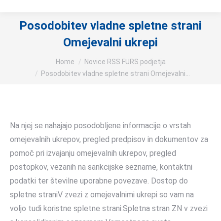
Posodobitev vladne spletne strani
Omejevalni ukrepi
You are here:
Home
Novice RSS FURS podjetja
Posodobitev vladne spletne strani Omejevalni…
Na njej se nahajajo posodobljene informacije o vrstah
omejevalnih ukrepov, pregled predpisov in dokumentov za
pomoč pri izvajanju omejevalnih ukrepov, pregled
postopkov, vezanih na sankcijske sezname, kontaktni
podatki ter številne uporabne povezave. Dostop do
spletne straniV zvezi z omejevalnimi ukrepi so vam na
voljo tudi koristne spletne strani:Spletna stran ZN v zvezi