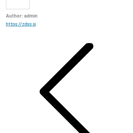
Author:
admin
https://zdss.si
Post
navigation