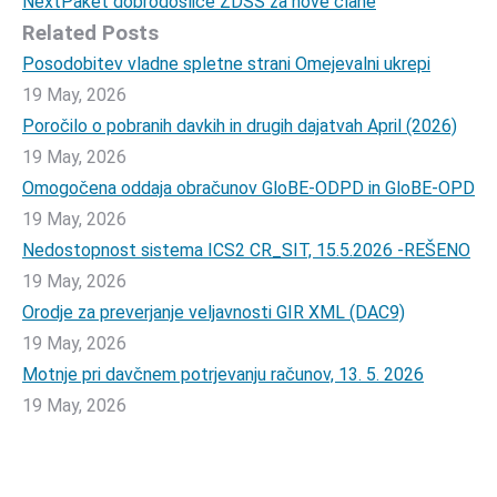
Next
Next
Paket dobrodošlice ZDSS za nove člane
Related Posts
post:
Posodobitev vladne spletne strani Omejevalni ukrepi
19 May, 2026
Poročilo o pobranih davkih in drugih dajatvah April (2026)
19 May, 2026
Omogočena oddaja obračunov GloBE-ODPD in GloBE-OPD
19 May, 2026
Nedostopnost sistema ICS2 CR_SIT, 15.5.2026 -REŠENO
19 May, 2026
Orodje za preverjanje veljavnosti GIR XML (DAC9)
19 May, 2026
Motnje pri davčnem potrjevanju računov, 13. 5. 2026
19 May, 2026