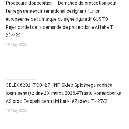
Procédure d’opposition – Demande de protection pour
l’enregistrement international désignant l’Union
européenne de la marque du signe figuratif GUSTO –
Rejet partiel de la demande de protection.#Affaire T-
234/25.
19 May, 2026
CELEX:62021TO0427_INF: Sklep Splošnega sodišča
(osmi senat) z dne 23. marca 2026.#Trasta Komercbanka
AS proti Evropski centralni banki.#Zadeva T-427/21.
19 May, 2026