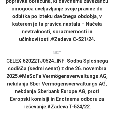
popravka obračuna, ki davčnemu zavezancu
omogoča uveljavljanje svoje pravice do
odbitka po izteku davčnega obdobja, v
katerem je ta pravica nastala – Načela
nevtralnosti, sorazmernosti in
učinkovitosti.#Zadeva C-521/24.
NEXT
CELEX:62022TJ0524_INF: Sodba Splošnega
sodišča (sedmi senat) z dne 26. novembra
2025.#MeSoFa Vermögensverwaltungs AG,
Next
nekdanja Sber Vermögensverwaltungs AG,
post:
nekdanja Sberbank Europe AG, proti
Evropski komisiji in Enotnemu odboru za
reševanje.#Zadeva T-524/22.