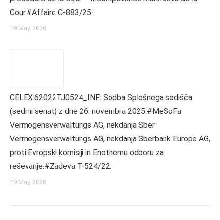
Cour.#Affaire C-883/25.
19 May, 2026
CELEX:62022TJ0524_INF: Sodba Splošnega sodišča
(sedmi senat) z dne 26. novembra 2025.#MeSoFa
Vermögensverwaltungs AG, nekdanja Sber
Vermögensverwaltungs AG, nekdanja Sberbank Europe AG,
proti Evropski komisiji in Enotnemu odboru za
reševanje.#Zadeva T-524/22.
19 May, 2026