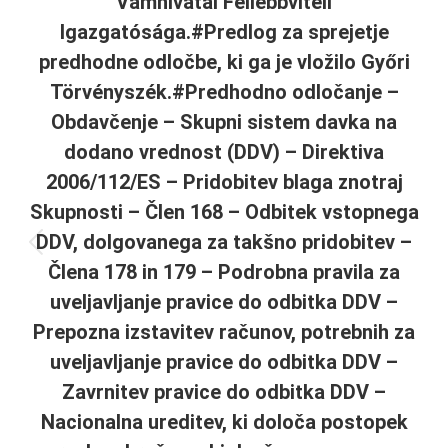
Vámhivatal Fellebbviteli
Igazgatósága.#Predlog za sprejetje
predhodne odločbe, ki ga je vložilo Győri
Törvényszék.#Predhodno odločanje –
Obdavčenje – Skupni sistem davka na
dodano vrednost (DDV) – Direktiva
2006/112/ES – Pridobitev blaga znotraj
Skupnosti – Člen 168 – Odbitek vstopnega
DDV, dolgovanega za takšno pridobitev –
Previous
Člena 178 in 179 – Podrobna pravila za
post:
uveljavljanje pravice do odbitka DDV –
Prepozna izstavitev računov, potrebnih za
uveljavljanje pravice do odbitka DDV –
Zavrnitev pravice do odbitka DDV –
Nacionalna ureditev, ki določa postopek