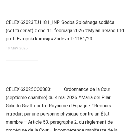
CELEX:62023TJ1181_INF: Sodba Splošnega sodišča
(četrti senat) z dne 11. februarja 2026.#Mylan Ireland Ltd
proti Evropski komisiji.#Zadeva T-1181/23.
19 May, 2026
CELEX:62025CO0883: Ordonnance de la Cour
(septième chambre) du 4 mai 2026.#María del Pilar
Galindo Giralt contre Royaume d’Espagne.#Recours
introduit par une personne physique contre un État
membre – Article 53, paragraphe 2, du règlement de
procédure de la Cour – Incompétence manifeste de la