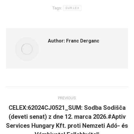
Tags:
EUR LEX
Author:
Franc Derganc
Post
PREVIOUS
navigation
CELEX:62024CJ0521_SUM: Sodba Sodišča
(deveti senat) z dne 12. marca 2026.#Aptiv
Services Hungary Kft. proti Nemzeti Adó- és