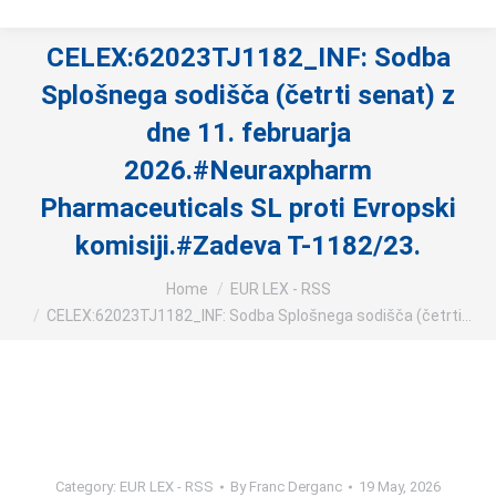
CELEX:62023TJ1182_INF: Sodba
Splošnega sodišča (četrti senat) z
dne 11. februarja
2026.#Neuraxpharm
Pharmaceuticals SL proti Evropski
komisiji.#Zadeva T-1182/23.
You are here:
Home
EUR LEX - RSS
CELEX:62023TJ1182_INF: Sodba Splošnega sodišča (četrti…
Category:
EUR LEX - RSS
By
Franc Derganc
19 May, 2026