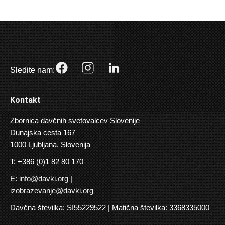
Sledite nam:
Kontakt
Zbornica davčnih svetovalcev Slovenije
Dunajska cesta 167
1000 Ljubljana, Slovenija
T: +386 (0)1 82 80 170
E:
info@davki.org
|
izobrazevanje@davki.org
Davčna številka: SI55229522 | Matična številka: 3368335000