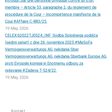
introduit par une personne physique contre un État
membre – Article 53, paragraphe 2, du règlement de
procédure de la Cour – Incompétence manifeste de la
Cour.#Affaire C-883/25.
19 May, 2026
CELEX:62022TJ0524_INF: Sodba Splošnega sodišča
(sedmi senat) z dne 26. novembra 2025.#MeSoFa
Vermögensverwaltungs AG, nekdanja Sber
Vermögensverwaltungs AG, nekdanja Sberbank Europe AG,
proti Evropski komisiji in Enotnemu odboru za
reševanje.#Zadeva T-524/22.
19 May, 2026
Sledite nam:
Kontakt