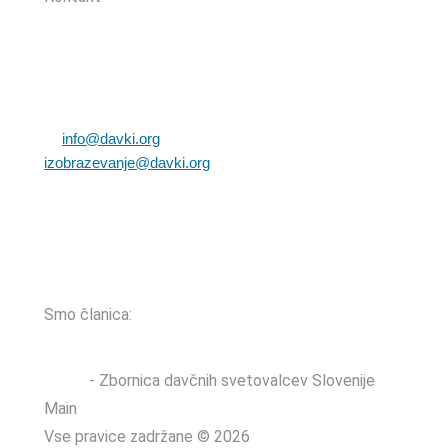
Zbornica davčnih svetovalcev Slovenije
Dunajska cesta 167
1000 Ljubljana, Slovenija
T: +386 (0)1 82 80 170
E:
info@davki.org
|
izobrazevanje@davki.org
Davčna številka: SI55229522 | Matična številka:
3368335000
TRR: SI56 0400 0027 7642 847 (OTP banka d.d.)
Smo članica:
ZDSS
- Zbornica davčnih svetovalcev Slovenije
Main
Vse pravice zadržane © 2026