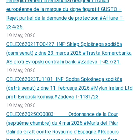
l’enregistrement international désignant l’Union
européenne de la marque du signe figuratif GUSTO –
Rejet partiel de la demande de protection.#Affaire T-
234/25.
19 May, 2026
CELEX:62021TO0427_INF: Sklep Splošnega sodišča
(osmi senat) z dne 23. marca 2026.#Trasta Komercbanka
AS proti Evropski centralni banki.#Zadeva T-427/21.
19 May, 2026
CELEX:62023TJ1181_INF: Sodba Splošnega sodišča
(četrti senat) z dne 11. februarja 2026.#Mylan Ireland Ltd
proti Evropski komisiji.#Zadeva T-1181/23.
19 May, 2026
CELEX:62025CO0883: Ordonnance de la Cour
(septième chambre) du 4 mai 2026.#María del Pilar
Galindo Giralt contre Royaume d’Espagne.#Recours