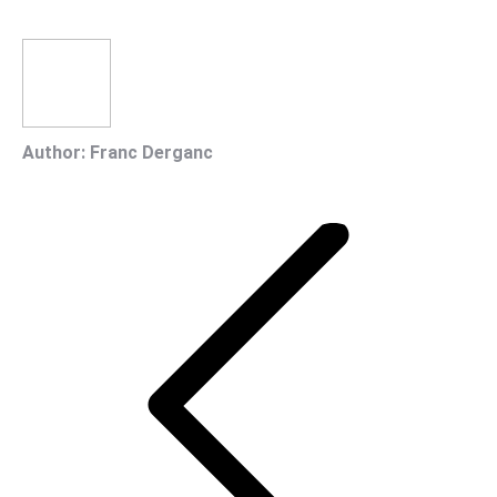
Author:
Franc Derganc
Post
navigation