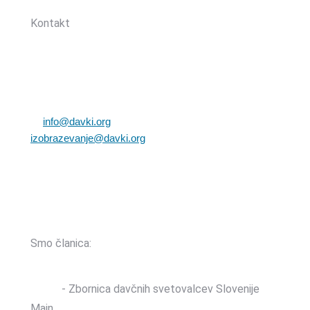
Sledite nam:
Kontakt
Zbornica davčnih svetovalcev Slovenije
Dunajska cesta 167
1000 Ljubljana, Slovenija
T: +386 (0)1 82 80 170
E:
info@davki.org
|
izobrazevanje@davki.org
Davčna številka: SI55229522 | Matična številka:
3368335000
TRR: SI56 0400 0027 7642 847 (OTP banka d.d.)
Smo članica:
ZDSS
- Zbornica davčnih svetovalcev Slovenije
Main