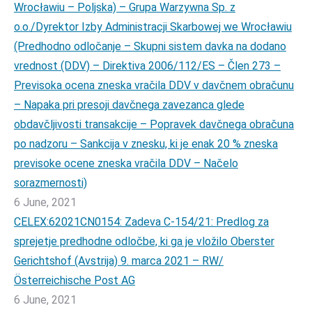
Wrocławiu – Poljska) – Grupa Warzywna Sp. z
o.o./Dyrektor Izby Administracji Skarbowej we Wrocławiu
(Predhodno odločanje – Skupni sistem davka na dodano
vrednost (DDV) – Direktiva 2006/112/ES – Člen 273 –
Previsoka ocena zneska vračila DDV v davčnem obračunu
– Napaka pri presoji davčnega zavezanca glede
obdavčljivosti transakcije – Popravek davčnega obračuna
po nadzoru – Sankcija v znesku, ki je enak 20 % zneska
previsoke ocene zneska vračila DDV – Načelo
sorazmernosti)
6 June, 2021
CELEX:62021CN0154: Zadeva C-154/21: Predlog za
sprejetje predhodne odločbe, ki ga je vložilo Oberster
Gerichtshof (Avstrija) 9. marca 2021 – RW/
Österreichische Post AG
6 June, 2021