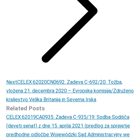
Next
Next
CELEX:62020CN0692: Zadeva C-692/20: Tožba,
post:
vložena 21. decembra 2020 – Evropska komisija/Združeno
kraljestvo Velika Britanija in Severna Irska
Related Posts
CELEX:62019CA0935: Zadeva C-935/19: Sodba Sodišča
(deveti senat) z dne 15. aprila 2021 (predlog za sprejetje
predhodne odločbe Wojewódzki Sąd Administracyjny we