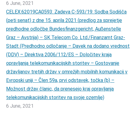
6 June, 2021
CELEX:62019CA0593: Zadeva C-593/19: Sodba Sodišča
(peti senat) z dne 15. aprila 2021 (predlog za sprejetje
predhodne odločbe Bundesfinanzgericht, Außenstelle
Graz – Avstrija) – SK Telecom Co. Ltd./Finanzamt Graz-
Stadt (Predhodno odločanje – Davek na dodano vrednost
(DDV) – Direktiva 2006/112/ES – Določitev kraja
opravljanja telekomunikacijskih storitev – Gostovanje
državljanov tretjih držav v omrežjih mobilnih komunikacij v
Evropski uniji – Člen 59a, prvi odstavek, točka (b) –
Možnost držav članic, da prenesejo kraj opravljanja
telekomunikacijskih storitev na svoje ozemlje)
6 June, 2021