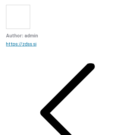
Author:
admin
https://zdss.si
Post
navigation