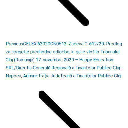
Previous
Previous
CELEX:62020CN0612: Zadeva C-612/20: Predlog
post:
za sprejetje predhodne odločbe, ki ga je vložilo Tribunalul
Cluj (Romunija) 17. novembra 2020 – Happy Education
SRL/Direcţia Generală Regională a Finanţelor Publice Cluj-
Napoca, Administraţia Judeţeană a Finanţelor Publice Cluj