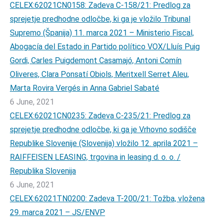
CELEX:62021CN0158: Zadeva C-158/21: Predlog za
sprejetje predhodne odločbe, ki ga je vložilo Tribunal
Supremo (Španija) 11. marca 2021 – Ministerio Fiscal,
Abogacía del Estado in Partido político VOX/Lluís Puig
Gordi, Carles Puigdemont Casamajó, Antoni Comín
Oliveres, Clara Ponsatí Obiols, Meritxell Serret Aleu,
Marta Rovira Vergés in Anna Gabriel Sabaté
6 June, 2021
CELEX:62021CN0235: Zadeva C-235/21: Predlog za
sprejetje predhodne odločbe, ki ga je Vrhovno sodišče
Republike Slovenije (Slovenija) vložilo 12. aprila 2021 –
RAIFFEISEN LEASING, trgovina in leasing d. o. o. /
Republika Slovenija
6 June, 2021
CELEX:62021TN0200: Zadeva T-200/21: Tožba, vložena
29. marca 2021 – JS/ENVP