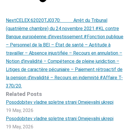
Next
Next
CELEX:62020TJ0370: Arrêt du Tribunal
post:
(quatrième chambre) du 24 novembre 2021.#KL contre
Banque européenne d’investissement.#Fonction publique
– Personnel de la BEI – État de santé – Aptitude à
travailler – Absence injustifiée – Recours en annulation –
Notion d’invalidité – Compétence de pleine juridiction –
Litiges de caractère pécuniaire – Paiement rétroactif de
la pension d’invalidité – Recours en indemnité.#Affaire T-
370/20.
Related Posts
Posodobitev vladne spletne strani Omejevalni ukrepi
19 May, 2026
Posodobitev vladne spletne strani Omejevalni ukrepi
19 May, 2026