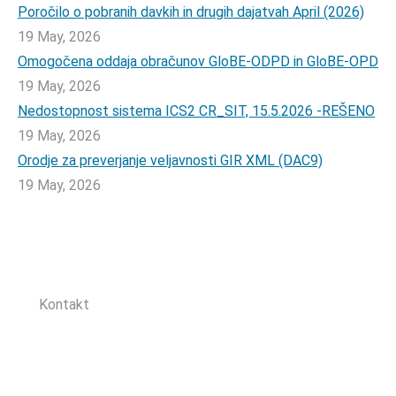
Poročilo o pobranih davkih in drugih dajatvah April (2026)
19 May, 2026
Omogočena oddaja obračunov GloBE-ODPD in GloBE-OPD
19 May, 2026
Nedostopnost sistema ICS2 CR_SIT, 15.5.2026 -REŠENO
19 May, 2026
Orodje za preverjanje veljavnosti GIR XML (DAC9)
19 May, 2026
Sledite nam:
Kontakt
Zbornica davčnih svetovalcev Slovenije
Dunajska cesta 167
1000 Ljubljana, Slovenija