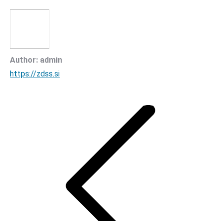
Author:
admin
https://zdss.si
Post
navigation