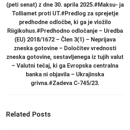
(peti senat) z dne 30. aprila 2025.#Maksu- ja
Tolliamet proti UT.#Predlog za sprejetje
predhodne odločbe, ki ga je vložilo
Riigikohus.#Predhodno odločanje – Uredba
Next
(EU) 2018/1672 – Člen 3(1) – Neprijava
post:
zneska gotovine – Določitev vrednosti
zneska gotovine, sestavljenega iz tujih valut
– Valutni tečaj, ki ga Evropska centralna
banka ni objavila – Ukrajinska
grivna.#Zadeva C-745/23.
Related Posts