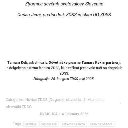
Zbornica davčnih svetovalcev Slovenije
Dušan Jeraj, predsednik ZDSS in člani UO ZDSS
Tamara Kek
, odvetnica iz
Odvetniške pisarne Tamara Kek in partnerji
,
je dolgoletna aktivna članica ZDSS, ki je večkrat predavala tudi na dogodkih
ZDSS.
Fotografija: 28. kongres ZDSS, maj 2025.
Categories:
Novice ZDSS (Dogodki, obvestila...) - vsa lastna
obvestila ZDSS
By
MOJCA
4 February, 2026
Tags:
cestitka
tamara kek
ustavna sodnica
ustavno sodisce