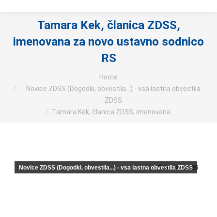
Tamara Kek, članica ZDSS,
imenovana za novo ustavno sodnico
RS
You are here:
Home
Novice ZDSS (Dogodki, obvestila...) - vsa lastna obvestila
ZDSS
Tamara Kek, članica ZDSS, imenovana…
Novice ZDSS (Dogodki, obvestila...) - vsa lastna obvestila ZDSS
Feb
4
2026