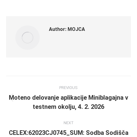
Author:
MOJCA
Post
PREVIOUS
navigation
Moteno delovanje aplikacije Miniblagajna v
Previous
testnem okolju, 4. 2. 2026
post:
NEXT
CELEX:62023CJ0745_SUM: Sodba Sodišča