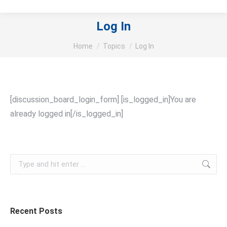
Log In
You are here:
Home
Topics
Log In
[discussion_board_login_form] [is_logged_in]You are
already logged in[/is_logged_in]
Search:
Recent Posts