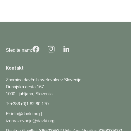
Sledite nam:
Kontakt
Zbornica davčnih svetovalcev Slovenije
Dunajska cesta 167
1000 Ljubljana, Slovenija
T: +386 (0)1 82 80 170
E:
info@davki.org
|
izobrazevanje@davki.org
Davčna številka: SI55229522 | Matična številka: 3368335000