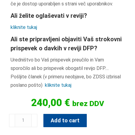
če je dostop uporabljen s strani več uporabnikov.
Ali želite oglaševati v reviji?
kliknite tukaj
Ali ste pripravljeni objaviti Vaš strokovni
prispevek o davkih v reviji DFP?
Uredništvo bo Vaš prispevek preučilo in Vam
sporočilo ali bo prispevek obogatil revijo DFP….
Pošljite članek (v primeru neobjave, bo ZDSS izbrisal
poslano pošto)
kliknite tukaj
240,00
€
brez DDV
Add to cart