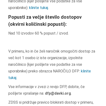
naročilnico (kjer pošljete vse podatke za vse
uporabnike):
klinite tukaj.
Popusti za večje število dostopov
(okvirni količinski popusti):
Nad 10 izvodov 60 % popust / izvod.
V primeru, ko in če želi naročnik omogočiti dostop za
več kot 1 osebo iz iste organizacije, izpolnite
naročilnico (kjer pošljete vse podatke za vse
uporabnike) preko obrazca NAROČILO DFP:
klinite
tukaj.
Vse informacije v zvezi z revijo DFP, dobite, če
pošljete vprašanje na:
dfp@davki.org
.
ZDSS si pridržuje pravico blokirati dostop v primeru,