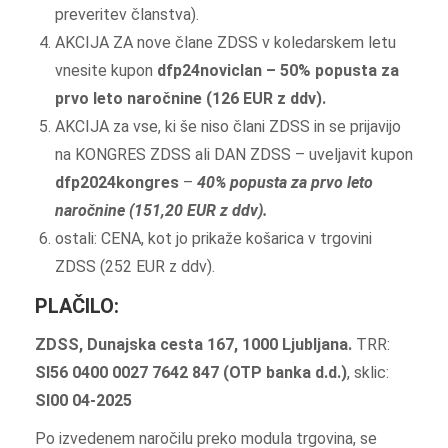
preveritev članstva).
AKCIJA ZA nove člane ZDSS v koledarskem letu
vnesite kupon
dfp24noviclan – 50% popusta za
prvo leto naročnine (126 EUR z ddv).
AKCIJA za vse, ki še niso člani ZDSS in se prijavijo
na KONGRES ZDSS ali DAN ZDSS – uveljavit kupon
dfp2024kongres
–
40% popusta za prvo leto
naročnine (151,20 EUR z ddv).
ostali: CENA, kot jo prikaže košarica v trgovini
ZDSS (252 EUR z ddv).
PLAČILO:
ZDSS, Dunajska cesta 167, 1000 Ljubljana.
TRR:
SI56 0400 0027 7642 847 (OTP banka d.d.)
, sklic:
SI00 04-2025
Po izvedenem naročilu preko modula trgovina, se