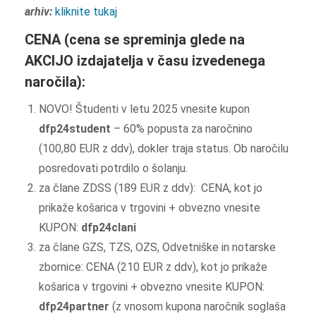
arhiv:
kliknite tukaj
CENA (cena se spreminja glede na
AKCIJO izdajatelja v času izvedenega
naročila):
NOVO! Študenti v letu 2025 vnesite kupon
dfp24student
– 60% popusta za naročnino
(100,80 EUR z ddv), dokler traja status. Ob naročilu
posredovati potrdilo o šolanju.
za člane ZDSS (189 EUR z ddv): CENA, kot jo
prikaže košarica v trgovini + obvezno vnesite
KUPON:
dfp24clani
za člane GZS, TZS, OZS, Odvetniške in notarske
zbornice: CENA (210 EUR z ddv), kot jo prikaže
košarica v trgovini + obvezno vnesite KUPON:
dfp24partner
(z vnosom kupona naročnik soglaša