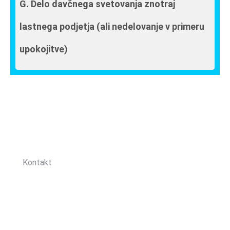
G. Delo davčnega svetovanja znotraj
lastnega podjetja (ali nedelovanje v primeru
upokojitve)
Sledite nam:
Kontakt
Zbornica davčnih svetovalcev Slovenije
Dunajska cesta 167
1000 Ljubljana, Slovenija
T: +386 (0)1 82 80 170