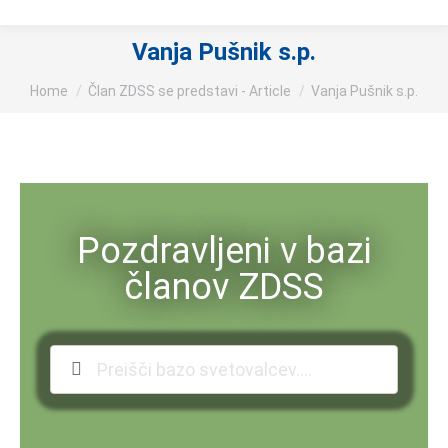
Vanja Pušnik s.p.
You are here:
Home
Član ZDSS se predstavi - Article
Vanja Pušnik s.p.
Pozdravljeni v bazi
članov ZDSS