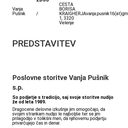
CESTA
Vanja
BORISA
Pušnik
/
KRAIGHERJA
vanja.pusnik16(at)gm
1, 3320
Velenje
PREDSTAVITEV
Poslovne storitve Vanja Pušnik
s.p.
So podjetje s tradicijo, saj svoje storitve nudijo
že od leta 1989.
Dragocene delovne izkušnje jim omogočajo, da
svojim strankam nudijo le najboljše ter se jim
prilagodijo v tolikšni meri, da njihovemu podjetju
privarčujejo čas in denar.