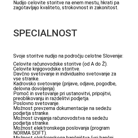
Nudijo celovite storitve na enem mestu, hkrati pa
zagotavljajo kvaliteto, strokovnost in zakonitost.
SPECIALNOST
Svoje storitve nudijo na področju celotne Slovenije:
Celovite računovodske storitve (od A do Ž).
Celovite knjigovodske storitve.
Davčno svetovanje in individualno svetovanje za
vse stranke.
Kadrovsko svetovanje (prijave, odjave, pogodbe,
delovna dovoljenja).
Pomoč in svetovanje pri ustanovitvi, pripojitvi,
preoblikovanju in razdelitvi podjetja.
Poslovno svetovanje.
Možnost prevzema dokumentacije na sedežu
podjetja stranke.
Možnost izvajanja računovodstva na sedežu
podjetja stranke.
Možnost elektronskega poslovanja (program
NORMA SOFT).
Možnost elektronskega bančništva (vsi bančni