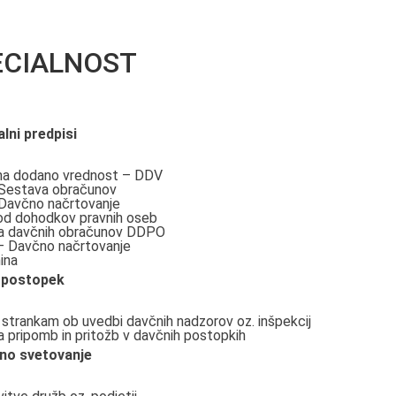
ECIALNOST
lni predpisi
na dodano vrednost – DDV
Sestava obračunov
Davčno načrtovanje
od dohodkov pravnih oseb
a davčnih obračunov DDPO
 Davčno načrtovanje
ina
 postopek
trankam ob uvedbi davčnih nadzorov oz. inšpekcij
 pripomb in pritožb v davčnih postopkih
no svetovanje