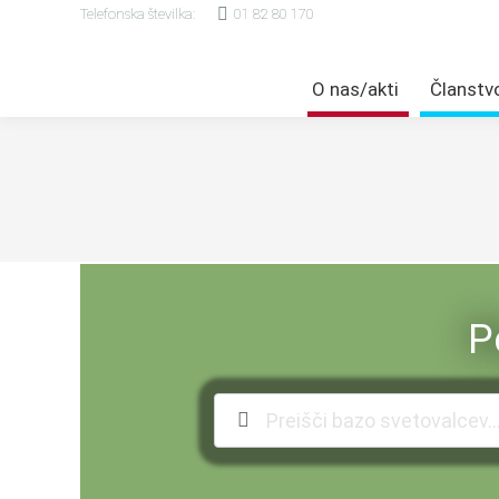
Telefonska številka:
01 82 80 170
O nas/akti
Članstv
P