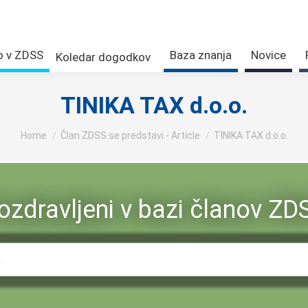
o v ZDSS
Baza znanja
Novice
Koledar dogodkov
TINIKA TAX d.o.o.
You are here:
Home
Član ZDSS se predstavi - Article
TINIKA TAX d.o.o.
ozdravljeni v bazi članov ZD