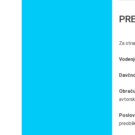
PR
Za str
Vodenj
Davčno
Obraču
avtorsk
Poslov
preobli