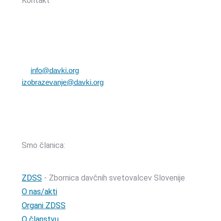
Kontakt
Zbornica davčnih svetovalcev Slovenije
Dunajska cesta 167
1000 Ljubljana, Slovenija
T: +386 (0)1 82 80 170
E:
info@davki.org
|
izobrazevanje@davki.org
Davčna številka: SI55229522 | Matična številka: 3368335000
TRR: SI56 0400 0027 7642 847 (OTP banka d.d.)
Smo članica:
ZDSS
- Zbornica davčnih svetovalcev Slovenije
O nas/akti
Organi ZDSS
O članstvu