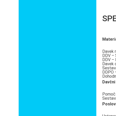
SP
Materia
Davek 
DDV – 
DDV – 
Davek 
Sestav
DDPO –
Dohodn
Davčni
Pomoč s
Sestava
Poslov