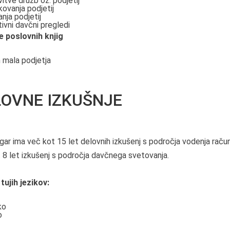
itve družb oz. podjetij
kovanja podjetij
nja podjetij
ivni davčni pregledi
e poslovnih knjig
n mala podjetja
LOVNE IZKUŠNJE
gar ima več kot 15 let delovnih izkušenj s področja vodenja raču
 8 let izkušenj s področja davčnega svetovanja.
tujih jezikov:
ko
o