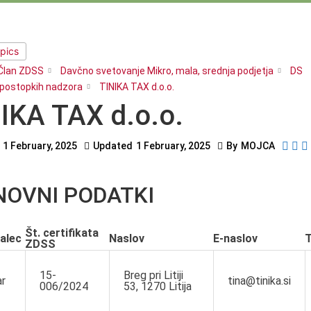
opics
Član ZDSS
Davčno svetovanje Mikro, mala, srednja podjetja
DS
postopkih nadzora
TINIKA TAX d.o.o.
IKA TAX d.o.o.
1 February, 2025
Updated
1 February, 2025
By
MOJCA
NOVNI PODATKI
Št. certifikata
alec
Naslov
E-naslov
T
ZDSS
15-
Breg pri Litiji
r
tina@tinika.si
006/2024
53, 1270 Litija