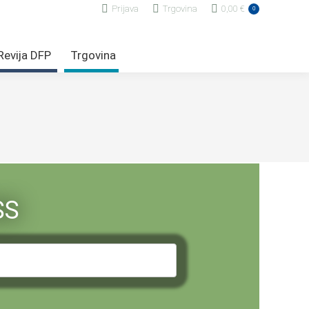
Prijava
Trgovina
0,00
€
0
Revija DFP
Trgovina
SS