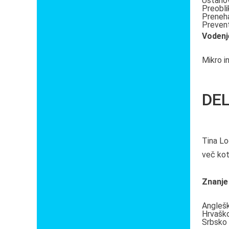
Ustanov
Preobli
Preneha
Prevent
Vodenj
Mikro i
DE
Tina Lo
več kot
Znanje 
Angleš
Hrvašk
Srbsko