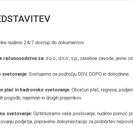
EDSTAVITEV
anke nudimo 24/7 dostop do dokumentov
e računovodstva za:
d.o.o., d.n.o., s.p., zasebne zavode, javne 
 svetovanje:
Svetujemo na področju DDV, DDPO in dohodnine.
n plač in kadrovsko svetovanje:
Obračun plač, regresa, podje
ih pogodb, najemnin in drugih prejemkov.
no svetovanje:
Optimiziramo vaše poslovanje, nudimo pomoč pri 
kovanju podjetja, pripravimo dokumentacijo za pridobitev nepovra