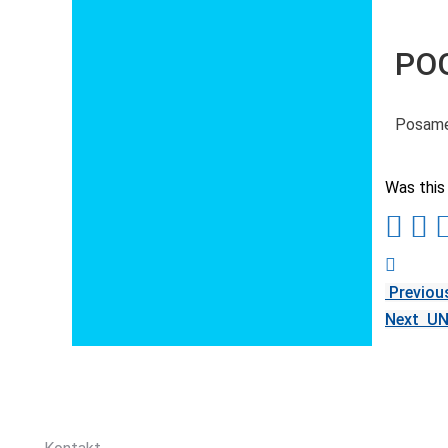
PO
Posame
Was this 
Previou
Next
UN
Sledite nam: