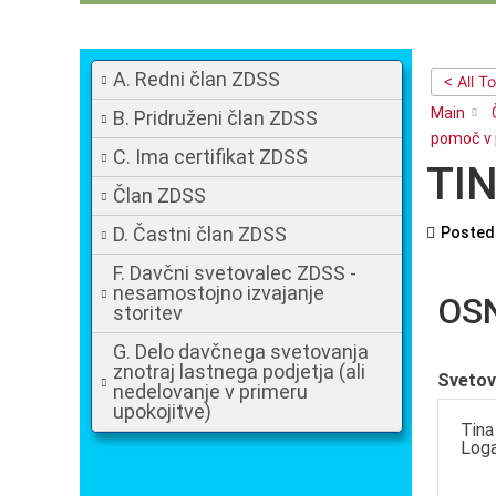
A. Redni član ZDSS
< All T
Main
B. Pridruženi član ZDSS
pomoč v 
C. Ima certifikat ZDSS
TIN
Član ZDSS
D. Častni član ZDSS
Posted
F. Davčni svetovalec ZDSS -
nesamostojno izvajanje
OS
storitev
G. Delo davčnega svetovanja
znotraj lastnega podjetja (ali
Svetov
nedelovanje v primeru
upokojitve)
Tina
Loga