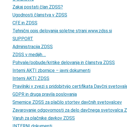
Zakaj postati član ZDSS?
Ugodnosti članstva v ZDSS
CFE in ZDSS
Tehnični opis delovanja spletne strani www.zdss.si
SUPPORT
Administracija ZDSS
ZDSS v medijih….
Pohvale/pobude/kritike delovanja in članstva ZDSS
Interni AKTI zbornice – javni dokumenti
Interni AKTI ZDSS
Pravilniki v zvezi s pridobitvijo certifikata Davčni svetov
GDPR in druga pravila poslovanja
Smernice ZDSS za plačilo stortev davčnih svetovalcev
Zavarovanje odgovornosti za delo davčnega svetovalca
Varuh za plačnike davkov ZDSS
INTERNI dokumenti