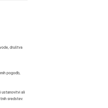
zavode, društva
mnih pogodb,
ustanovitvi ali
tnih sredstev.