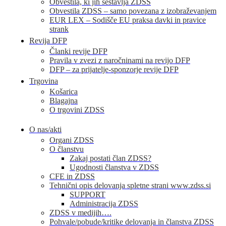
Obvestila, ki jih sestavlja ZDSS
Obvestila ZDSS – samo povezana z izobraževanjem
EUR LEX – Sodišče EU praksa davki in pravice
strank
Revija DFP
Članki revije DFP
Pravila v zvezi z naročninami na revijo DFP
DFP – za prijatelje-sponzorje revije DFP
Trgovina
Košarica
Blagajna
O trgovini ZDSS
O nas/akti
Organi ZDSS
O članstvu
Zakaj postati član ZDSS?
Ugodnosti članstva v ZDSS
CFE in ZDSS
Tehnični opis delovanja spletne strani www.zdss.si
SUPPORT
Administracija ZDSS
ZDSS v medijih….
Pohvale/pobude/kritike delovanja in članstva ZDSS