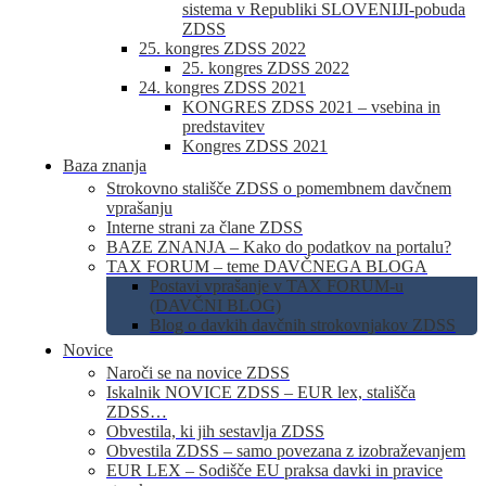
sistema v Republiki SLOVENIJI-pobuda
ZDSS
25. kongres ZDSS 2022
25. kongres ZDSS 2022
24. kongres ZDSS 2021
KONGRES ZDSS 2021 – vsebina in
predstavitev
Kongres ZDSS 2021
Baza znanja
Strokovno stališče ZDSS o pomembnem davčnem
vprašanju
Interne strani za člane ZDSS
BAZE ZNANJA – Kako do podatkov na portalu?
TAX FORUM – teme DAVČNEGA BLOGA
Postavi vprašanje v TAX FORUM-u
(DAVČNI BLOG)
Blog o davkih davčnih strokovnjakov ZDSS
Novice
Naroči se na novice ZDSS
Iskalnik NOVICE ZDSS – EUR lex, stališča
ZDSS…
Obvestila, ki jih sestavlja ZDSS
Obvestila ZDSS – samo povezana z izobraževanjem
EUR LEX – Sodišče EU praksa davki in pravice