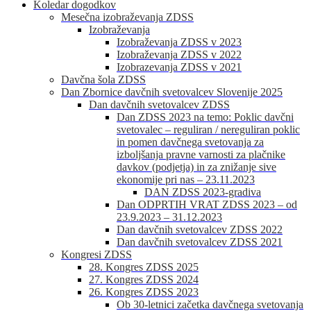
Koledar dogodkov
Mesečna izobraževanja ZDSS
Izobraževanja
Izobraževanja ZDSS v 2023
Izobraževanja ZDSS v 2022
Izobrazevanja ZDSS v 2021
Davčna šola ZDSS
Dan Zbornice davčnih svetovalcev Slovenije 2025
Dan davčnih svetovalcev ZDSS
Dan ZDSS 2023 na temo: Poklic davčni
svetovalec – reguliran / nereguliran poklic
in pomen davčnega svetovanja za
izboljšanja pravne varnosti za plačnike
davkov (podjetja) in za znižanje sive
ekonomije pri nas – 23.11.2023
DAN ZDSS 2023-gradiva
Dan ODPRTIH VRAT ZDSS 2023 – od
23.9.2023 – 31.12.2023
Dan davčnih svetovalcev ZDSS 2022
Dan davčnih svetovalcev ZDSS 2021
Kongresi ZDSS
28. Kongres ZDSS 2025
27. Kongres ZDSS 2024
26. Kongres ZDSS 2023
Ob 30-letnici začetka davčnega svetovanja