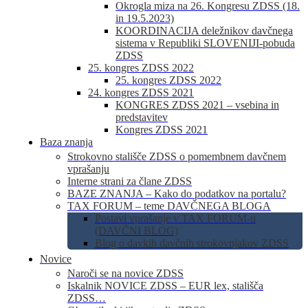
Okrogla miza na 26. Kongresu ZDSS (18.
in 19.5.2023)
KOORDINACIJA deležnikov davčnega
sistema v Republiki SLOVENIJI-pobuda
ZDSS
25. kongres ZDSS 2022
25. kongres ZDSS 2022
24. kongres ZDSS 2021
KONGRES ZDSS 2021 – vsebina in
predstavitev
Kongres ZDSS 2021
Baza znanja
Strokovno stališče ZDSS o pomembnem davčnem
vprašanju
Interne strani za člane ZDSS
BAZE ZNANJA – Kako do podatkov na portalu?
TAX FORUM – teme DAVČNEGA BLOGA
Postavi vprašanje v TAX FORUM-u
(DAVČNI BLOG)
Blog o davkih davčnih strokovnjakov ZDSS
Novice
Naroči se na novice ZDSS
Iskalnik NOVICE ZDSS – EUR lex, stališča
ZDSS…