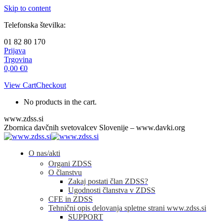
Skip to content
Telefonska številka:
01 82 80 170
Prijava
Trgovina
0,00
€
0
View Cart
Checkout
No products in the cart.
www.zdss.si
Zbornica davčnih svetovalcev Slovenije – www.davki.org
O nas/akti
Organi ZDSS
O članstvu
Zakaj postati član ZDSS?
Ugodnosti članstva v ZDSS
CFE in ZDSS
Tehnični opis delovanja spletne strani www.zdss.si
SUPPORT