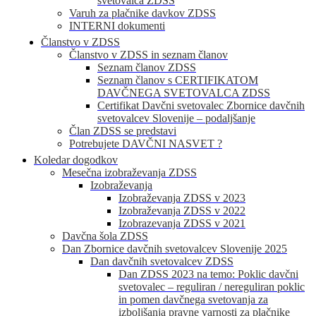
svetovalca ZDSS
Varuh za plačnike davkov ZDSS
INTERNI dokumenti
Članstvo v ZDSS
Članstvo v ZDSS in seznam članov
Seznam članov ZDSS
Seznam članov s CERTIFIKATOM
DAVČNEGA SVETOVALCA ZDSS
Certifikat Davčni svetovalec Zbornice davčnih
svetovalcev Slovenije – podaljšanje
Član ZDSS se predstavi
Potrebujete DAVČNI NASVET ?
Koledar dogodkov
Mesečna izobraževanja ZDSS
Izobraževanja
Izobraževanja ZDSS v 2023
Izobraževanja ZDSS v 2022
Izobrazevanja ZDSS v 2021
Davčna šola ZDSS
Dan Zbornice davčnih svetovalcev Slovenije 2025
Dan davčnih svetovalcev ZDSS
Dan ZDSS 2023 na temo: Poklic davčni
svetovalec – reguliran / nereguliran poklic
in pomen davčnega svetovanja za
izboljšanja pravne varnosti za plačnike