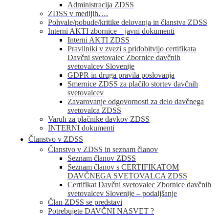
Administracija ZDSS
ZDSS v medijih….
Pohvale/pobude/kritike delovanja in članstva ZDSS
Interni AKTI zbornice – javni dokumenti
Interni AKTI ZDSS
Pravilniki v zvezi s pridobitvijo certifikata
Davčni svetovalec Zbornice davčnih
svetovalcev Slovenije
GDPR in druga pravila poslovanja
Smernice ZDSS za plačilo stortev davčnih
svetovalcev
Zavarovanje odgovornosti za delo davčnega
svetovalca ZDSS
Varuh za plačnike davkov ZDSS
INTERNI dokumenti
Članstvo v ZDSS
Članstvo v ZDSS in seznam članov
Seznam članov ZDSS
Seznam članov s CERTIFIKATOM
DAVČNEGA SVETOVALCA ZDSS
Certifikat Davčni svetovalec Zbornice davčnih
svetovalcev Slovenije – podaljšanje
Član ZDSS se predstavi
Potrebujete DAVČNI NASVET ?