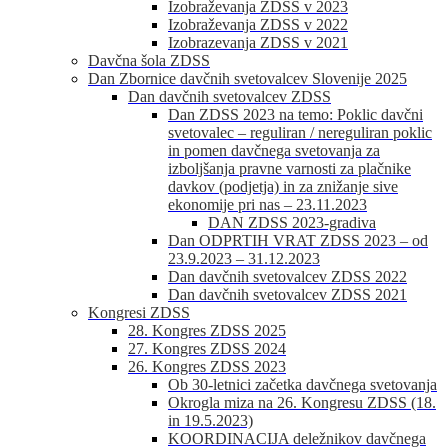
Izobraževanja ZDSS v 2023
Izobraževanja ZDSS v 2022
Izobrazevanja ZDSS v 2021
Davčna šola ZDSS
Dan Zbornice davčnih svetovalcev Slovenije 2025
Dan davčnih svetovalcev ZDSS
Dan ZDSS 2023 na temo: Poklic davčni
svetovalec – reguliran / nereguliran poklic
in pomen davčnega svetovanja za
izboljšanja pravne varnosti za plačnike
davkov (podjetja) in za znižanje sive
ekonomije pri nas – 23.11.2023
DAN ZDSS 2023-gradiva
Dan ODPRTIH VRAT ZDSS 2023 – od
23.9.2023 – 31.12.2023
Dan davčnih svetovalcev ZDSS 2022
Dan davčnih svetovalcev ZDSS 2021
Kongresi ZDSS
28. Kongres ZDSS 2025
27. Kongres ZDSS 2024
26. Kongres ZDSS 2023
Ob 30-letnici začetka davčnega svetovanja
Okrogla miza na 26. Kongresu ZDSS (18.
in 19.5.2023)
KOORDINACIJA deležnikov davčnega