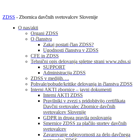
ZDSS
- Zbornica davčnih svetovalcev Slovenije
O nas/akti
Organi ZDSS
O članstvu
Zakaj postati član ZDSS?
Ugodnosti članstva v ZDSS
CFE in ZDSS
Tehnični opis delovanja spletne strani www.zdss.si
SUPPORT
Administracija ZDSS
ZDSS v medijih….
Pohvale/pobude/kritike delovanja in članstva ZDSS
Interni AKTI zbornice – javni dokumenti
Interni AKTI ZDSS
Pravilniki v zvezi s pridobitvijo certifikata
Davčni svetovalec Zbornice davčnih
svetovalcev Slovenije
GDPR in druga pravila poslovanja
Smernice ZDSS za plačilo stortev davčnih
svetovalcev
Zavarovanje odgovornosti za delo davčnega