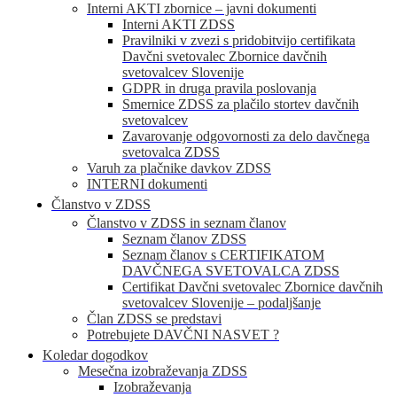
Interni AKTI zbornice – javni dokumenti
Interni AKTI ZDSS
Pravilniki v zvezi s pridobitvijo certifikata
Davčni svetovalec Zbornice davčnih
svetovalcev Slovenije
GDPR in druga pravila poslovanja
Smernice ZDSS za plačilo stortev davčnih
svetovalcev
Zavarovanje odgovornosti za delo davčnega
svetovalca ZDSS
Varuh za plačnike davkov ZDSS
INTERNI dokumenti
Članstvo v ZDSS
Članstvo v ZDSS in seznam članov
Seznam članov ZDSS
Seznam članov s CERTIFIKATOM
DAVČNEGA SVETOVALCA ZDSS
Certifikat Davčni svetovalec Zbornice davčnih
svetovalcev Slovenije – podaljšanje
Član ZDSS se predstavi
Potrebujete DAVČNI NASVET ?
Koledar dogodkov
Mesečna izobraževanja ZDSS
Izobraževanja