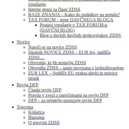
vprašanju
Interne strani za člane ZDSS
BAZE ZNANJA – Kako do podatkov na portalu?
TAX FORUM – teme DAVČNEGA BLOGA
Postavi vprašanje v TAX FORUM-u
(DAVČNI BLOG)
Blog o davkih davčnih strokovnjakov ZDSS
Novice
Naroči se na novice ZDSS
Iskalnik NOVICE ZDSS – EUR lex, stališča
ZDSS…
Obvestila, ki jih sestavlja ZDSS
Obvestila ZDSS – samo povezana z izobraževanjem
EUR LEX – Sodišče EU praksa davki in pravice
strank
Revija DFP
Članki revije DFP
Pravila v zvezi z naročninami na revijo DFP
DFP – za prijatelje-sponzorje revije DFP
Trgovina
Košarica
Blagajna
O trgovini ZDSS