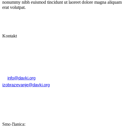
nonummy nibh euismod tincidunt ut laoreet dolore magna aliquam
erat volutpat.
Sledite nam:
Kontakt
Zbornica davčnih svetovalcev Slovenije
Dunajska cesta 167
1000 Ljubljana, Slovenija
T: +386 (0)1 82 80 170
E:
info@davki.org
|
izobrazevanje@davki.org
Davčna številka: SI55229522 | Matična številka: 3368335000
TRR: SI56 0400 0027 7642 847 (OTP banka d.d.)
Smo članica: