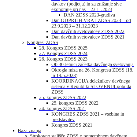
davkov (podjetja) in za znižanje sive
ekonomije pri nas – 23.11.2023
DAN ZDSS 2023-gradiva
Dan ODPRTIH VRAT ZDSS 2023 – od
23.9.2023 – 31.12.2023
Dan davčnih svetovalcev ZDSS 2022
Dan davčnih svetovalcev ZDSS 2021
Kongresi ZDSS
28. Kongres ZDSS 2025
27. Kongres ZDSS 2024
26. Kongres ZDSS 2023
Ob 30-letnici začetka davčnega svetovanja
Okrogla miza na 26. Kongresu ZDSS (18.
in 19.5.2023)
KOORDINACIJA deležnikov davčnega
sistema v Republiki SLOVENIJI-pobuda
ZDSS
25. kongres ZDSS 2022
25. kongres ZDSS 2022
24. kongres ZDSS 2021
KONGRES ZDSS 2021 – vsebina in
predstavitev
Kongres ZDSS 2021
Baza znanja
Strokovno stališče ZDSS o pomembnem davčnem